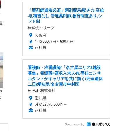
「薬剤師資格必須」調剤薬局/駅チカ,高給
与,積雪なし,管理薬剤師,教育制度あり,シ
フト制
最
株式会社リープ
大阪府
年収550万円～630万円
正社員
看護師・准看護師/「名古屋エリア3施設
募集」看護職×高収入求人有/専任コンサ
ルタントがキャリアを共に描く/完全週休
二日/愛知県/名古屋市中村区
RePath株式会社
常
と
愛知県
月給32万5,600円～
正社員
Sponsored by