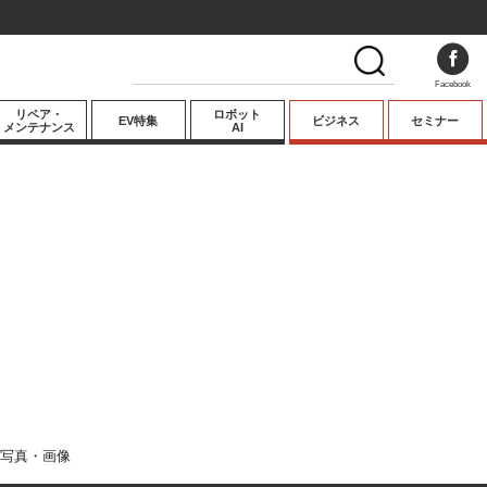
Facebook
リペア・
ロボット
EV特集
ビジネス
セミナー
メンテナンス
AI
プレミアム
業界動向
テクノロジー
キーパーソンイ
ンタビュー
写真・画像