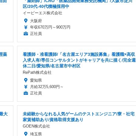
自由
「薬剤師」/CRO「医薬品開発業務受託機関」/大阪市淀川
区/20代-40代積極採用中
イーピーエス株式会社
大阪府
年収670万円～900万円
正社員
理薬
看護師・准看護師/「名古屋エリア3施設募集」看護職×高収
入求人有/専任コンサルタントがキャリアを共に描く/完全週
休二日/愛知県/名古屋市中村区
RePath株式会社
愛知県
月給32万5,600円～
正社員
最大
未経験からなれる人気ゲームのテストエンジニア/寮・社宅
家賃補助あり/資格取得支援あり
GOEN株式会社
埼玉県