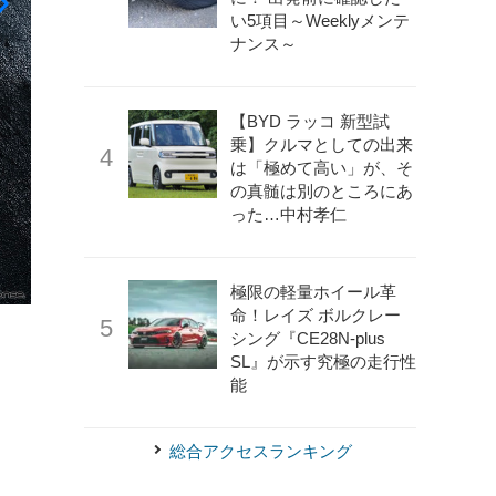
い5項目～Weeklyメンテ
ナンス～
【BYD ラッコ 新型試
乗】クルマとしての出来
は「極めて高い」が、そ
の真髄は別のところにあ
った…中村孝仁
《写真提供 トヨタ自動車》
ハイブリッドシステム
極限の軽量ホイール革
命！レイズ ボルクレー
シング『CE28N-plus
SL』が示す究極の走行性
能
総合アクセスランキング