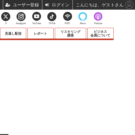
ユーザー登録
ログイン
こんにちは、ゲストさん
X
Instagram
YouTube
TikTok
RSS
Alexa
Podcast
リスキリング
ビジネス
見逃し配信
レポート
講座
会員について