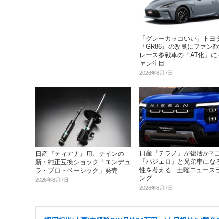
「グレーカッコいい」トヨ
『GR86』の改良にファン歓
レース参戦車の「AT化」に
ァン注目
2026年8月7日
日産『テラノ』が復活か? 
日産『ティアナ』用、テインの
『パジェロ』と兄弟車にな
新・純正互換ショック「エンデュ
性を考える...土曜ニュース
ラ・プロ・ベーシック」発売
ング
2026年8月7日
2026年8月7日