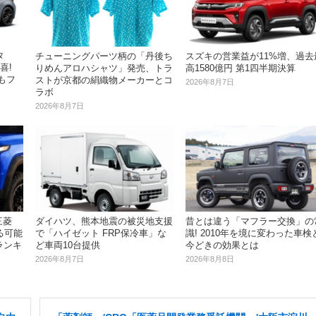
タ
チューニングパーツ柄の「丹後ち
スズキの営業益が11%増、過去
喜!
りめんアロハシャツ」発売、トラ
高1580億円 第1四半期決算
もフ
ストが京都の絹織物メーカーとコ
2026年8月7日
ラボ
2026年8月7日
三菱
ダイハツ、熊本地震の被災地支援
昔とは違う「マフラー交換」の
る可能
で「ハイゼット FRP保冷車」な
識! 2010年を境に変わった車検
ランキ
ど車両10台提供
今どきの効果とは
2026年8月7日
2026年8月8日