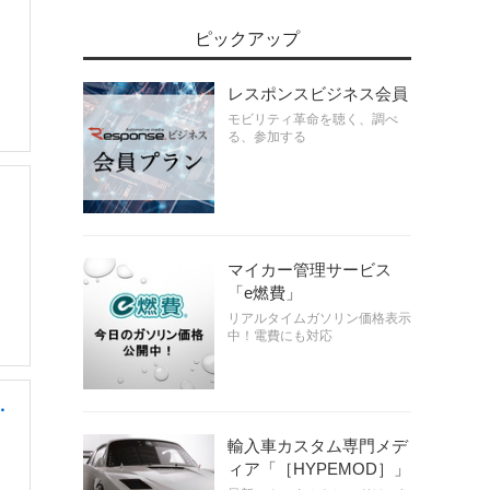
ピックアップ
レスポンスビジネス会員
モビリティ革命を聴く、調べ
る、参加する
マイカー管理サービス
「e燃費」
リアルタイムガソリン価格表示
中！電費にも対応
・
輸入車カスタム専門メデ
ィア「［HYPEMOD］」