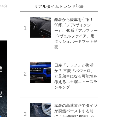
時00分
リアルタイムトレンド記事
酷暑から愛車を守る！
90系『ノア/ヴォクシ
ー』、40系『アルファー
ド/ヴェルファイア』用
ダッシュボードマット発
売
日産『テラノ』が復活
か？ 三菱『パジェロ』
と兄弟車になる可能性を
考える…土曜ニュースラ
ンキング
猛暑の高速道路でタイヤ
が突然バーストする前
に！ 出発前に確認した