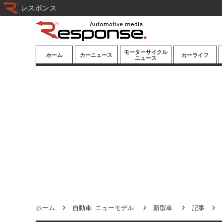
レスポンス
モーターサイクル
ホーム
カーニュース
カーライフ
ニュース
ニューモデル
ニューモデル
カスタマイズ
試乗記
試乗記
カーグッズ
道路交通/社会
カーオーディオ
鉄道
モータースポー
ツ/エンタメ
船舶
航空
宇宙
ホーム
自動車 ニューモデル
新型車
記事