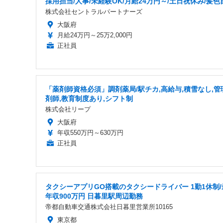
採用担当/人事/未経験OK/月給24万円～/土日祝休み/髪色
株式会社セントラルパートナーズ
大阪府
月給24万円～25万2,000円
正社員
「薬剤師資格必須」調剤薬局/駅チカ,高給与,積雪なし,管
剤師,教育制度あり,シフト制
株式会社リープ
大阪府
年収550万円～630万円
正社員
タクシーアプリGO搭載のタクシードライバー 1勤1休制/
年収900万円 日暮里駅周辺勤務
帝都自動車交通株式会社日暮里営業所10165
東京都