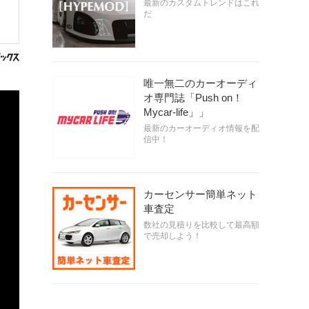
最新のカスタムトレンドはこれ
だ
唯一無二のカーオーディ
オ専門誌「Push on！
Mycar-life」」
最新のカーオーディオ情報を配
信中！
カーセンサー簡単ネット
車査定
数社の見積りを比較して最高額
で売却しよう！