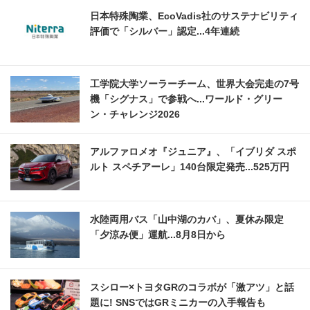
日本特殊陶業、EcoVadis社のサステナビリティ
評価で「シルバー」認定...4年連続
工学院大学ソーラーチーム、世界大会完走の7号
機「シグナス」で参戦へ...ワールド・グリー
ン・チャレンジ2026
アルファロメオ『ジュニア』、「イブリダ スポ
ルト スペチアーレ」140台限定発売...525万円
水陸両用バス「山中湖のカバ」、夏休み限定
「夕涼み便」運航...8月8日から
スシロー×トヨタGRのコラボが「激アツ」と話
題に! SNSではGRミニカーの入手報告も