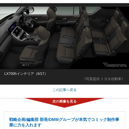
LX700hインテリア（6/17）
《写真提供 トヨタ自動車》
この記事へ戻る
戦略企画/編集部 部長/DMMグループが本気でコミック制作事
業に力を入れます