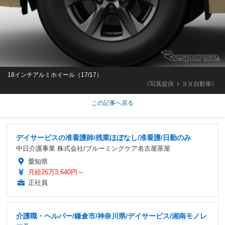
18インチアルミホイール（17/17）
《写真提供 トヨタ自動車》
この記事へ戻る
デイサービスの准看護師/残業ほぼなし/准看護/日勤のみ
中日介護事業 株式会社/ブルーミングケア名古屋茶屋
愛知県
月給26万3,640円～
正社員
介護職・ヘルパー/鎌倉市/神奈川県/デイサービス/湘南モノレ