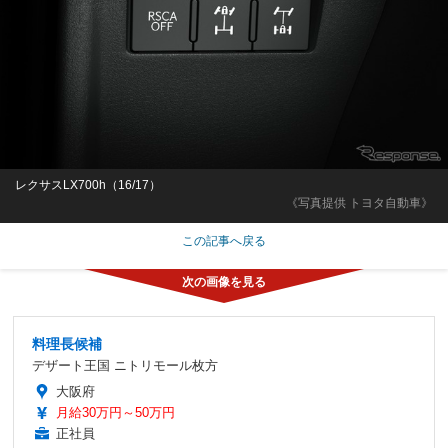
レクサスLX700h（16/17）
《写真提供 トヨタ自動車》
この記事へ戻る
料理長候補
デザート王国 ニトリモール枚方
大阪府
月給30万円～50万円
正社員