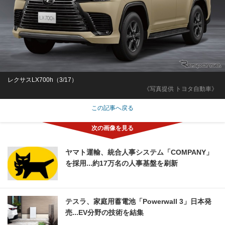
レクサスLX700h（3/17）
《写真提供 トヨタ自動車》
この記事へ戻る
ヤマト運輸、統合人事システム「COMPANY」
を採用...約17万名の人事基盤を刷新
テスラ、家庭用蓄電池「Powerwall 3」日本発
売...EV分野の技術を結集