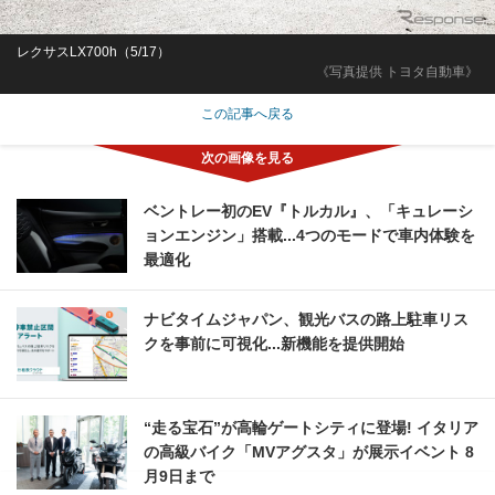
レクサスLX700h（5/17）
《写真提供 トヨタ自動車》
この記事へ戻る
ベントレー初のEV『トルカル』、「キュレーシ
ョンエンジン」搭載...4つのモードで車内体験を
最適化
ナビタイムジャパン、観光バスの路上駐車リス
クを事前に可視化...新機能を提供開始
“走る宝石”が高輪ゲートシティに登場! イタリア
の高級バイク「MVアグスタ」が展示イベント 8
月9日まで