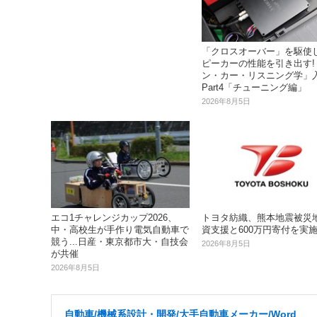
「クロスオーバー」を駆使
ピーカーの性能を引き出す!
ン・カー・リスニング学」
Part4「チューニング編」
2026年8月5日
エコ1チャレンジカップ2026、
トヨタ紡織、熊本地震被災
中・高校生が手作り電気自動車で
資支援と600万円寄付を実
競う...日産・東京都市大・自技会
2026年8月5日
が共催
2026年8月5日
自動車/機械系設計・開発/大手自動車メーカー/Word