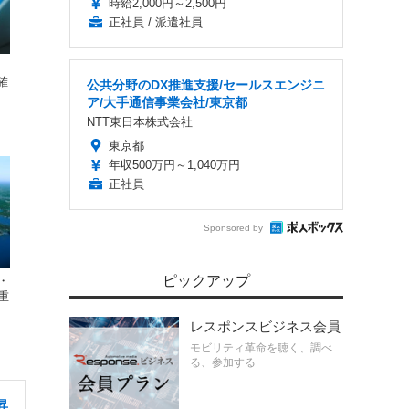
時給2,000円～2,500円
正社員 / 派遣社員
確
公共分野のDX推進支援/セールスエンジニ
ア/大手通信事業会社/東京都
NTT東日本株式会社
東京都
年収500万円～1,040万円
正社員
Sponsored by
ピックアップ
・
重
レスポンスビジネス会員
モビリティ革命を聴く、調べ
る、参加する
昇