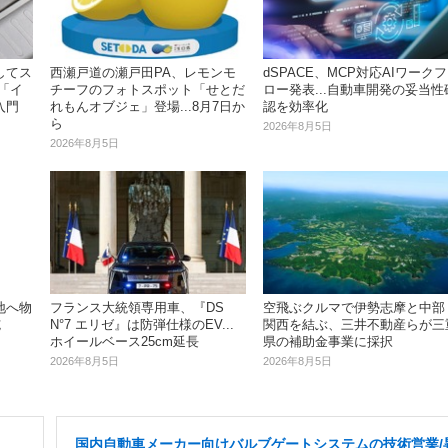
してス
西瀬戸道の瀬戸田PA、レモンモ
dSPACE、MCP対応AIワークフ
「イ
チーフのフォトスポット「せとだ
ロー発表...自動車開発の妥当性
入門
れもんオブジェ」登場...8月7日か
認を効率化
ら
2026年8月5日
2026年8月5日
地へ物
空飛ぶクルマで伊勢志摩と中部
フランス大統領専用車、『DS
施
関西を結ぶ、三井不動産らが三
N°7 エリゼ』は防弾仕様のEV...
県の補助金事業に採択
ホイールベース25cm延長
2026年8月5日
2026年8月5日
国内自動車メーカー向けバルブゲートシステムの技術営業/