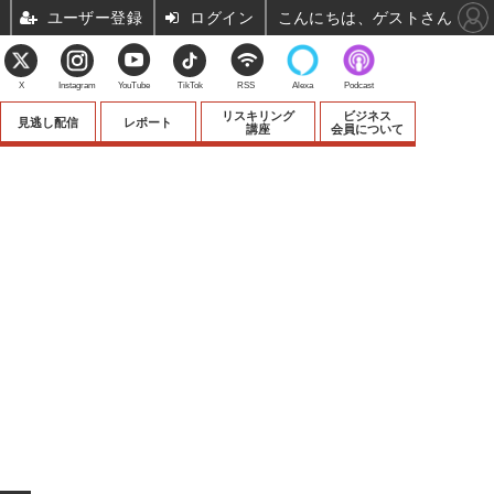
ユーザー登録
ログイン
こんにちは、ゲストさん
X
Instagram
YouTube
TikTok
RSS
Alexa
Podcast
リスキリング
ビジネス
見逃し配信
レポート
講座
会員について