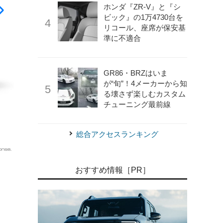
ホンダ『ZR-V』と『シ
ビック』の1万4730台を
リコール、座席が保安基
準に不適合
GR86・BRZはいま
が“旬”！4メーカーから知
る壊さず楽しむカスタム
チューニング最前線
総合アクセスランキング
《写真撮影 内田俊一》
スズキ ジムニーノマド
おすすめ情報［PR］