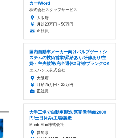
カー/Word
株式会社スタッフサービス
大阪府
月給23万円～50万円
正社員
国内自動車メーカー向けバルブゲートシ
ステムの技術営業/昇給あり/研修あり/主
婦・主夫歓迎/完全週休2日制/ブランクOK
エスバンス株式会社
大阪府
月給25万円～33万円
正社員
大手工場で自動車製造/寮完備/時給2000
円/土日休み/工場/製造
MantoMan株式会社
愛知県