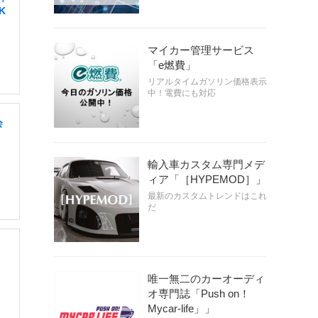
K
マイカー管理サービス
「e燃費」
リアルタイムガソリン価格表示
中！電費にも対応
会
輸入車カスタム専門メデ
ィア「［HYPEMOD］」
最新のカスタムトレンドはこれ
だ
唯一無二のカーオーディ
オ専門誌「Push on！
Mycar-life」」