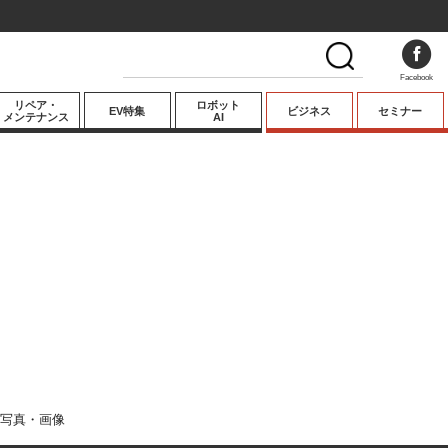
Facebook
リペア・
ロボット
EV特集
ビジネス
セミナー
メンテナンス
AI
プレミアム
業界動向
テクノロジー
キーパーソンイ
ンタビュー
写真・画像