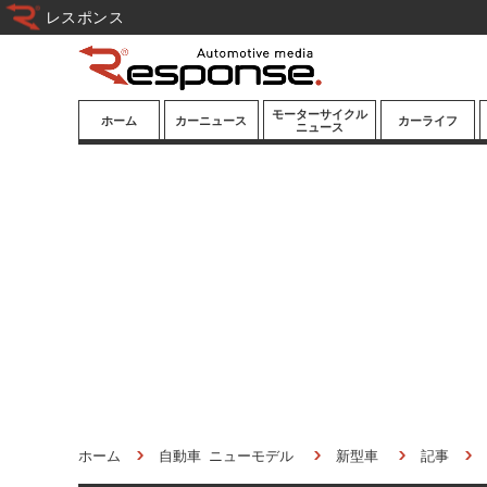
レスポンス
モーターサイクル
ホーム
カーニュース
カーライフ
ニュース
ニューモデル
ニューモデル
カスタマイズ
試乗記
試乗記
カーグッズ
道路交通/社会
カーオーディオ
鉄道
モータースポー
ツ/エンタメ
船舶
航空
宇宙
ホーム
自動車 ニューモデル
新型車
記事