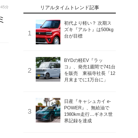
時45分
リアルタイムトレンド記事
ミ
初代より軽い？ 次期ス
ズキ『アルト』は500kg
台が目標
BYDの軽EV『ラッ
コ』、発売1週間で741台
を販売 東福寺社長「12
月末までに1万台に」
日産『キャシュカイ e-
POWER』、無給油で
1980km走行…ギネス世
界記録を達成