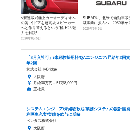
<新連載>[極上カーオーディオへ
SUBARU、北米で自動車販
の誘い]ドアを超高級スピーカー
融事業に参入へ...2030年か
へと作り替えるという“極上”の魅
2026年8月5日
力を解説!
2026年8月5日
「8月入社可」/未経験採用枠/QAエンジニア/昇給年2回
年2回
株式会社HyBridge
大阪府
月給30万円～51万8,000円
正社員
システムエンジニア/未経験歓迎/業務システムの設計開発
利厚生充実/実績を給与に反映
ベンタス株式会社
大阪府