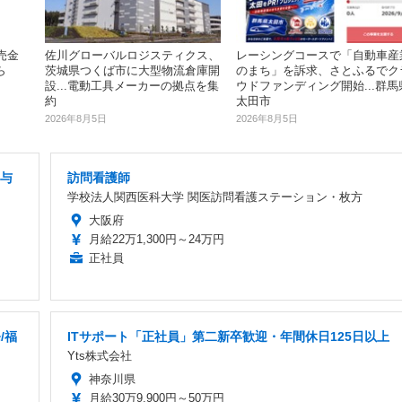
売金
レーシングコースで「自動車産
佐川グローバルロジスティクス、
ら
のまち」を訴求、さとふるでク
茨城県つくば市に大型物流倉庫開
ウドファンディング開始...群馬
設...電動工具メーカーの拠点を集
太田市
約
2026年8月5日
2026年8月5日
賞与
訪問看護師
学校法人関西医科大学 関医訪問看護ステーション・枚方
大阪府
月給22万1,300円～24万円
正社員
/福
ITサポート「正社員」第二新卒歓迎・年間休日125日以上
Yts株式会社
神奈川県
月給30万9,900円～50万円