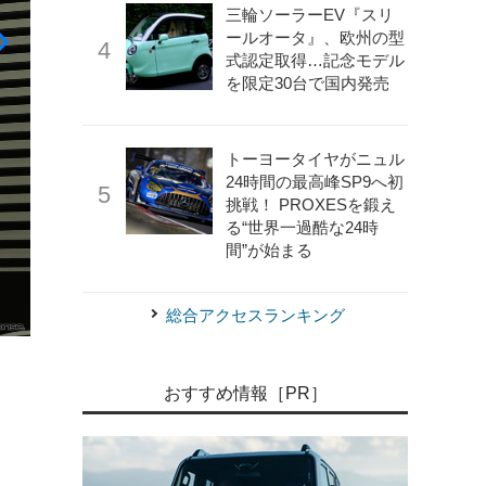
三輪ソーラーEV『スリ
ールオータ』、欧州の型
式認定取得…記念モデル
を限定30台で国内発売
トーヨータイヤがニュル
24時間の最高峰SP9へ初
挑戦！ PROXESを鍛え
る“世界一過酷な24時
間”が始まる
総合アクセスランキング
《写真撮影 土田康弘》
SUBARU×MAZDA スーパー耐
おすすめ情報［PR］