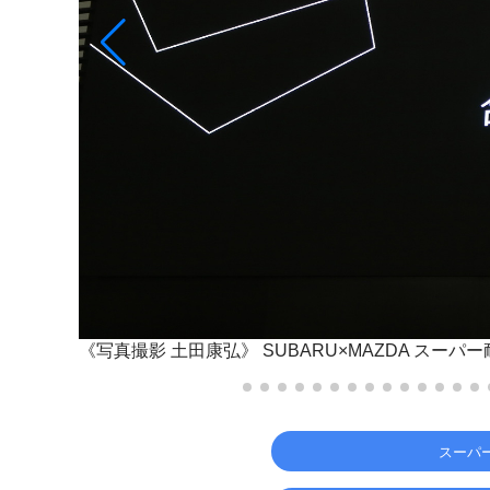
《写真撮影 土田康弘》
SUBARU×MAZDA スー
スーパ