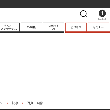
Facebook
リペア・
ロボット
EV特集
ビジネス
セミナー
メンテナンス
AI
プレミアム
業界動向
テクノロジー
キーパーソンイ
ンタビュー
ツ
記事
写真・画像