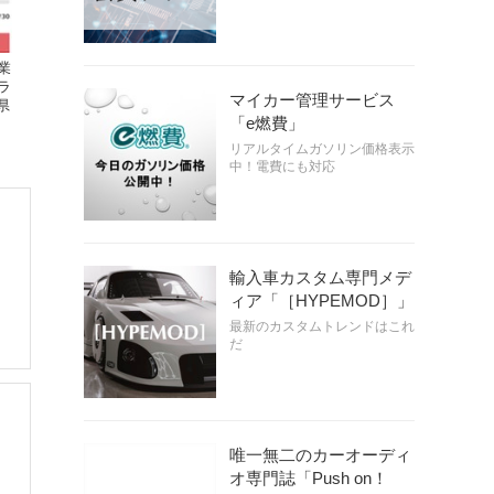
業
ラ
マイカー管理サービス
県
「e燃費」
リアルタイムガソリン価格表示
中！電費にも対応
輸入車カスタム専門メデ
ィア「［HYPEMOD］」
最新のカスタムトレンドはこれ
だ
唯一無二のカーオーディ
オ専門誌「Push on！