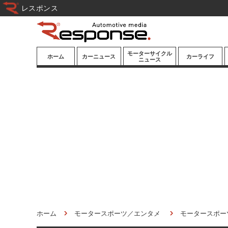
レスポンス
モーターサイクル
ホーム
カーニュース
カーライフ
ニュース
ニューモデル
ニューモデル
カスタマイズ
試乗記
試乗記
カーグッズ
道路交通/社会
カーオーディオ
鉄道
モータースポー
ツ/エンタメ
船舶
航空
宇宙
ホーム
モータースポーツ／エンタメ
モータースポー