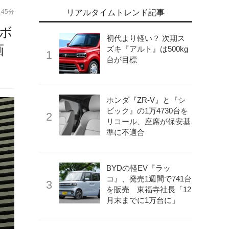
時45分
リアルタイムトレンド記事
ボ
初代より軽い？ 次期ス
画
ズキ『アルト』は500kg
台が目標
ホンダ『ZR-V』と『シ
ビック』の1万4730台を
リコール、座席が保安基
準に不適合
BYDの軽EV『ラッ
コ』、発売1週間で741台
を販売 東福寺社長「12
月末までに1万台に」