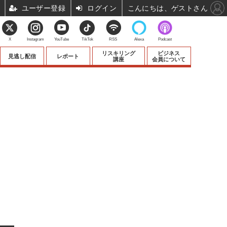
ユーザー登録
ログイン
こんにちは、ゲストさん
X
Instagram
YouTube
TikTok
RSS
Alexa
Podcast
リスキリング
ビジネス
見逃し配信
レポート
講座
会員について