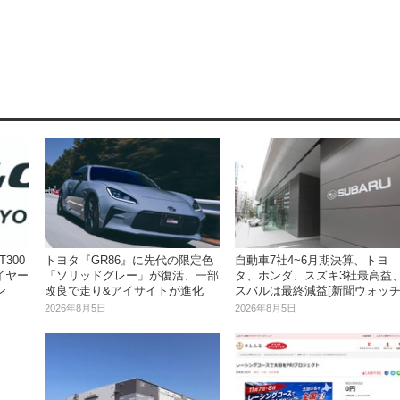
300
自動車7社4~6月期決算、トヨ
トヨタ『GR86』に先代の限定色
イヤー
タ、ホンダ、スズキ3社最高益
「ソリッドグレー」が復活、一部
ン
スバルは最終減益[新聞ウォッチ
改良で走り&アイサイトが進化
2026年8月5日
2026年8月5日