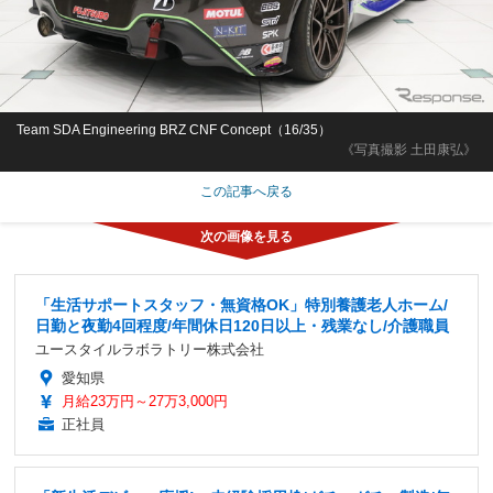
Team SDA Engineering BRZ CNF Concept（16/35）
《写真撮影 土田康弘》
この記事へ戻る
「生活サポートスタッフ・無資格OK」特別養護老人ホーム/
日勤と夜勤4回程度/年間休日120日以上・残業なし/介護職員
ユースタイルラボラトリー株式会社
愛知県
月給23万円～27万3,000円
正社員