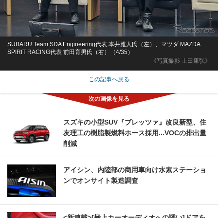
SUBARU Team SDA Engineering代表 本井雅人氏（左）、マツダ MAZDA
SPIRIT RACING代表 前田育男氏（右）（4/35）
《写真撮影 土田康弘》
この記事へ戻る
スズキの小型SUV『ブレッツァ』改良新型、住
友理工の樹脂製燃料ホース採用...VOCの排出量
削減
アイシン、内陸部の商用車向け水素ステーショ
ンでオンサイト製造調査
<新連載>[極上カーオーディオへの誘い]ドアを