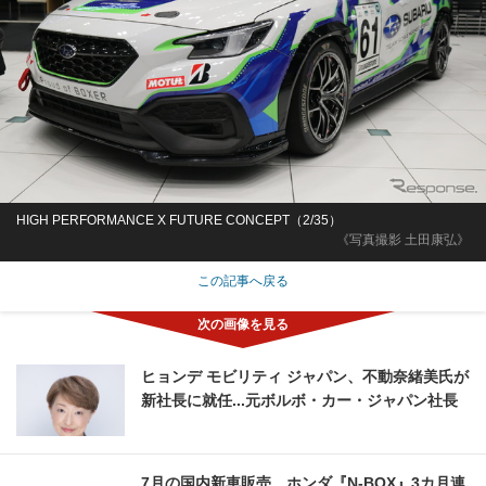
HIGH PERFORMANCE X FUTURE CONCEPT（2/35）
《写真撮影 土田康弘》
この記事へ戻る
ヒョンデ モビリティ ジャパン、不動奈緒美氏が
新社長に就任...元ボルボ・カー・ジャパン社長
7月の国内新車販売、ホンダ『N-BOX』3カ月連