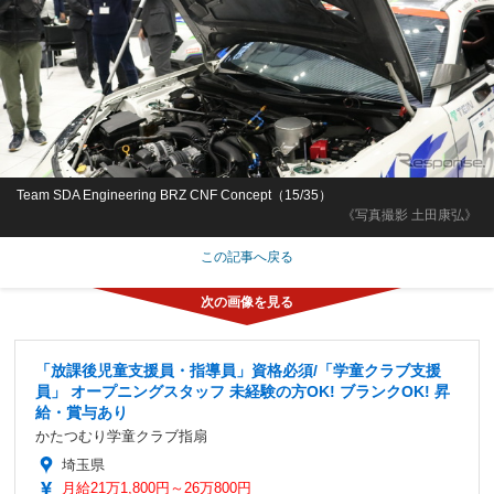
Team SDA Engineering BRZ CNF Concept（15/35）
《写真撮影 土田康弘》
この記事へ戻る
「放課後児童支援員・指導員」資格必須/「学童クラブ支援
員」 オープニングスタッフ 未経験の方OK! ブランクOK! 昇
給・賞与あり
かたつむり学童クラブ指扇
埼玉県
月給21万1,800円～26万800円