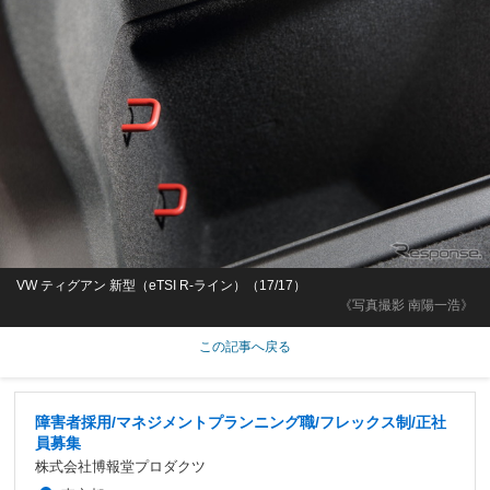
VW ティグアン 新型（eTSI R-ライン）（17/17）
《写真撮影 南陽一浩》
この記事へ戻る
障害者採用/マネジメントプランニング職/フレックス制/正社
員募集
株式会社博報堂プロダクツ