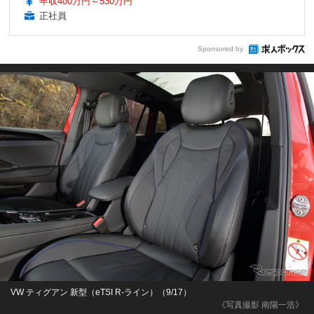
年収400万円～530万円
正社員
Sponsored by
VW ティグアン 新型（eTSI R-ライン）（9/17）
《写真撮影 南陽一浩》