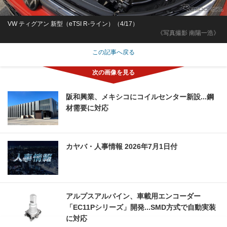
VW ティグアン 新型（eTSI R-ライン）（4/17）
《写真撮影 南陽一浩》
この記事へ戻る
阪和興業、メキシコにコイルセンター新設...鋼
材需要に対応
カヤバ・人事情報 2026年7月1日付
アルプスアルパイン、車載用エンコーダー
「EC11Pシリーズ」開発...SMD方式で自動実装
に対応