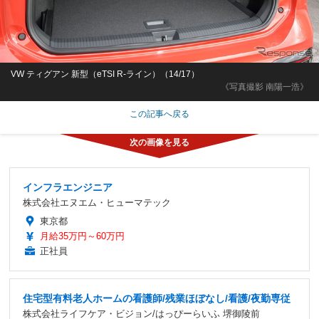
VW ティグアン 新型（eTSI R-ライン）（14/17）
《写真撮影 南陽一浩》
この記事へ戻る
インフラエンジニア
株式会社エヌエム・ヒューマテック
東京都
月給35万円～60万円
正社員
住宅型有料老人ホームの看護師/残業ほぼなし/看護/夜勤専従
株式会社ライフケア・ビジョン/はっぴーらいふ 堺御陵前