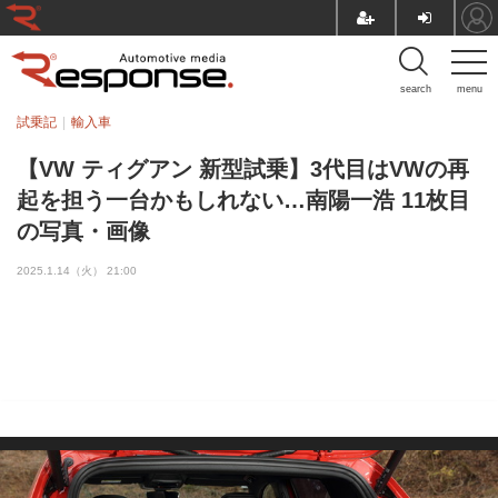
search
menu
試乗記
輸入車
【VW ティグアン 新型試乗】3代目はVWの再
起を担う一台かもしれない…南陽一浩 11枚目
の写真・画像
2025.1.14（火） 21:00