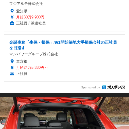
フジアルテ株式会社
愛知県
月給30万9,900円
正社員 / 派遣社員
金融事務「生保・損保」/9/1開始築地大手損保会社の正社員
を目指す
マンパワーグループ株式会社
東京都
月給24万5,330円～
正社員
Sponsored by