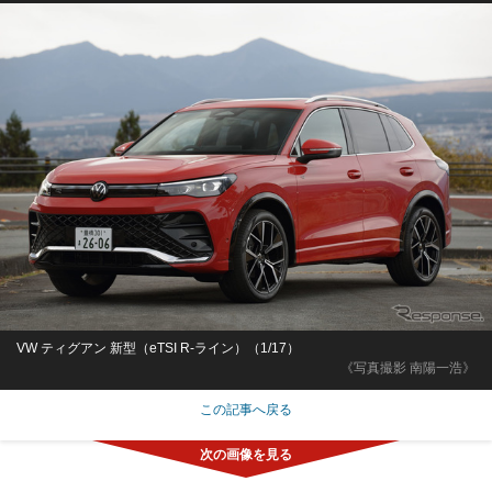
VW ティグアン 新型（eTSI R-ライン）（1/17）
《写真撮影 南陽一浩》
この記事へ戻る