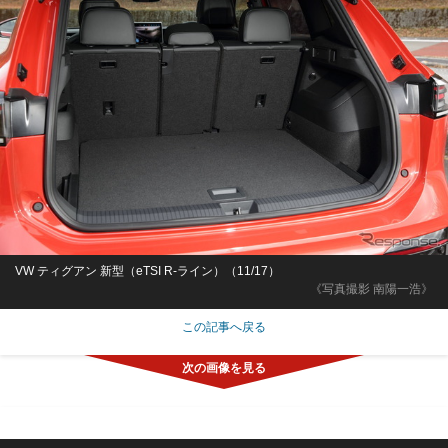
VW ティグアン 新型（eTSI R-ライン）（11/17）
《写真撮影 南陽一浩》
この記事へ戻る