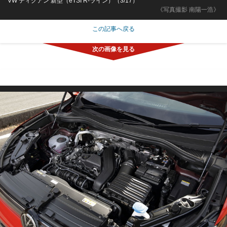
VW ティグアン 新型（eTSI R-ライン）（3/17）
《写真撮影 南陽一浩》
この記事へ戻る