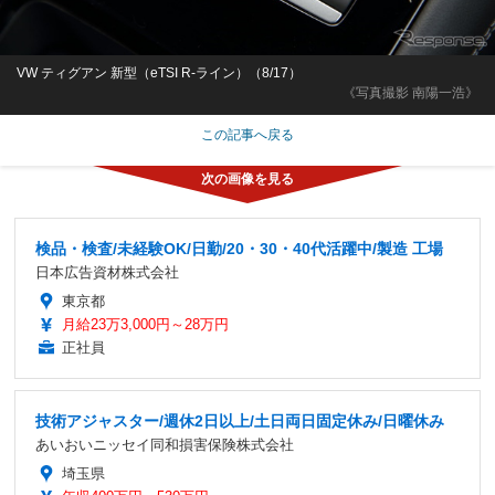
VW ティグアン 新型（eTSI R-ライン）（8/17）
《写真撮影 南陽一浩》
この記事へ戻る
検品・検査/未経験OK/日勤/20・30・40代活躍中/製造 工場
日本広告資材株式会社
東京都
月給23万3,000円～28万円
正社員
技術アジャスター/週休2日以上/土日両日固定休み/日曜休み
あいおいニッセイ同和損害保険株式会社
埼玉県