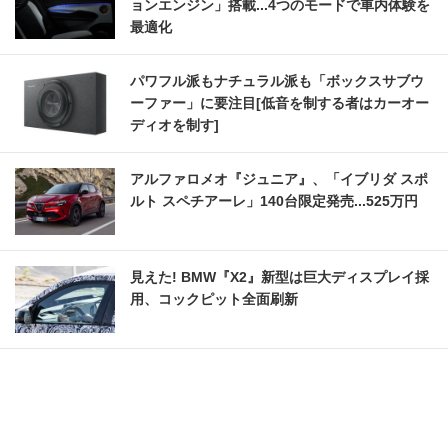
ョンエンジン」搭載...4つのモードで車内体験を
最適化
パワフル派もナチュラル派も「ボックスサブウ
ーファー」に要注目[低音を制する者はカーオー
ディオを制す]
アルファロメオ『ジュニア』、「イブリダ スポ
ルト スペチアーレ」140台限定発売...525万円
見えた! BMW『X2』新型は巨大ディスプレイ採
用、コックピット全面刷新