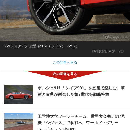
VW ティグアン 新型（eTSI R-ライン）（2/17）
《写真撮影 南陽一浩》
この記事へ戻る
ポルシェ911「タイプ991」を五感で楽しむ、革
新と古典が融合した第7世代を徹底特集
工学院大学ソーラーチーム、世界大会完走の7号
機「シグナス」で参戦へ...ワールド・グリー
ン・チャレンジ2026