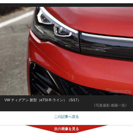
VW ティグアン 新型（eTSI R-ライン）（5/17）
《写真撮影 南陽一浩》
この記事へ戻る