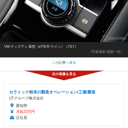
VW ティグアン 新型（eTSI R-ライン）（7/17）
《写真撮影 南陽一浩》
この記事へ戻る
セラミック粉末の製造オペレーション/工場/製造
UTグループ株式会社
愛知県
月給23万円
正社員