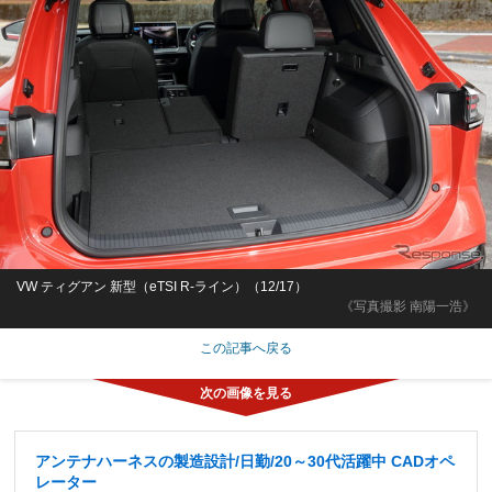
VW ティグアン 新型（eTSI R-ライン）（12/17）
《写真撮影 南陽一浩》
この記事へ戻る
アンテナハーネスの製造設計/日勤/20～30代活躍中 CADオペ
レーター