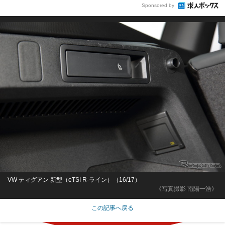
Sponsored by
VW ティグアン 新型（eTSI R-ライン）（16/17）
《写真撮影 南陽一浩》
この記事へ戻る