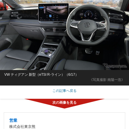
VW ティグアン 新型（eTSI R-ライン）（6/17）
《写真撮影 南陽一浩》
この記事へ戻る
営業
株式会社東京熊