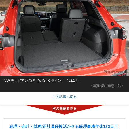
VW ティグアン 新型（eTSI R-ライン）（12/17）
《写真撮影 南陽一浩》
この記事へ戻る
経理・会計・財務/正社員経験活かせる経理事務年休123日土