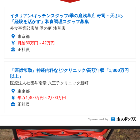
イタリアン/キッチンスタッフ/季の庭浅草店 寿司・天ぷら
「経験を活かす」和食調理スタッフ募集
外食事業部店舗 季の庭 浅草店
東京都
月給30万円～42万円
正社員
「医師常勤」神経内科など/クリニック/高額年収「1,800万円
以上」
医療法人社団斗南堂 八王子クリニック新町
東京都
年収1,400万円～2,000万円
正社員
Sponsored by