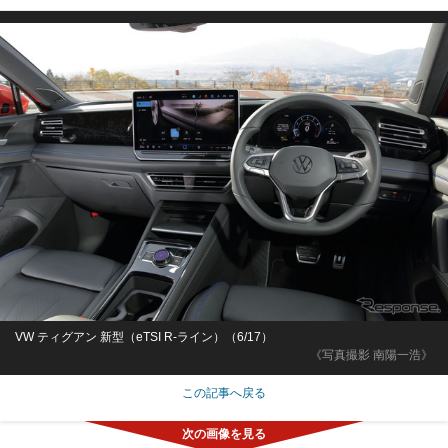
VW ティグアン 新型（eTSI R-ライン）（6/17）
《写真撮影 南陽一浩》
この記事へ戻る