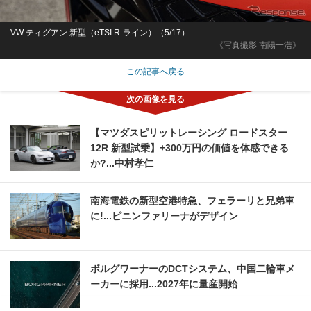
VW ティグアン 新型（eTSI R-ライン）（5/17）
《写真撮影 南陽一浩》
この記事へ戻る
【マツダスピリットレーシング ロードスター
12R 新型試乗】+300万円の価値を体感できる
か?...中村孝仁
南海電鉄の新型空港特急、フェラーリと兄弟車
に!...ピニンファリーナがデザイン
ボルグワーナーのDCTシステム、中国二輪車メ
ーカーに採用...2027年に量産開始