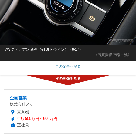
VW ティグアン 新型（eTSI R-ライン）（8/17）
《写真撮影 南陽一浩》
この記事へ戻る
企画営業
株式会社ノット
東京都
年収500万円～600万円
正社員