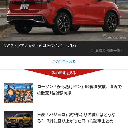
VW ティグアン 新型（eTSI R-ライン）（3/17）
《写真撮影 南陽一浩》
この記事へ戻る
ローソン『からあげクン』50億食突破、直近で
の販売1位は静岡県
三菱『パジェロ』約7年ぶりの復活はどうな
る?...7月に盛り上がった口コミ記事まとめ