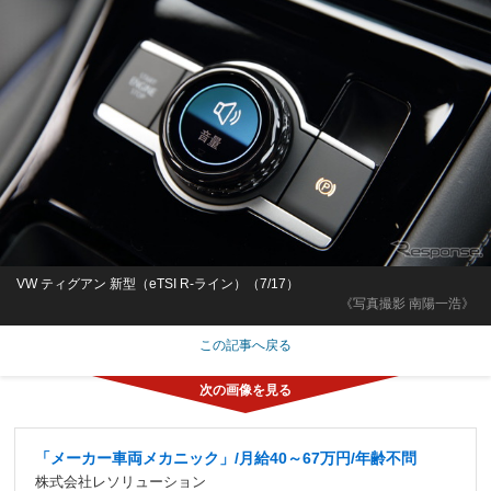
VW ティグアン 新型（eTSI R-ライン）（7/17）
《写真撮影 南陽一浩》
この記事へ戻る
「メーカー車両メカニック」/月給40～67万円/年齢不問
株式会社レソリューション