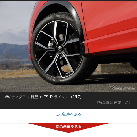
VW ティグアン 新型（eTSI R-ライン）（2/17）
《写真撮影 南陽一浩》
この記事へ戻る