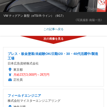
VW ティグアン 新型（eTSI R-ライン）（9/17）
《写真撮影 南陽一浩》
この記事へ戻る
プレス・板金塗装/未経験OK/日勤/20・30・40代活躍中/製造
工場
日本広告資材株式会社
東京都
月給23万3,000円～28万円
正社員
フィールドエンジニア
株式会社マイスターエンジニアリング
神奈川県