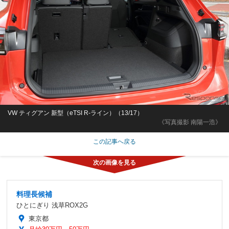
VW ティグアン 新型（eTSI R-ライン）（13/17）
《写真撮影 南陽一浩》
この記事へ戻る
料理長候補
ひとにぎり 浅草ROX2G
東京都