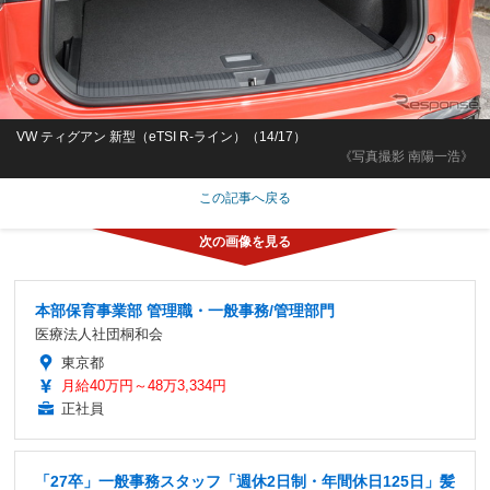
VW ティグアン 新型（eTSI R-ライン）（14/17）
《写真撮影 南陽一浩》
この記事へ戻る
本部保育事業部 管理職・一般事務/管理部門
医療法人社団桐和会
東京都
月給40万円～48万3,334円
正社員
「27卒」一般事務スタッフ「週休2日制・年間休日125日」髪