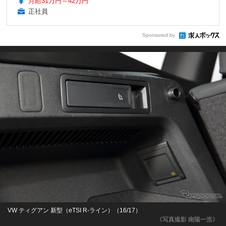
月給31万円～42万円
正社員
Sponsored by
VW ティグアン 新型（eTSI R-ライン）（16/17）
《写真撮影 南陽一浩》