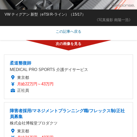
VW ティグアン 新型（eTSI R-ライン）（15/17）
《写真撮影 南陽一浩》
この記事へ戻る
柔道整復師
MEDICAL PRO SPORTS 介護デイサービス
東京都
月給22万円～43万円
正社員
障害者採用/マネジメントプランニング職/フレックス制/正社
員募集
株式会社博報堂プロダクツ
東京都