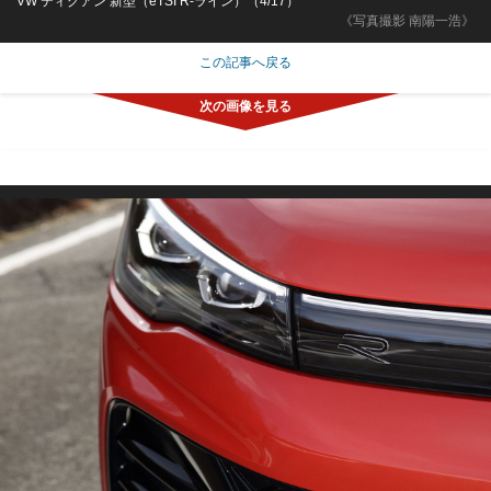
VW ティグアン 新型（eTSI R-ライン）（4/17）
《写真撮影 南陽一浩》
この記事へ戻る