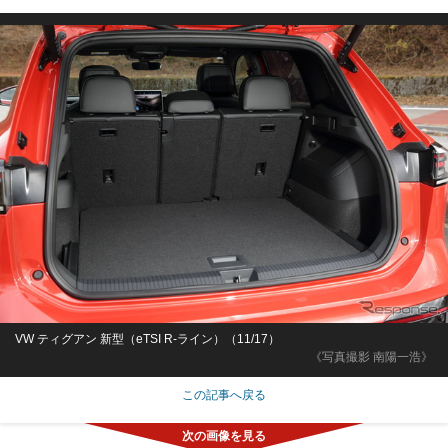
VW ティグアン 新型（eTSI R-ライン）（11/17）
《写真撮影 南陽一浩》
この記事へ戻る