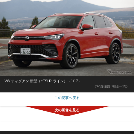
VW ティグアン 新型（eTSI R-ライン）（1/17）
《写真撮影 南陽一浩》
この記事へ戻る