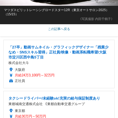
マツダスピリットレーシングロードスター12R（東京オートサロン2025）
（15/15）
《写真撮影 内田千鶴子》
この記事へ戻る
「27卒」動画サムネイル・グラフィックデザイナー「残業少
なめ・SNSスキル習得」正社員/映像・動画系転職希望/大阪
市淀川区西中島5丁目
株式会社大斗
大阪府
月給24万3,100円～32万円
正社員
タクシードライバー/未経験ok!充実の給与保証制度あり
東都城南交通株式会社 ｟東都自動車交通グループ
東京都
月給30万円～50万円