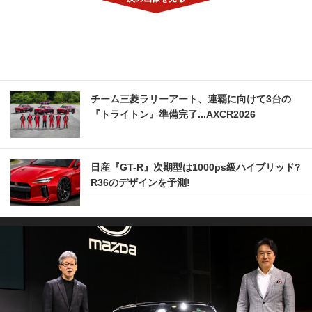
チーム三菱ラリーアート、連覇に向けて3台の
『トライトン』準備完了...AXCR2026
日産『GT-R』次期型は1000ps級ハイブリッド?
R36のデザインを予測!