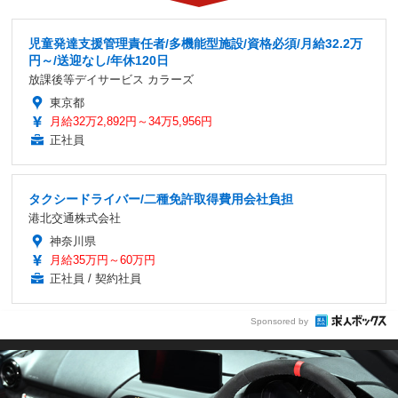
児童発達支援管理責任者/多機能型施設/資格必須/月給32.2万
円～/送迎なし/年休120日
放課後等デイサービス カラーズ
東京都
月給32万2,892円～34万5,956円
正社員
タクシードライバー/二種免許取得費用会社負担
港北交通株式会社
神奈川県
月給35万円～60万円
正社員 / 契約社員
Sponsored by