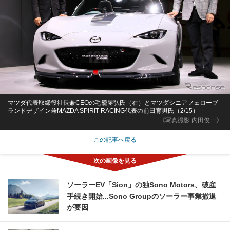
マツダ代表取締役社長兼CEOの毛籠勝弘氏（右）とマツダシニアフェローブ
ランドデザイン兼MAZDA SPIRIT RACING代表の前田育男氏（2/15）
《写真撮影 内田俊一》
この記事へ戻る
ソーラーEV「Sion」の独Sono Motors、破産
手続き開始...Sono Groupのソーラー事業撤退
が要因