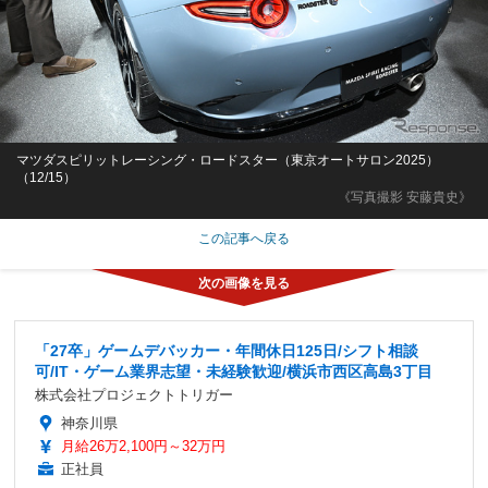
マツダスピリットレーシング・ロードスター（東京オートサロン2025）
（12/15）
《写真撮影 安藤貴史》
この記事へ戻る
「27卒」ゲームデバッカー・年間休日125日/シフト相談
可/IT・ゲーム業界志望・未経験歓迎/横浜市西区高島3丁目
株式会社プロジェクトトリガー
神奈川県
月給26万2,100円～32万円
正社員