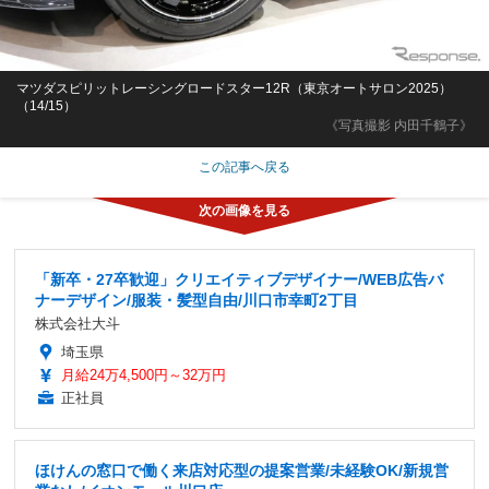
マツダスピリットレーシングロードスター12R（東京オートサロン2025）
（14/15）
《写真撮影 内田千鶴子》
この記事へ戻る
「新卒・27卒歓迎」クリエイティブデザイナー/WEB広告バ
ナーデザイン/服装・髪型自由/川口市幸町2丁目
株式会社大斗
埼玉県
月給24万4,500円～32万円
正社員
ほけんの窓口で働く来店対応型の提案営業/未経験OK/新規営