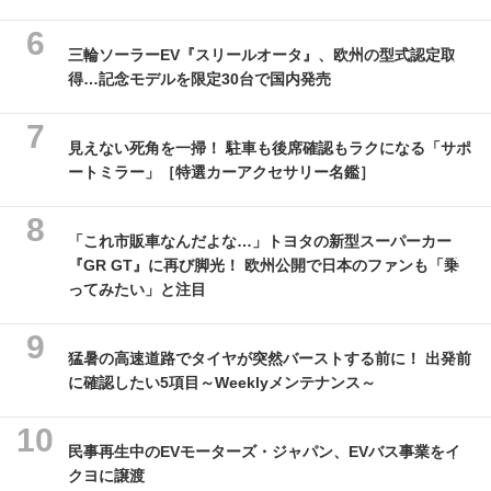
三輪ソーラーEV『スリールオータ』、欧州の型式認定取
得…記念モデルを限定30台で国内発売
見えない死角を一掃！ 駐車も後席確認もラクになる「サポ
ートミラー」［特選カーアクセサリー名鑑］
「これ市販車なんだよな…」トヨタの新型スーパーカー
『GR GT』に再び脚光！ 欧州公開で日本のファンも「乗
ってみたい」と注目
猛暑の高速道路でタイヤが突然バーストする前に！ 出発前
に確認したい5項目～Weeklyメンテナンス～
民事再生中のEVモーターズ・ジャパン、EVバス事業をイ
クヨに譲渡