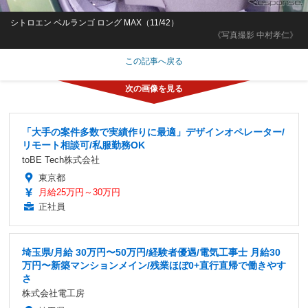
シトロエン ベルランゴ ロング MAX（11/42）
《写真撮影 中村孝仁》
この記事へ戻る
「大手の案件多数で実績作りに最適」デザインオペレーター/
リモート相談可/私服勤務OK
toBE Tech株式会社
東京都
月給25万円～30万円
正社員
埼玉県/月給 30万円〜50万円/経験者優遇/電気工事士 月給30
万円〜新築マンションメイン/残業ほぼ0+直行直帰で働きやす
さ
株式会社電工房