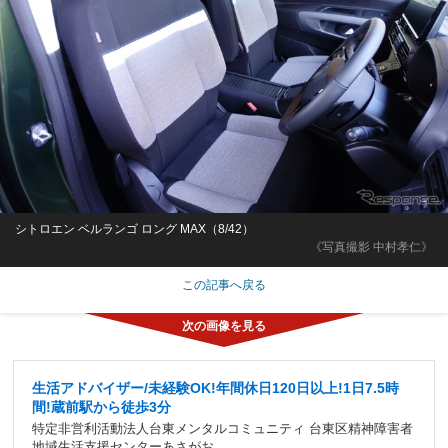
シトロエン ベルランゴ ロング MAX（8/42）
《写真撮影 中村孝仁》
この記事へ戻る
生活アドバイザー/未経験OK!年間休日120日以上!1日7.5時
間!蔵前駅から徒歩3分
特定非営利活動法人台東メンタルコミュニティ 台東区精神障害者
地域生活支援センターあさがお