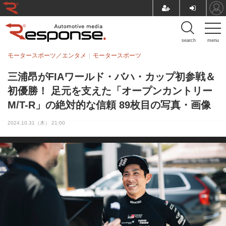
search
menu
モータースポーツ／エンタメ
モータースポーツ
三浦昂がFIAワールド・バハ・カップ初参戦＆
初優勝！ 足元を支えた「オープンカントリー
M/T-R」の絶対的な信頼 89枚目の写真・画像
2024.10.31（木） 21:00