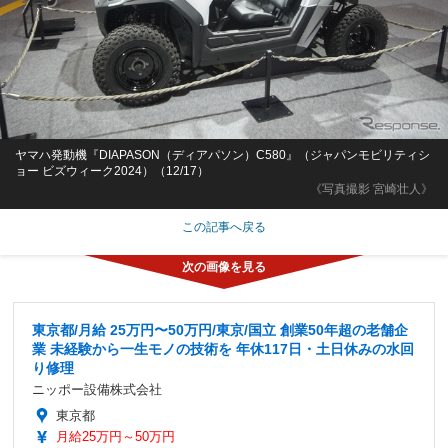
ヤマハ発動機『DIAPASON（ディアパソン）C580』（ジャパンモビリティシ
ョー ビズウィーク2024）（12/17）
《写真撮影 宮崎壮人》
この記事へ戻る
東京都/月給 25万円〜50万円/東京/国立 創業50年超の老舗企
業 未経験から一生モノの技術を 年休117日・土日休みの水回
り修理
ニッポー設備株式会社
東京都
月給25万円～50万円