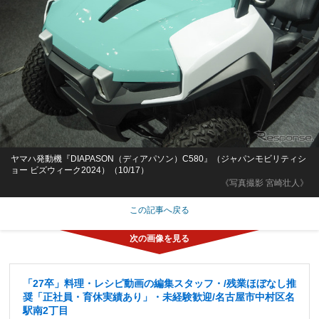
ヤマハ発動機『DIAPASON（ディアパソン）C580』（ジャパンモビリティシ
ョー ビズウィーク2024）（10/17）
《写真撮影 宮崎壮人》
この記事へ戻る
「27卒」料理・レシピ動画の編集スタッフ・/残業ほぼなし推
奨「正社員・育休実績あり」・未経験歓迎/名古屋市中村区名
駅南2丁目