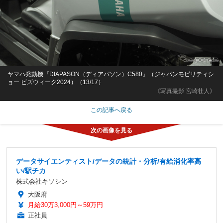
ヤマハ発動機『DIAPASON（ディアパソン）C580』（ジャパンモビリティシ
ョー ビズウィーク2024）（13/17）
《写真撮影 宮崎壮人》
この記事へ戻る
データサイエンティスト/データの統計・分析/有給消化率高
い/駅チカ
株式会社キソシン
大阪府
月給30万3,000円～59万円
正社員