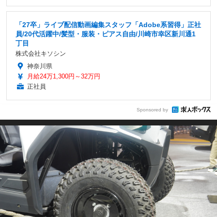
「27卒」ライブ配信動画編集スタッフ「Adobe系習得」正社
員/20代活躍中/髪型・服装・ピアス自由/川崎市幸区新川通1
丁目
株式会社キソシン
神奈川県
月給24万1,300円～32万円
正社員
Sponsored by