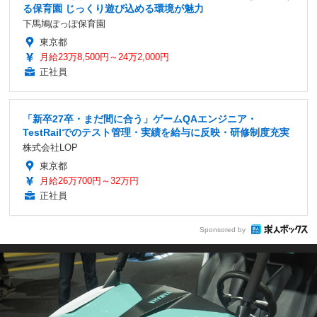
る保育園 じっくり遊び込める環境が魅力
下馬鳩ぽっぽ保育園
東京都
月給23万8,500円～24万2,000円
正社員
「新卒27卒・まだ間に合う」ゲームQAエンジニア・
TestRailでのテスト管理・実績を給与に反映・研修制度充実
株式会社LOP
東京都
月給26万700円～32万円
正社員
Sponsored by