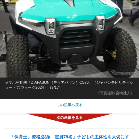
ヤマハ発動機『DIAPASON（ディアパソン）C580』（ジャパンモビリティシ
ョー ビズウィーク2024）（9/17）
《写真撮影 宮崎壮人》
この記事へ戻る
「保育士」資格必須/「定員79名」子どもの主体性を大切にす