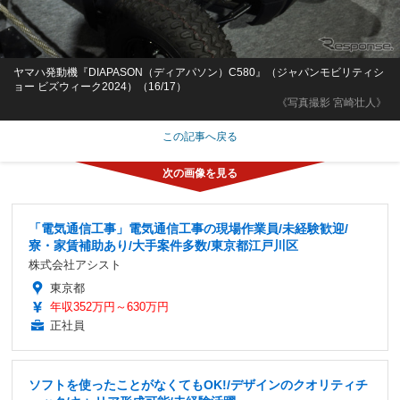
ヤマハ発動機『DIAPASON（ディアパソン）C580』（ジャパンモビリティシ
ョー ビズウィーク2024）（16/17）
《写真撮影 宮崎壮人》
この記事へ戻る
「電気通信工事」電気通信工事の現場作業員/未経験歓迎/
寮・家賃補助あり/大手案件多数/東京都江戸川区
株式会社アシスト
東京都
年収352万円～630万円
正社員
ソフトを使ったことがなくてもOK!/デザインのクオリティチ