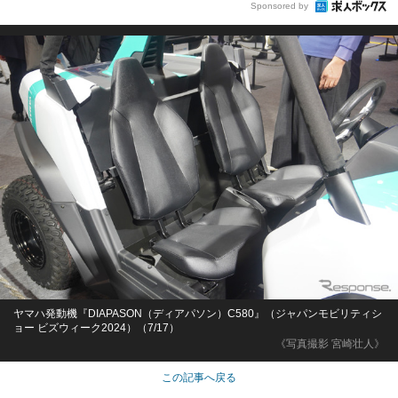
Sponsored by
ヤマハ発動機『DIAPASON（ディアパソン）C580』（ジャパンモビリティシ
ョー ビズウィーク2024）（7/17）
《写真撮影 宮崎壮人》
この記事へ戻る