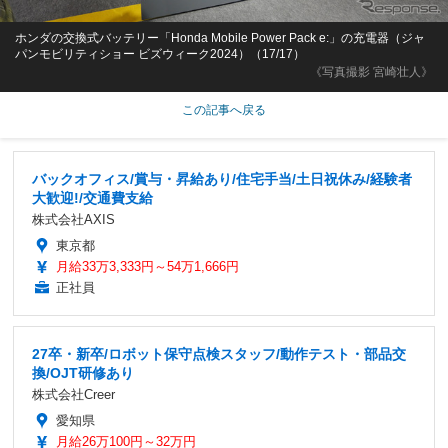
ホンダの交換式バッテリー「Honda Mobile Power Pack e:」の充電器（ジャ
パンモビリティショー ビズウィーク2024）（17/17）
《写真撮影 宮崎壮人》
この記事へ戻る
バックオフィス/賞与・昇給あり/住宅手当/土日祝休み/経験者
大歓迎!/交通費支給
株式会社AXIS
東京都
月給33万3,333円～54万1,666円
正社員
27卒・新卒/ロボット保守点検スタッフ/動作テスト・部品交
換/OJT研修あり
株式会社Creer
愛知県
月給26万100円～32万円