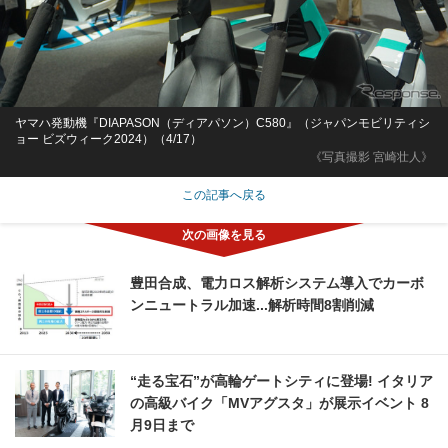
ヤマハ発動機『DIAPASON（ディアパソン）C580』（ジャパンモビリティシ
ョー ビズウィーク2024）（4/17）
《写真撮影 宮崎壮人》
この記事へ戻る
豊田合成、電力ロス解析システム導入でカーボ
ンニュートラル加速...解析時間8割削減
“走る宝石”が高輪ゲートシティに登場! イタリア
の高級バイク「MVアグスタ」が展示イベント 8
月9日まで