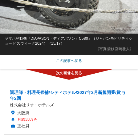
ヤマハ発動機『DIAPASON（ディアパソン）C580』（ジャパンモビリティシ
ョー ビズウィーク2024）（15/17）
《写真撮影 宮崎壮人》
この記事へ戻る
調理師・料理長候補/シティホテル/2027年2月新規開業/賞与
年2回
株式会社リオ・ホテルズ
大阪府
月給33万円
正社員