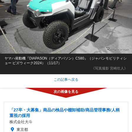
ヤマハ発動機『DIAPASON（ディアパソン）C580』（ジャパンモビリティシ
ョー ビズウィーク2024）（11/17）
《写真撮影 宮崎壮人》
この記事へ戻る
「27卒・大募集」商品の検品や棚卸補助/商品管理事務/人柄
重視の採用
株式会社大斗
東京都