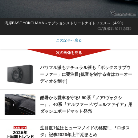
湾岸BASE YOKOHAMA～オプションストリートナイトフェス～（4/90）
《写真撮影 望月勇輝》
この記事へ戻る
パワフル派もナチュラル派も「ボックスサブウ
ーファー」に要注目[低音を制する者はカーオー
ディオを制す]
酷暑から愛車を守る! 90系『ノア/ヴォクシ
ー』、40系『アルファード/ヴェルファイア』用
ダッシュボードマット発売
注目度1位はヒューマノイドの格闘!...『ロボス
タ』記事2026年上半期まとめ