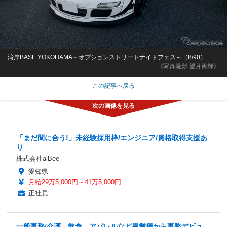
湾岸BASE YOKOHAMA～オプションストリートナイトフェス～（8/90）
《写真撮影 望月勇輝》
この記事へ戻る
「まだ間に合う!」未経験採用枠/エンジニア/資格取得支援あ
り
株式会社alBee
愛知県
月給29万5,000円～41万5,000円
正社員
一般事務/介護、飲食、アパレルなど異業種から事務デビュ