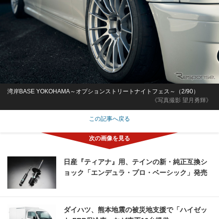
湾岸BASE YOKOHAMA～オプションストリートナイトフェス～（2/90）
《写真撮影 望月勇輝》
この記事へ戻る
日産『ティアナ』用、テインの新・純正互換シ
ョック「エンデュラ・プロ・ベーシック」発売
ダイハツ、熊本地震の被災地支援で「ハイゼッ