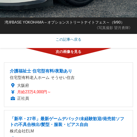
湾岸BASE YOKOHAMA～オプションストリートナイトフェス～（9/90）
《写真撮影 望月勇輝》
この記事へ戻る
介護福祉士 住宅型有料/夜勤あり
住宅型有料老人ホーム そうせい住吉
大阪府
月給23万4,000円～
正社員
「新卒・27卒」最新ゲームデバック/未経験歓迎/発売前ソフ
トの不具合検出/髪型・服装・ピアス自由
株式会社ELM