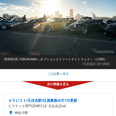
湾岸BASE YOKOHAMA～オプションストリートナイトフェス～（13/90）
《写真撮影 望月勇輝》
この記事へ戻る
セラピスト/元住吉駅/社員募集/8月7日更新
ピラティス専門店WECLE 元住吉店/wl
神奈川県