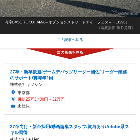
湾岸BASE YOKOHAMA～オプションストリートナイトフェス～（16/90）
《写真撮影 望月勇輝》
この記事へ戻る
27卒・新卒歓迎/ゲームデバッグリーダー補佐/リーダー業務
のサポート/賞与年2回
株式会社キソシン
東京都
月給25万3,400円～32万円
正社員
27卒向け・新卒採用/動画編集スタッフ/賞与あり/Adobe系ス
キル習得
株式会社Le Lien