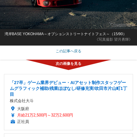
湾岸BASE YOKOHAMA～オプションストリートナイトフェス～（15/90）
《写真撮影 望月勇輝》
この記事へ戻る
「27卒」ゲーム業界デビュー・AIアセット制作スタッフゲー
ムグラフィック補助/残業ほぼなし/研修充実/吹田市片山町1丁
目
株式会社大斗
大阪府
月給21万2,500円～32万2,600円
正社員