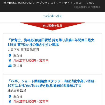
湾岸BASE YOKOHAMA～オプションストリートナイトフェス～（17/90）
《写真撮影 望月勇輝》
この記事へ戻る
「保育士」資格必須/蒲田駅近 持ち帰り業務0 年間休日最大
139日 賞与3か月の働きやすい環境
大田区立 新蒲田保育園
東京都
月給27万7,000円～31万円
正社員
「27卒」ショート動画編集スタッフ・有給消化率高い/月給
30万以上可/YouTube好き歓迎/新宿区西新宿1丁目
株式会社ELM
東京都
月給25万6,800円～32万円