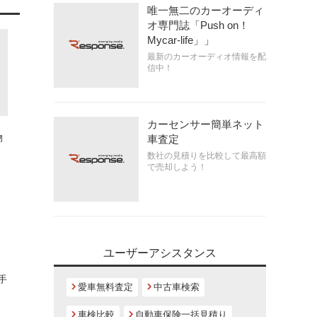
唯一無二のカーオーディ
オ専門誌「Push on！
Mycar-life」」
最新のカーオーディオ情報を配
信中！
カーセンサー簡単ネット
、
物
車査定
数社の見積りを比較して最高額
で売却しよう！
ユーザーアシスタンス
手
愛車無料査定
中古車検索
車検比較
自動車保険一括見積り