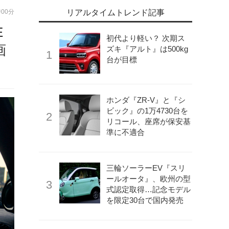
時00分
リアルタイムトレンド記事
E
初代より軽い？ 次期ス
画
ズキ『アルト』は500kg
台が目標
ホンダ『ZR-V』と『シ
ビック』の1万4730台を
リコール、座席が保安基
準に不適合
三輪ソーラーEV『スリ
ールオータ』、欧州の型
式認定取得…記念モデル
を限定30台で国内発売