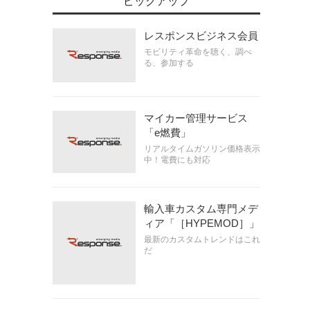
ピックアップ
レスポンスビジネス会員
モビリティ革命を聴く、調べ
る、参加する
マイカー管理サービス
「e燃費」
リアルタイムガソリン価格表示
中！電費にも対応
輸入車カスタム専門メデ
ィア「［HYPEMOD］」
最新のカスタムトレンドはこれ
だ