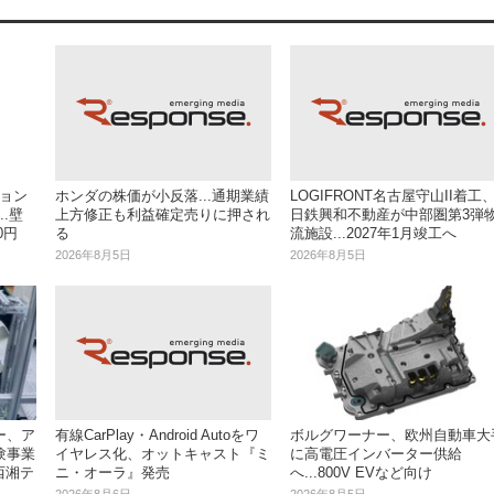
ション
ホンダの株価が小反落...通期業績
LOGIFRONT名古屋守山II着工
..壁
上方修正も利益確定売りに押され
日鉄興和不動産が中部圏第3弾
0円
る
流施設...2027年1月竣工へ
2026年8月5日
2026年8月5日
ー、ア
有線CarPlay・Android Autoをワ
ボルグワーナー、欧州自動車大
験事業
イヤレス化、オットキャスト『ミ
に高電圧インバーター供給
西湘テ
ニ・オーラ』発売
へ...800V EVなど向け