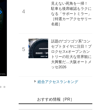
見えない死角を一掃！
駐車も後席確認もラクに
なる「サポートミラー」
［特選カーアクセサリー
名鑑］
話題の“ゴツゴツ系”コン
セプトタイヤに注目！プ
ロクセスxオープンカン
トリーの壮大な世界観に
大興奮だ…大阪オートメ
ッセ2026
《写真撮影 望月勇輝》
湾岸BASE YOKOHAMA～オプ
総合アクセスランキング
おすすめ情報［PR］