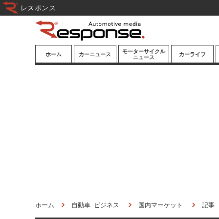
レスポンス
モーターサイクル
ホーム
カーニュース
カーライフ
ニュース
ニューモデル
ニューモデル
カスタマイズ
試乗記
試乗記
カーグッズ
道路交通/社会
カーオーディオ
鉄道
モータースポー
ツ/エンタメ
船舶
航空
宇宙
ホーム
自動車 ビジネス
国内マーケット
記事