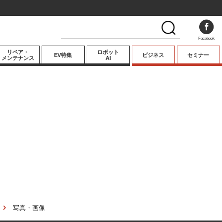
Facebook
リペア・
ロボット
EV特集
ビジネス
セミナー
メンテナンス
AI
プレミアム
業界動向
テクノロジー
キーパーソンイ
ンタビュー
写真・画像