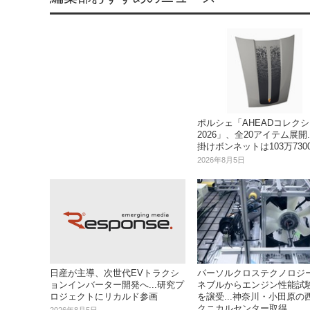
ポルシェ「AHEADコレク
2026」、全20アイテム展開.
掛けボンネットは103万730
2026年8月5日
日産が主導、次世代EVトラクシ
パーソルクロステクノロジ
ョンインバーター開発へ...研究プ
ネブルからエンジン性能試
ロジェクトにリカルド参画
を譲受...神奈川・小田原の
クニカルセンター取得