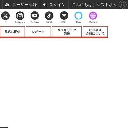
ユーザー登録
ログイン
こんにちは、ゲストさん
X
Instagram
YouTube
TikTok
RSS
Alexa
Podcast
リスキリング
ビジネス
見逃し配信
レポート
講座
会員について