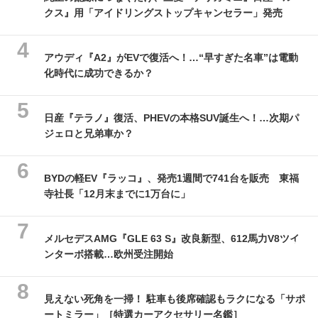
クス』用「アイドリングストップキャンセラー」発売
アウディ『A2』がEVで復活へ！…“早すぎた名車”は電動
化時代に成功できるか？
日産『テラノ』復活、PHEVの本格SUV誕生へ！…次期パ
ジェロと兄弟車か？
BYDの軽EV『ラッコ』、発売1週間で741台を販売 東福
寺社長「12月末までに1万台に」
メルセデスAMG『GLE 63 S』改良新型、612馬力V8ツイ
ンターボ搭載…欧州受注開始
見えない死角を一掃！ 駐車も後席確認もラクになる「サポ
ートミラー」［特選カーアクセサリー名鑑］