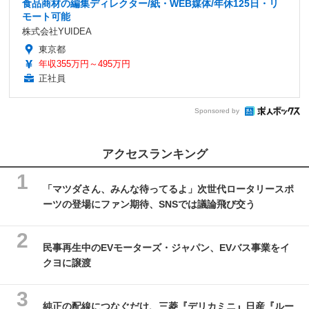
食品商材の編集ディレクター/紙・WEB媒体/年休125日・リ
モート可能
株式会社YUIDEA
東京都
年収355万円～495万円
正社員
Sponsored by
アクセスランキング
「マツダさん、みんな待ってるよ」次世代ロータリースポ
ーツの登場にファン期待、SNSでは議論飛び交う
民事再生中のEVモーターズ・ジャパン、EVバス事業をイ
クヨに譲渡
純正の配線につなぐだけ、三菱『デリカミニ』日産『ルー