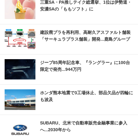
三重SA・PA推しテイク総選挙、1位は伊勢道・
安濃SAの「ももソフト」に
建設廃プラを再利用、高耐久アスファルト舗装
「サーキュラプラス舗装」開発...鹿島グループ
ジープ85周年記念車、『ラングラー』に100台
限定で発売...944万円
ホンダ熊本地震で3工場休止、部品欠品が四輪に
も波及
SUBARU、北米で自動車販売金融事業に参入
へ...2030年から