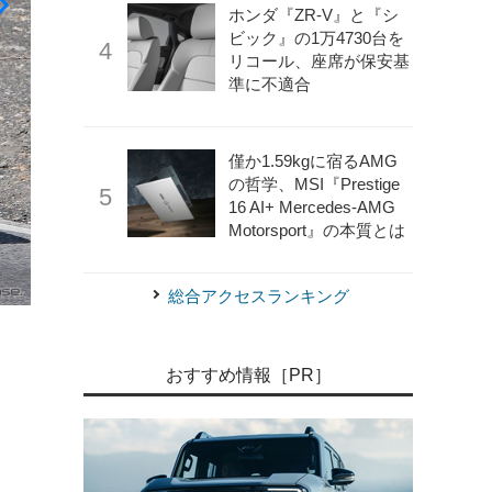
ホンダ『ZR-V』と『シ
ビック』の1万4730台を
リコール、座席が保安基
準に不適合
僅か1.59kgに宿るAMG
の哲学、MSI『Prestige
16 AI+ Mercedes-AMG
Motorsport』の本質とは
総合アクセスランキング
《APOLLO NEWS SERVICE》
ランボルギーニ・テメラ
おすすめ情報［PR］