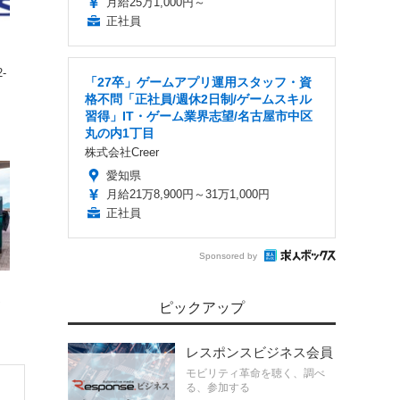
月給25万1,000円～
正社員
‐
「27卒」ゲームアプリ運用スタッフ・資
格不問「正社員/週休2日制/ゲームスキル
習得」IT・ゲーム業界志望/名古屋市中区
丸の内1丁目
株式会社Creer
愛知県
月給21万8,900円～31万1,000円
正社員
Sponsored by
走
ピックアップ
レスポンスビジネス会員
モビリティ革命を聴く、調べ
る、参加する