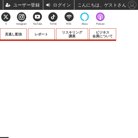
ユーザー登録
ログイン
こんにちは、ゲストさん
X
Instagram
YouTube
TikTok
RSS
Alexa
Podcast
リスキリング
ビジネス
見逃し配信
レポート
講座
会員について