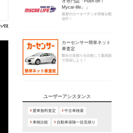
オ専門誌「Push on！
Mycar-life」」
最新のカーオーディオ情報を配
信中！
カーセンサー簡単ネット
車査定
数社の見積りを比較して最高額
で売却しよう！
ユーザーアシスタンス
愛車無料査定
中古車検索
車検比較
自動車保険一括見積り