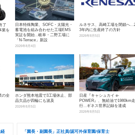
日本特殊陶業、SOFC・太陽光・
ルネサス、高崎工場を閉鎖へ...2
終了
蓄電池を組み合わせた工場EMS
3年内に生産終了の方針
事業を
実証を開始...岐阜・二野工場に
2026年8月5日
「N-Terrace」新設
2026年8月4日
業の全
ホンダ熊本地震で3工場休止、部
日産『キャシュカイ e-
品欠品が四輪にも波及
POWER』、無給油で1980km
行...ギネス世界記録を達成
2026年8月5日
2026年8月5日
未経
「園長・副園長」正社員/認可外保育園/保育士