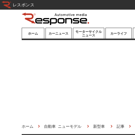
レスポンス
モーターサイクル
ホーム
カーニュース
カーライフ
ニュース
ニューモデル
ニューモデル
カスタマイズ
試乗記
試乗記
カーグッズ
道路交通/社会
カーオーディオ
鉄道
モータースポー
ツ/エンタメ
船舶
航空
宇宙
ホーム
自動車 ニューモデル
新型車
記事