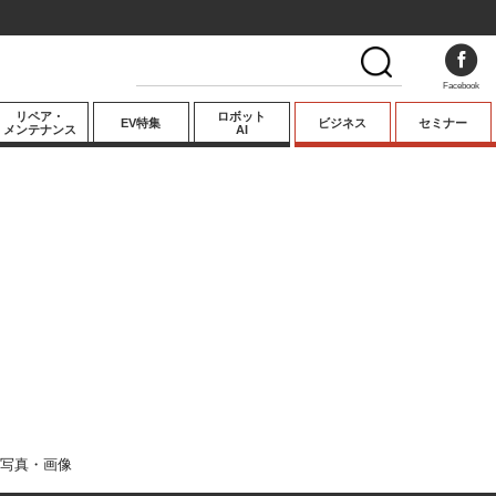
Facebook
リペア・
ロボット
EV特集
ビジネス
セミナー
メンテナンス
AI
プレミアム
業界動向
テクノロジー
キーパーソンイ
ンタビュー
写真・画像