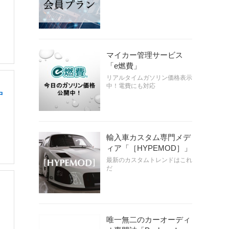
マイカー管理サービス
「e燃費」
リアルタイムガソリン価格表示
中！電費にも対応
中
輸入車カスタム専門メデ
ィア「［HYPEMOD］」
最新のカスタムトレンドはこれ
だ
唯一無二のカーオーディ