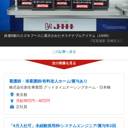
鈴鹿8耐のスズキブースに展示されたサステナブルアイテム（14/40）
《写真撮影 宮崎壮人》
この記事へ戻る
看護師・准看護師/有料老人ホーム/賞与あり
株式会社創生事業団 グッドタイムナーシングホーム・日本橋
東京都
月給38万円～40万円
正社員
「8月入社可」未経験採用枠/システムエンジニア/賞与年2回