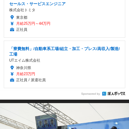
セールス・サービスエンジニア
株式会社トミタ
東京都
月給25万円～44万円
正社員
「寮費無料」/自動車系工場/組立・加工・プレス/高収入/製造/
工場
UTエイム株式会社
神奈川県
月給23万円
正社員 / 派遣社員
Sponsored by