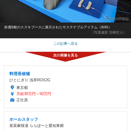
鈴鹿8耐のスズキブースに展示されたサステナブルアイテム（9/40）
《写真撮影 宮崎壮人》
この記事へ戻る
料理長候補
ひとにぎり 浅草ROX2G
東京都
月給30万円～50万円
正社員
ホールスタッフ
菜菜麻辣湯 ららぽーと愛知東郷