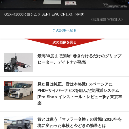
GSX-R1000R ヨシムラ SERT EWC CN仕様（4/40）
《写真撮影 宮崎壮人》
この記事へ戻る
最高80度まで加熱! 巻き付けるだけのグリップ
ヒーター、デイトナが発売
見た目は純正、音は本格派! スペーシアに
PHD+サイバーナビXを組んだ実用派システム
[Pro Shop インストール・レビュー]by 東京車
楽
昔とは違う「マフラー交換」の常識! 2010年を
境に変わった車検と今どきの効果とは