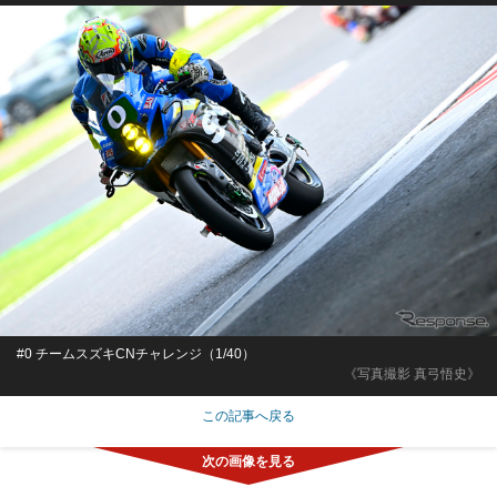
#0 チームスズキCNチャレンジ（1/40）
《写真撮影 真弓悟史》
この記事へ戻る