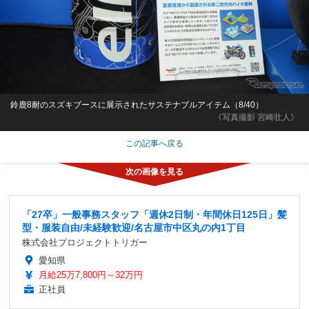
鈴鹿8耐のスズキブースに展示されたサステナブルアイテム（8/40）
《写真撮影 宮崎壮人》
この記事へ戻る
「27卒」一般事務スタッフ「週休2日制・年間休日125日」髪
型・服装自由/未経験歓迎/名古屋市中区丸の内1丁目
株式会社プロジェクトトリガー
愛知県
月給25万7,800円～32万円
正社員