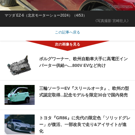
マツダ EZ-6（北京モーターショー2024）（4/53）
《写真撮影 宮崎壮人》
この記事へ戻る
ボルグワーナー、欧州自動車大手に高電圧イン
バーター供給へ...800V EVなど向け
三輪ソーラーEV『スリールオータ』、欧州の型
式認定取得...記念モデルを限定30台で国内発売
トヨタ『GR86』に先代の限定色「ソリッドグレ
ー」が復活、一部改良で走り&アイサイトが進
化