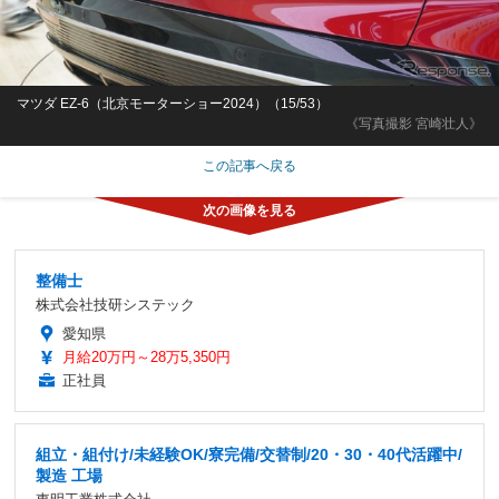
マツダ EZ-6（北京モーターショー2024）（15/53）
《写真撮影 宮崎壮人》
この記事へ戻る
整備士
株式会社技研システック
愛知県
月給20万円～28万5,350円
正社員
組立・組付け/未経験OK/寮完備/交替制/20・30・40代活躍中/
製造 工場