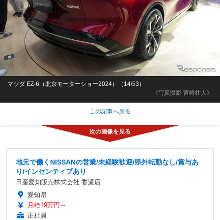
マツダ EZ-6（北京モーターショー2024）（14/53）
《写真撮影 宮崎壮人》
この記事へ戻る
地元で働くNISSANの営業/未経験歓迎/県外転勤なし/賞与あ
り/インセンティブあり
日産愛知販売株式会社 香流店
愛知県
月給19万円～
正社員