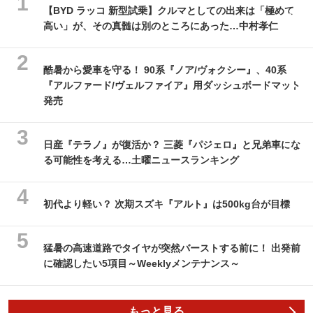
【BYD ラッコ 新型試乗】クルマとしての出来は「極めて
高い」が、その真髄は別のところにあった…中村孝仁
酷暑から愛車を守る！ 90系『ノア/ヴォクシー』、40系
『アルファード/ヴェルファイア』用ダッシュボードマット
発売
日産『テラノ』が復活か？ 三菱『パジェロ』と兄弟車にな
る可能性を考える…土曜ニュースランキング
初代より軽い？ 次期スズキ『アルト』は500kg台が目標
猛暑の高速道路でタイヤが突然バーストする前に！ 出発前
に確認したい5項目～Weeklyメンテナンス～
もっと見る