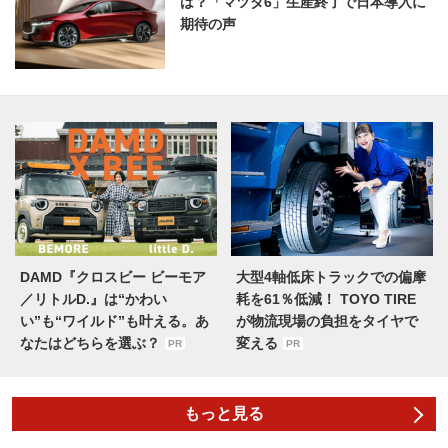
は？「マツダ6」生産終了で日本導入に
期待の声
DAMD『クロスビー ビーモア
大型4軸低床トラックでの偏摩
／リトルD.』は“かわい
耗を61％低減！ TOYO TIRE
い”も“ワイルド”も叶える。あ
が物流現場の負担をタイヤで
なたはどちらを選ぶ？
変える
PR
PR
もっと見る