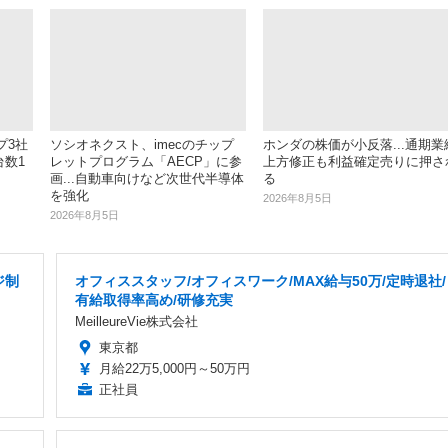
プ3社
ソシオネクスト、imecのチップ
ホンダの株価が小反落...通期業
台数1
レットプログラム「AECP」に参
上方修正も利益確定売りに押さ
画...自動車向けなど次世代半導体
る
を強化
2026年8月5日
2026年8月5日
ジ制
オフィススタッフ/オフィスワーク/MAX給与50万/定時退社/
有給取得率高め/研修充実
MeilleureVie株式会社
東京都
月給22万5,000円～50万円
正社員