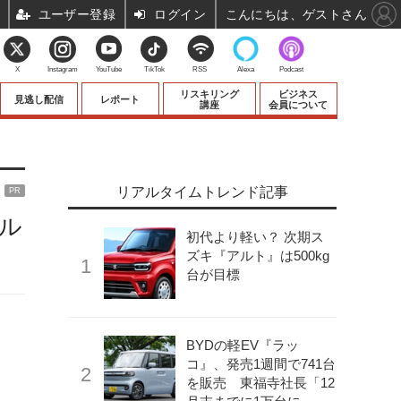
ユーザー登録
ログイン
こんにちは、ゲストさん
X
Instagram
YouTube
TikTok
RSS
Alexa
Podcast
リスキリング
ビジネス
見逃し配信
レポート
講座
会員について
リアルタイムトレンド記事
PR
ル
初代より軽い？ 次期ス
ズキ『アルト』は500kg
台が目標
BYDの軽EV『ラッ
コ』、発売1週間で741台
を販売 東福寺社長「12