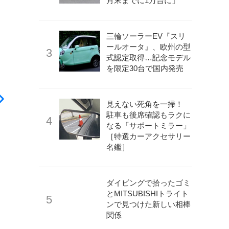
月末までに1万台に」
三輪ソーラーEV『スリ
ールオータ』、欧州の型
式認定取得…記念モデル
を限定30台で国内発売
見えない死角を一掃！
駐車も後席確認もラクに
なる「サポートミラー」
［特選カーアクセサリー
名鑑］
ダイビングで拾ったゴミ
とMITSUBISHIトライト
ンで見つけた新しい相棒
関係