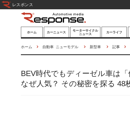
レスポンス
モーターサイクル
ホーム
カーニュース
カーライフ
ニュース
ニューモデル
ニューモデル
カスタマイズ
ホーム
自動車 ニューモデル
新型車
記事
試乗記
試乗記
カーグッズ
道路交通/社会
カーオーディオ
BEV時代でもディーゼル車は
鉄道
モータースポー
ツ/エンタメ
なぜ人気？ その秘密を探る 4
船舶
航空
宇宙