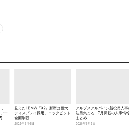
』、
見えた! BMW『X2』新型は巨大
アルプスアルパイン新役員人事
チアー
ディスプレイ採用、コックピット
注目集まる...7月掲載の人事情
円
全面刷新
まとめ
2026年8月6日
2026年8月6日