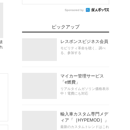
Sponsored by
ピックアップ
レスポンスビジネス会員
績
れ
モビリティ革命を聴く、調べ
る、参加する
マイカー管理サービス
「e燃費」
リアルタイムガソリン価格表示
中！電費にも対応
輸入車カスタム専門メデ
ィア「［HYPEMOD］」
最新のカスタムトレンドはこれ