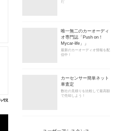
だ
唯一無二のカーオーディ
オ専門誌「Push on！
Mycar-life」」
最新のカーオーディオ情報を配
信中！
カーセンサー簡単ネット
車査定
数社の見積りを比較して最高額
で売却しよう！