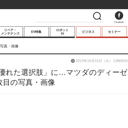
Facebook
リペア・
ロボット
EV特集
ビジネス
セミナー
メンテナンス
AI
プレミアム
写真・画像
業界動向
2023年10月31日（火） 12時00分
テクノロジー
「優れた選択肢」に…マツダのディーゼ
キーパーソンイ
ンタビュー
8枚目の写真・画像