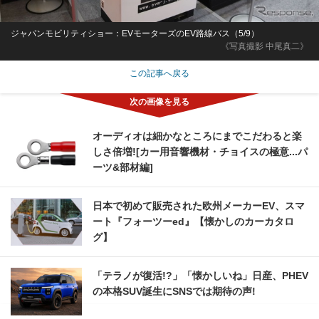
ジャパンモビリティショー：EVモーターズのEV路線バス（5/9）
《写真撮影 中尾真二》
この記事へ戻る
オーディオは細かなところにまでこだわると楽
しさ倍増![カー用音響機材・チョイスの極意...パ
ーツ&部材編]
日本で初めて販売された欧州メーカーEV、スマ
ート『フォーツーed』【懐かしのカーカタロ
グ】
「テラノが復活!?」「懐かしいね」日産、PHEV
の本格SUV誕生にSNSでは期待の声!