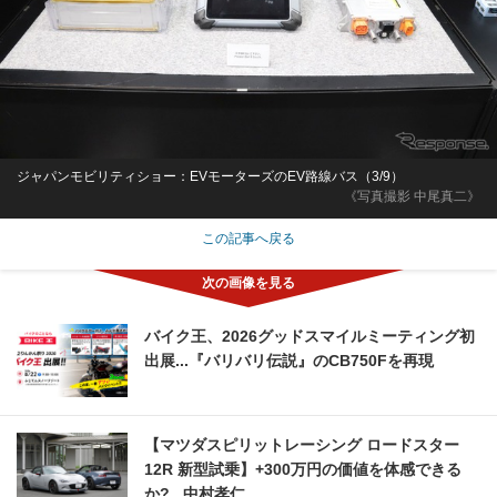
ジャパンモビリティショー：EVモーターズのEV路線バス（3/9）
《写真撮影 中尾真二》
この記事へ戻る
バイク王、2026グッドスマイルミーティング初
出展...『バリバリ伝説』のCB750Fを再現
【マツダスピリットレーシング ロードスター
12R 新型試乗】+300万円の価値を体感できる
か?...中村孝仁