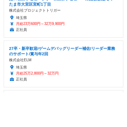
たま市大宮区宮町1丁目
株式会社プロジェクトトリガー
埼玉県
月給23万600円～32万9,900円
正社員
27卒・新卒歓迎/ゲームデバッグリーダー補佐/リーダー業務
のサポート/賞与年2回
株式会社ELM
埼玉県
月給25万2,800円～32万円
正社員
「27卒」映像制作スタッフ・未経験歓迎「正社員/育休取得実
績あり/クリエイタースキル習得」YouTube好き歓迎/渋谷区
神南1丁目
株式会社GUM
東京都