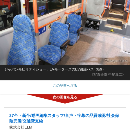
ジャパンモビリティショー：EVモーターズのEV路線バス（8/9）
《写真撮影 中尾真二》
この記事へ戻る
27卒・新卒/動画編集スタッフ/音声・字幕の品質確認/社会保
険完備/交通費支給
株式会社ELM