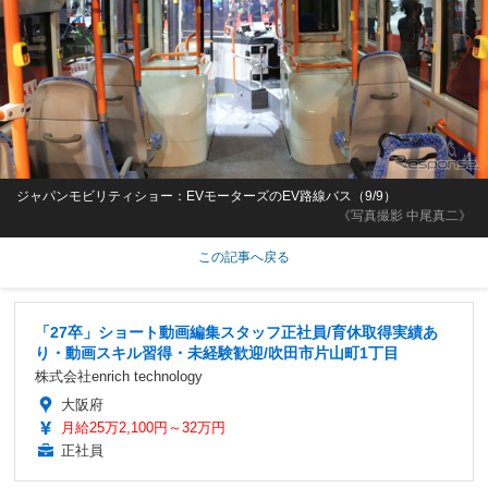
ジャパンモビリティショー：EVモーターズのEV路線バス（9/9）
《写真撮影 中尾真二》
この記事へ戻る
「27卒」ショート動画編集スタッフ正社員/育休取得実績あ
り・動画スキル習得・未経験歓迎/吹田市片山町1丁目
株式会社enrich technology
大阪府
月給25万2,100円～32万円
正社員