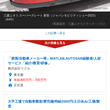
三菱ふそう スーパーグレート 新型（ジャパンモビリティショー2023）
（6/43）
《写真提供：三菱ふそうトラック・バス》
この記事へ戻る
「群馬/自動車メーカー等」MATLAB,AUTOSAR経験者/人材
サービス「紹介/教育/研修」
株式会社リクル
東京都
年収400万円～700万円
正社員
大手工場で自動車製造/寮完備/時給2000円/土日休み/工場/製
造