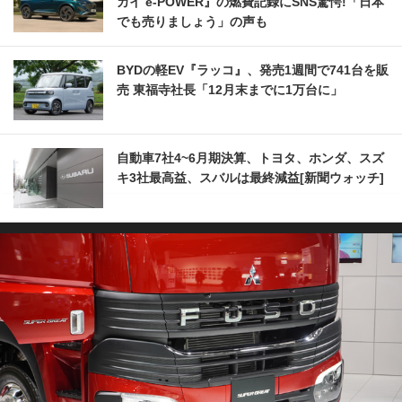
カイ e-POWER』の燃費記録にSNS驚愕!「日本
でも売りましょう」の声も
BYDの軽EV『ラッコ』、発売1週間で741台を販
売 東福寺社長「12月末までに1万台に」
自動車7社4~6月期決算、トヨタ、ホンダ、スズ
キ3社最高益、スバルは最終減益[新聞ウォッチ]