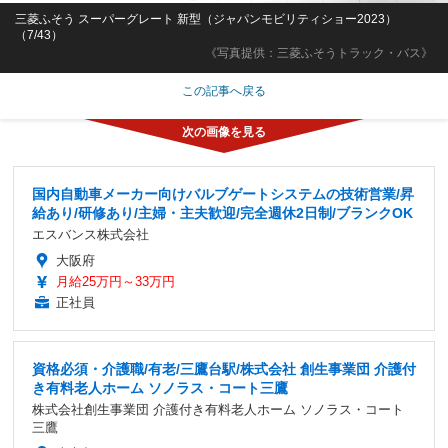
三菱ふそう スーパーグレート 新型（ジャパンモビリティショー2023）
（7/43）
《写真提供：三菱ふそうトラック・バス》
この記事へ戻る
国内自動車メーカー向けバルブゲートシステムの技術営業/昇
給あり/研修あり/主婦・主夫歓迎/完全週休2日制/ブランクOK
エスバンス株式会社
大阪府
月給25万円～33万円
正社員
資格必須・介護職/有老/三鷹台駅/株式会社 創生事業団 介護付
き有料老人ホーム ソノラス・コート三鷹
株式会社創生事業団 介護付き有料老人ホーム ソノラス・コート
三鷹