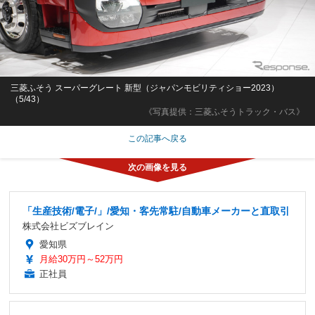
三菱ふそう スーパーグレート 新型（ジャパンモビリティショー2023）
（5/43）
《写真提供：三菱ふそうトラック・バス》
この記事へ戻る
「生産技術/電子/」/愛知・客先常駐/自動車メーカーと直取引
株式会社ビズブレイン
愛知県
月給30万円～52万円
正社員