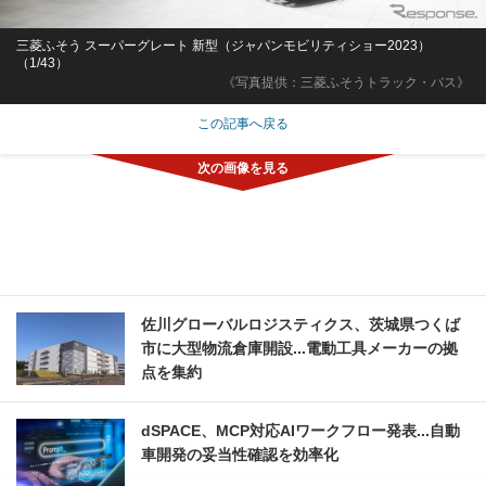
三菱ふそう スーパーグレート 新型（ジャパンモビリティショー2023）
（1/43）
《写真提供：三菱ふそうトラック・バス》
この記事へ戻る
佐川グローバルロジスティクス、茨城県つくば
市に大型物流倉庫開設...電動工具メーカーの拠
点を集約
dSPACE、MCP対応AIワークフロー発表...自動
車開発の妥当性確認を効率化