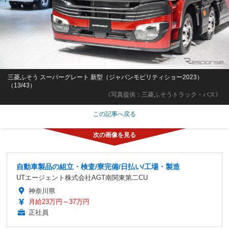
三菱ふそう スーパーグレート 新型（ジャパンモビリティショー2023）
（13/43）
《写真提供：三菱ふそうトラック・バス》
この記事へ戻る
自動車製品の組立・検査/寮完備/日払い/工場・製造
UTエージェント株式会社AGT南関東第二CU
神奈川県
月給23万円～37万円
正社員