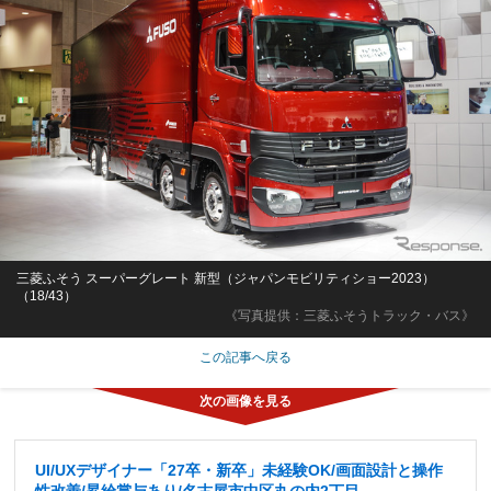
三菱ふそう スーパーグレート 新型（ジャパンモビリティショー2023）
（18/43）
《写真提供：三菱ふそうトラック・バス》
この記事へ戻る
UI/UXデザイナー「27卒・新卒」未経験OK/画面設計と操作
性改善/昇給賞与あり/名古屋市中区丸の内2丁目