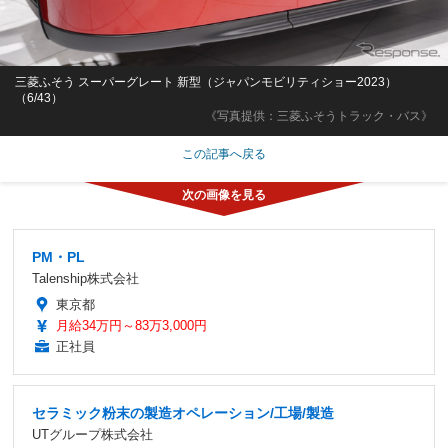
三菱ふそう スーパーグレート 新型（ジャパンモビリティショー2023）
（6/43）
《写真提供：三菱ふそうトラック・バス》
この記事へ戻る
PM・PL
Talenship株式会社
東京都
月給34万円～83万3,000円
正社員
セラミック粉末の製造オペレーション/工場/製造
UTグループ株式会社