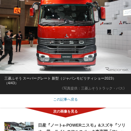
三菱ふそう スーパーグレート 新型（ジャパンモビリティショー2023）
（4/43）
《写真提供：三菱ふそうトラック・バス》
この記事へ戻る
日産『ノートe-POWERニスモ』&スズキ『ソリ