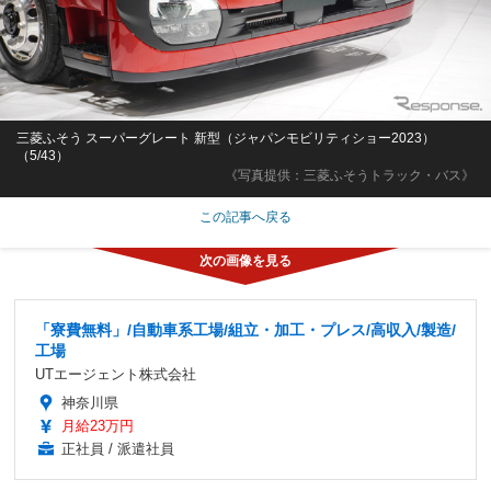
三菱ふそう スーパーグレート 新型（ジャパンモビリティショー2023）
（5/43）
《写真提供：三菱ふそうトラック・バス》
この記事へ戻る
「寮費無料」/自動車系工場/組立・加工・プレス/高収入/製造/
工場
UTエージェント株式会社
神奈川県
月給23万円
正社員 / 派遣社員