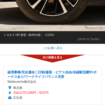
トヨタ C-HR 新型（欧州仕様）（12/20）
《photo by Toyota》
この記事へ戻る
経理事務/完全週休二日制/服装・ピアス自由/未経験活躍中/ボ
ーナスあり/ワークライフバランス充実
MeilleureVie株式会社
東京都
月給21万5,000円～50万円
正社員