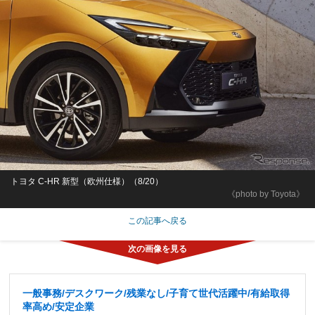
トヨタ C-HR 新型（欧州仕様）（8/20）
《photo by Toyota》
この記事へ戻る
一般事務/デスクワーク/残業なし/子育て世代活躍中/有給取得
率高め/安定企業