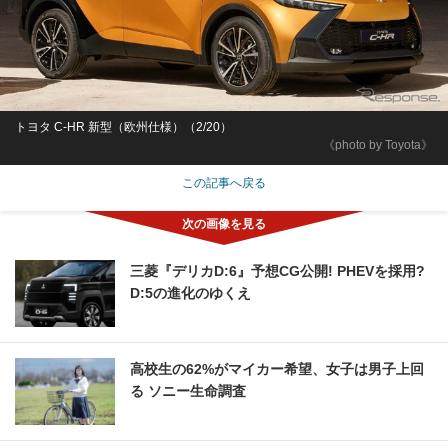
トヨタ C-HR 新型（欧州仕様）（2/20）
《photo by Toyota》
この記事へ戻る
三菱『デリカD:6』予想CG公開! PHEVを採用?
D:5の進化のゆくえ
高校生の62%がマイカー希望、女子は男子上回
る ソニー生命調査