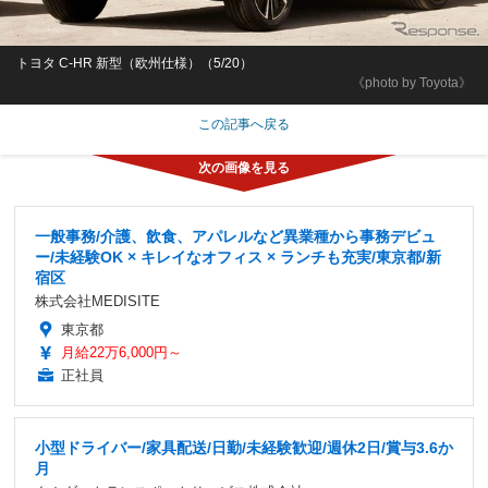
トヨタ C-HR 新型（欧州仕様）（5/20）
《photo by Toyota》
この記事へ戻る
一般事務/介護、飲食、アパレルなど異業種から事務デビュ
ー/未経験OK × キレイなオフィス × ランチも充実/東京都/新
宿区
株式会社MEDISITE
東京都
月給22万6,000円～
正社員
小型ドライバー/家具配送/日勤/未経験歓迎/週休2日/賞与3.6か
月