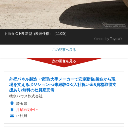
トヨタ C-HR 新型（欧州仕様）（11/20）
《photo by Toyota》
この記事へ戻る
外壁パネル製造・管理/大手メーカーで安定勤務/製造から現
場を支えるポジションへ/未経験OK/入社祝い金&資格取得支
援あり/無料の社員寮完備
積水ハウス株式会社
埼玉県
月給26万円～
正社員