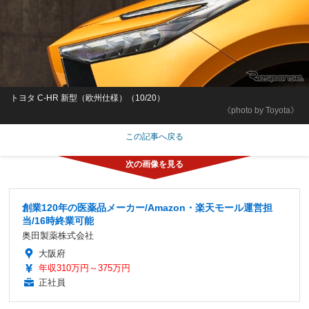
トヨタ C-HR 新型（欧州仕様）（10/20）
《photo by Toyota》
この記事へ戻る
創業120年の医薬品メーカー/Amazon・楽天モール運営担
当/16時終業可能
奥田製薬株式会社
大阪府
年収310万円～375万円
正社員