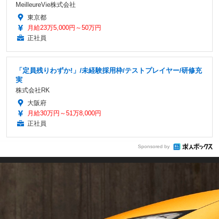
MeilleureVie株式会社
東京都
月給23万5,000円～50万円
正社員
「定員残りわずか!」/未経験採用枠/テストプレイヤー/研修充
実
株式会社RK
大阪府
月給30万円～51万8,000円
正社員
Sponsored by