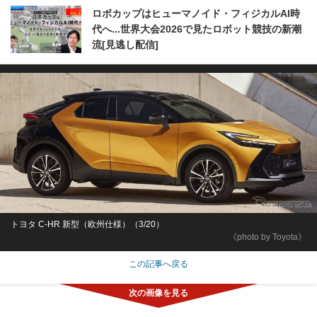
ロボカップはヒューマノイド・フィジカルAI時
代へ...世界大会2026で見たロボット競技の新潮
流[見逃し配信]
トヨタ C-HR 新型（欧州仕様）（3/20）
《photo by Toyota》
この記事へ戻る