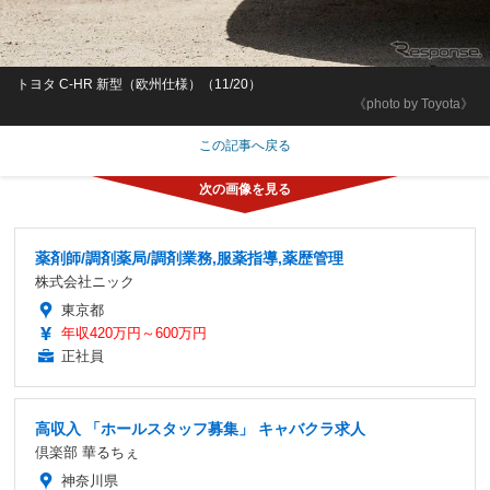
トヨタ C-HR 新型（欧州仕様）（11/20）
《photo by Toyota》
この記事へ戻る
薬剤師/調剤薬局/調剤業務,服薬指導,薬歴管理
株式会社ニック
東京都
年収420万円～600万円
正社員
高収入 「ホールスタッフ募集」 キャバクラ求人
倶楽部 華るちぇ
神奈川県