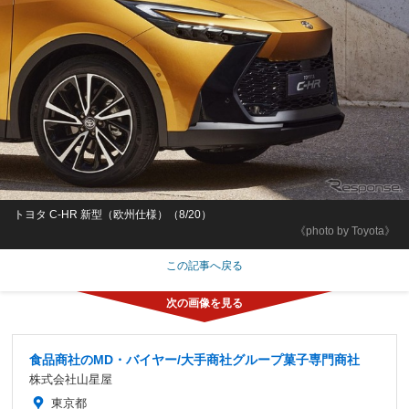
トヨタ C-HR 新型（欧州仕様）（8/20）
《photo by Toyota》
この記事へ戻る
食品商社のMD・バイヤー/大手商社グループ菓子専門商社
株式会社山星屋
東京都