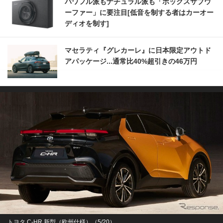
パワフル派もナチュラル派も「ボックスサブウ
ーファー」に要注目[低音を制する者はカーオー
ディオを制す]
マセラティ『グレカーレ』に日本限定アウトド
アパッケージ...通常比40%超引きの46万円
トヨタ C-HR 新型（欧州仕様）（5/20）