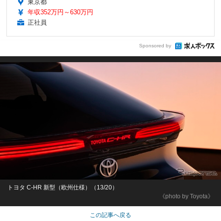
東京都
年収352万円～630万円
正社員
Sponsored by
トヨタ C-HR 新型（欧州仕様）（13/20）
《photo by Toyota》
この記事へ戻る