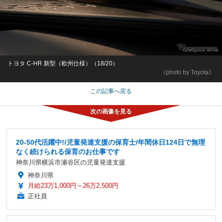
トヨタ C-HR 新型（欧州仕様）（18/20）
《photo by Toyota》
この記事へ戻る
20-50代活躍中!/児童発達支援の保育士/年間休日124日で無理
なく続けられる保育のお仕事です
神奈川県横浜市瀬谷区の児童発達支援
神奈川県
月給23万1,000円～26万2,500円
正社員