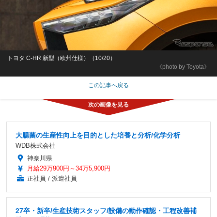
トヨタ C-HR 新型（欧州仕様）（10/20）
《photo by Toyota》
この記事へ戻る
大腸菌の生産性向上を目的とした培養と分析/化学分析
WDB株式会社
神奈川県
月給29万900円～34万5,900円
正社員 / 派遣社員
27卒・新卒/生産技術スタッフ/設備の動作確認・工程改善補