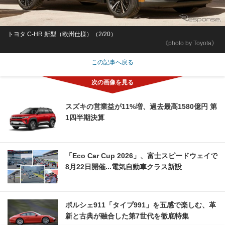
トヨタ C-HR 新型（欧州仕様）（2/20）
《photo by Toyota》
この記事へ戻る
スズキの営業益が11%増、過去最高1580億円 第
1四半期決算
「Eco Car Cup 2026」、富士スピードウェイで
8月22日開催...電気自動車クラス新設
ポルシェ911「タイプ991」を五感で楽しむ、革
新と古典が融合した第7世代を徹底特集