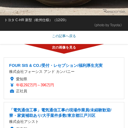
トヨタ C-HR 新型（欧州仕様）（12/20）
《photo by Toyota》
この記事へ戻る
FOUR SIS & CO./受付・レセプション/福利厚生充実
株式会社フォーシス アンド カンパニー
愛知県
年収292万円～396万円
正社員
「電気通信工事」電気通信工事の現場作業員/未経験歓迎/
寮・家賃補助あり/大手案件多数/東京都江戸川区
株式会社アシスト