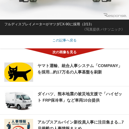
フルディスプレイメーターがマツダCX-90に採用（2/13）
《写真提供 パナソニック》
この記事へ戻る
ヤマト運輸、統合人事システム「COMPANY」
を採用...約17万名の人事基盤を刷新
ダイハツ、熊本地震の被災地支援で「ハイゼッ
ト FRP保冷車」など車両10台提供
アルプスアルパイン新役員人事に注目集まる...7
月掲載の人事情報まとめ