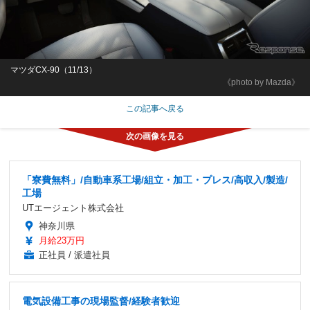
マツダCX-90（11/13）
《photo by Mazda》
この記事へ戻る
「寮費無料」/自動車系工場/組立・加工・プレス/高収入/製造/
工場
UTエージェント株式会社
神奈川県
月給23万円
正社員 / 派遣社員
電気設備工事の現場監督/経験者歓迎