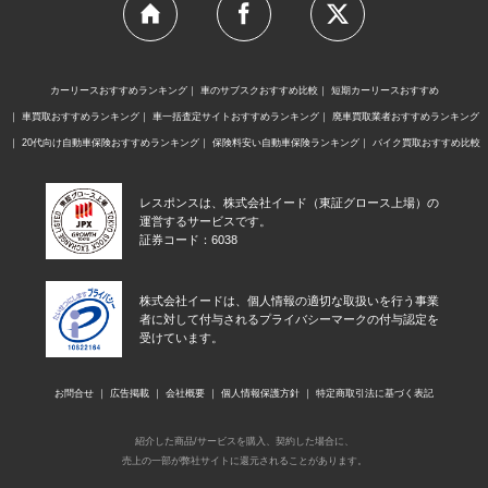
カーリースおすすめランキング
車のサブスクおすすめ比較
短期カーリースおすすめ
車買取おすすめランキング
車一括査定サイトおすすめランキング
廃車買取業者おすすめランキング
20代向け自動車保険おすすめランキング
保険料安い自動車保険ランキング
バイク買取おすすめ比較
レスポンスは、株式会社イード（東証グロース上場）の
運営するサービスです。
証券コード：6038
株式会社イードは、個人情報の適切な取扱いを行う事業
者に対して付与されるプライバシーマークの付与認定を
受けています。
お問合せ
広告掲載
会社概要
個人情報保護方針
特定商取引法に基づく表記
紹介した商品/サービスを購入、契約した場合に、
売上の一部が弊社サイトに還元されることがあります。