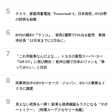
テスラ、家庭用蓄電池「Powerwall 3」日本発売…EV分野
の技術を結集
BYDの軽EV『ラッコ』、発売1週間で741台を販売 東福
寺社長「12月末までに1万台に」
「これ市販車なんだよな…」トヨタの新型スーパーカー
『GR GT』に再び脚光！ 欧州公開で日本のファンも「乗
ってみたい」と注目
民事再生中のEVモーターズ・ジャパン、EVバス事業をイ
クヨに譲渡
見えない死角を一掃！ 駐車も後席確認もラクになる「サポ
ートミラー」［特選カーアクセサリー名鑑］