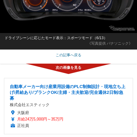
ドライブシーンに応じたモード表示：スポーツモード（6/13）
《写真提供 パナソニック》
この記事へ戻る
自動車メーカー向け産業用設備のPLC制御設計・現地立ち上
げ/昇給あり/ブランクOK/主婦・主夫歓迎/完全週休2日制/急
募
株式会社エスティック
大阪府
月給24万5,000円～35万円
正社員