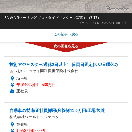
BMW M5ツーリング プロトタイプ（スクープ写真）（7/17）
《APOLLO NEWS SERVICE》
この記事へ戻る
技術アジャスター/週休2日以上/土日両日固定休み/日曜休み
あいおいニッセイ同和損害保険株式会社
埼玉県
年収400万円～530万円
正社員
自動車の製造/正社員採用/月収例41.5万円/工場/製造
株式会社ワールドインテック
愛知県
月給32万9,000円