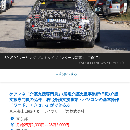
BMW M5ツーリング プロトタイプ（スクープ写真）（16/17）
《APOLLO NEWS SERVICE》
この記事へ戻る
ケアマネ「介護支援専門員」/居宅介護支援事業所/日勤/介護
支援専門員の免許・居宅介護支援事業・パソコンの基本操作
「ワード、エクセル」ができる方
東京海上日動ベターライフサービス株式会社
東京都
月給25万2,000円～28万2,000円