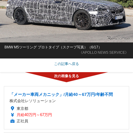
BMW M5ツーリング プロトタイプ（スクープ写真）（6/17）
《APOLLO NEWS SERVICE》
この記事へ戻る
「メーカー車両メカニック」/月給40～67万円/年齢不問
株式会社レソリューション
東京都
月給40万円～67万円
正社員