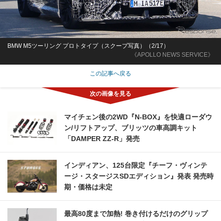
BMW M5ツーリング プロトタイプ（スクープ写真）（2/17）
《APOLLO NEWS SERVICE》
この記事へ戻る
マイチェン後の2WD『N-BOX』を快適ローダウ
ン/リフトアップ、ブリッツの車高調キット
「DAMPER ZZ-R」発売
インディアン、125台限定『チーフ・ヴィンテ
ージ・スタージスSDエディション』発表 発売時
期・価格は未定
最高80度まで加熱! 巻き付けるだけのグリップ