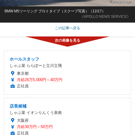
BMW M5ツーリング プロトタイプ（スクープ写真）（12/17）
《APOLLO NEWS SERVICE》
この記事へ戻る
ホールスタッフ
しゃぶ菜 ららぽーと立川立飛
東京都
月給26万5,000円～40万円
正社員
店長候補
しゃぶ菜 イオンりんくう泉南
大阪府
月給30万円～50万円
正社員