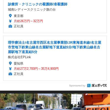
診療所・クリニックの看護師/准看護師
城南レディースクリニック旗の台
東京都
月給26万円～32万円
正社員
理学療法士/名古屋市西区名古屋事業部/JR東海道本線/名古屋
市営地下鉄東山線名古屋駅地下道直結5分/地下鉄東山線名古
屋駅地下道直結5分
株式会社EPLink
愛知県
月給27万2,700円～35万4,900円
正社員
Sponsored by