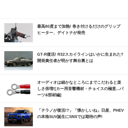
最高80度まで加熱! 巻き付けるだけのグリップ
ヒーター、デイトナが発売
GT-R復活! R32スカイラインはいかに生まれた?
開発責任者が明かす舞台裏とは
オーディオは細かなところにまでこだわると楽
しさ倍増![カー用音響機材・チョイスの極意...パ
ーツ&部材編]
「テラノが復活!?」「懐かしいね」日産、PHEV
の本格SUV誕生にSNSでは期待の声!