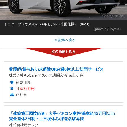
トヨタ・プリウス の2024年モデル（米国仕様）（8/20）
《photo by Toyota》
この記事へ戻る
看護師/賞与あり/未経験OK/4週8休以上/訪問サービス
株式会社ASCare アスケア訪問入浴 保土ヶ谷
神奈川県
月給27万円
正社員
「建築施工図技術者」大手ゼネコン案件/基本給45万円以上/
完全週休2日制・土日祝休み/海老名駅界隈
株式会社建テック