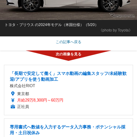
トヨタ・プリウス の2024年モデル（米国仕様）（5/20）
《photo by Toyota》
この記事へ戻る
「長期で安定して働く」スマホ動画の編集スタッフ/未経験歓
迎/アプリを使う動画加工
株式会社RIOT
東京都
月給29万8,300円～60万円
正社員
専用書式へ数値を入力するデータ入力事務・ポテンシャル採
用・土日祝休み