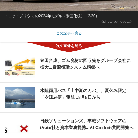
トヨタ・プリウス の2024年モデル（米国仕様）（2/20）
《photo by Toyota》
この記事へ戻る
豊田合成、ゴム廃材の回収先をグループ会社に
拡大...資源循環システム構築へ
水陸両用バス「山中湖のカバ」、夏休み限定
「夕涼み便」運航...8月8日から
日鉄ソリューションズ、車載ソフトウェアの
iAuto社と資本業務提携...AI-Cockpit共同開発へ