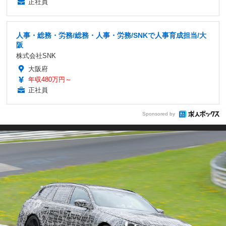
正社員
人事・総務・労務/総務・人事・労務/SNKで人事育成担当/大
阪
株式会社SNK
大阪府
年収480万円～
正社員
Sponsored by