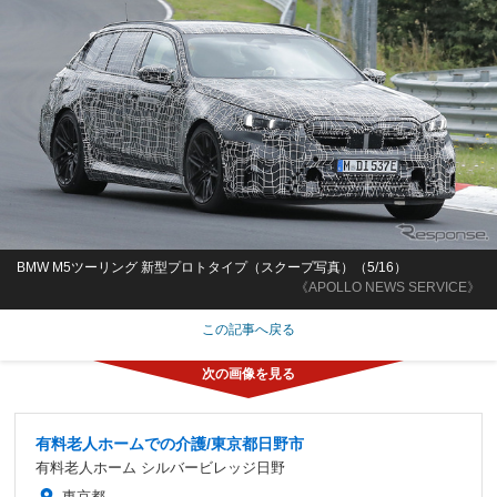
BMW M5ツーリング 新型プロトタイプ（スクープ写真）（5/16）
《APOLLO NEWS SERVICE》
この記事へ戻る
有料老人ホームでの介護/東京都日野市
有料老人ホーム シルバービレッジ日野
東京都