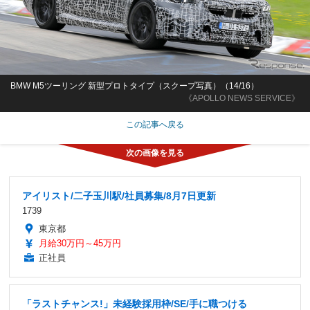
BMW M5ツーリング 新型プロトタイプ（スクープ写真）（14/16）
《APOLLO NEWS SERVICE》
この記事へ戻る
アイリスト/二子玉川駅/社員募集/8月7日更新
1739
東京都
月給30万円～45万円
正社員
「ラストチャンス!」未経験採用枠/SE/手に職つける