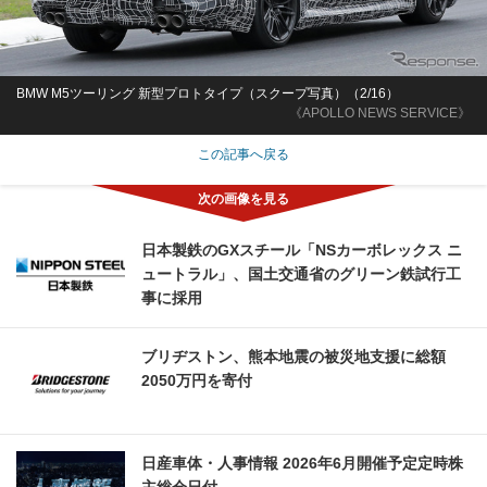
BMW M5ツーリング 新型プロトタイプ（スクープ写真）（2/16）
《APOLLO NEWS SERVICE》
この記事へ戻る
日本製鉄のGXスチール「NSカーボレックス ニ
ュートラル」、国土交通省のグリーン鉄試行工
事に採用
ブリヂストン、熊本地震の被災地支援に総額
2050万円を寄付
日産車体・人事情報 2026年6月開催予定定時株