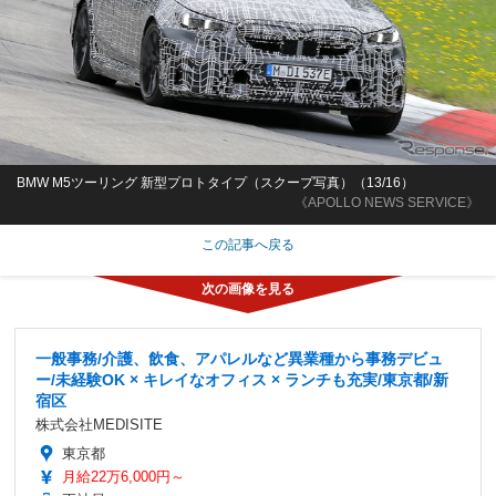
BMW M5ツーリング 新型プロトタイプ（スクープ写真）（13/16）
《APOLLO NEWS SERVICE》
この記事へ戻る
一般事務/介護、飲食、アパレルなど異業種から事務デビュ
ー/未経験OK × キレイなオフィス × ランチも充実/東京都/新
宿区
株式会社MEDISITE
東京都
月給22万6,000円～