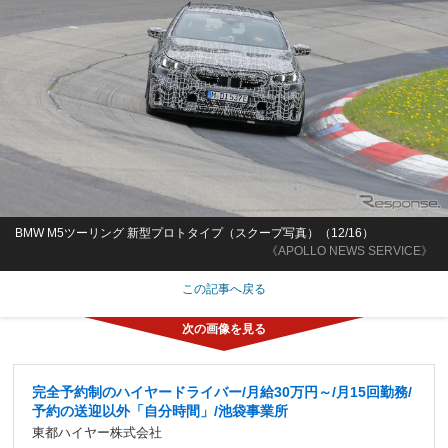
BMW M5ツーリング 新型プロトタイプ（スクープ写真）（12/16）
《APOLLO NEWS SERVICE》
この記事へ戻る
完全予約制のハイヤードライバー/月給30万円～/月15回勤務/
予約の送迎以外「自分時間」/池袋事業所
東都ハイヤー株式会社