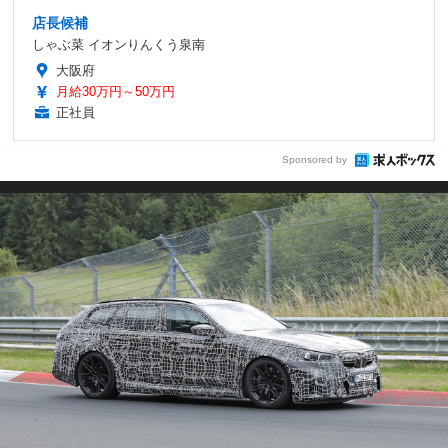
店長候補
しゃぶ菜 イオンりんくう泉南
大阪府
月給30万円～50万円
正社員
Sponsored by