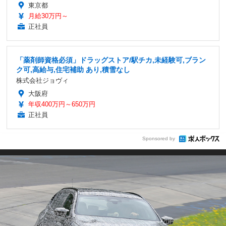
東京都
月給30万円～
正社員
「薬剤師資格必須」ドラッグストア/駅チカ,未経験可,ブラン
ク可,高給与,住宅補助 あり,積雪なし
株式会社ジョヴィ
大阪府
年収400万円～650万円
正社員
Sponsored by