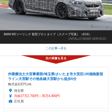
BMW M5ツーリング 新型プロトタイプ（スクープ写真）（6/16）
《APOLLO NEWS SERVICE》
この記事へ戻る
作業療法士大宮事業部/埼玉県/さいたま市大宮区/JR湘南新宿
ライン大宮駅その他各線大宮駅から徒歩5分
株式会社EPLink
埼玉県
月給27万2,700円～35万4,900円
正社員