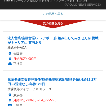
BMW M5ツーリング 新型プロトタイプ（スクープ写真）（15/16）
《APOLLO NEWS SERVICE》
この記事へ戻る
法人営業/企画営業/テレアポ 一歩 踏み出してみませんか 挑戦
がキャリアに 賞与あり
株式会社AOA
大阪府
月給26万4,000円～
正社員
児童発達支援管理責任者/多機能型施設/資格必須/月給32.2万
円～/送迎なし/年休120日
放課後等デイサービス カラーズ
東京都
月給32万2,892円～34万5,956円
正社員