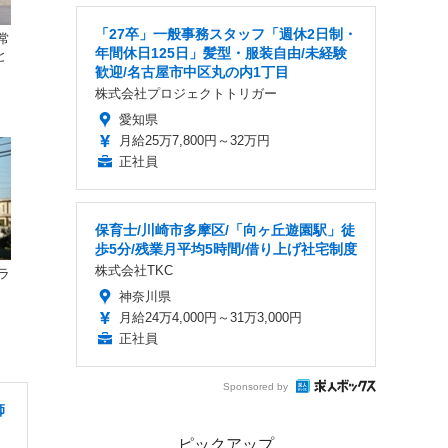
「27卒」一般事務スタッフ「週休2日制・
常
年間休日125日」髪型・服装自由/未経験
と
歓迎/名古屋市中区丸の内1丁目
株式会社プロジェクトトリガー
愛知県
月給25万7,800円～32万円
正社員
保育士/川崎市多摩区/「向ヶ丘遊園駅」徒
歩5分/残業月平均5時間/借り上げ社宅制度
株式会社TKC
ラ
神奈川県
月給24万4,000円～31万3,000円
正社員
Sponsored by
師
ピックアップ