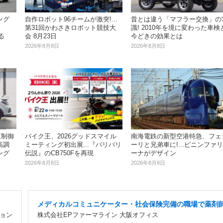
ング
自作ロボット96チームが激突!...
昔とは違う「マフラー交換」の
】
第31回かわさきロボット競技大
識! 2010年を境に変わった車検
る
会 8月23日
今どきの効果とは
2026年8月8日
2026年8月8日
正制御
バイク王、2026グッドスマイル
南海電鉄の新型空港特急、フェ
高調
ミーティング初出展...『バリバリ
ーリと兄弟車に!...ピニンファリ
ング
伝説』のCB750Fを再現
ーナがデザイン
2026年8月8日
2026年8月8日
メディカルコミュニケーター・社会保険完備の職場で薬剤
ション
株式会社EPファーマライン 大阪オフィス