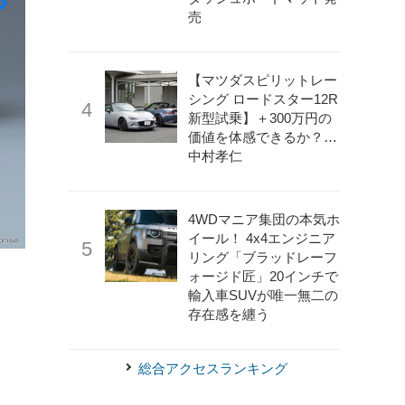
売
【マツダスピリットレー
シング ロードスター12R
新型試乗】＋300万円の
価値を体感できるか？…
中村孝仁
4WDマニア集団の本気ホ
イール！ 4x4エンジニア
リング「ブラッドレーフ
《写真提供 アウディジャパン》
アウディA6・第5世代
ォージド匠」20インチで
輸入車SUVが唯一無二の
存在感を纏う
総合アクセスランキング