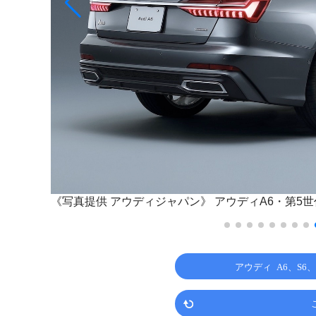
《写真提供 アウディジャパン》
アウディA6・第5世
アウディ A6、S6、