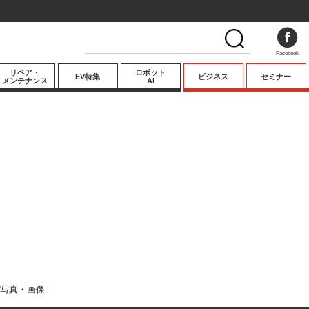
Facebook
リペア・
ロボット
EV特集
ビジネス
セミナー
メンテナンス
AI
プレミアム
業界動向
テクノロジー
キーパーソンイ
ンタビュー
写真・画像