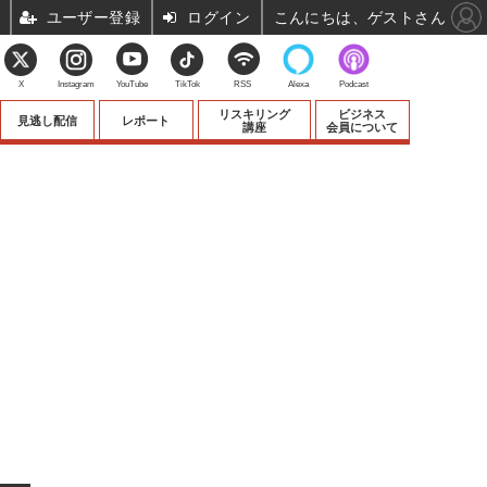
ユーザー登録
ログイン
こんにちは、ゲストさん
X
Instagram
YouTube
TikTok
RSS
Alexa
Podcast
リスキリング
ビジネス
見逃し配信
レポート
講座
会員について