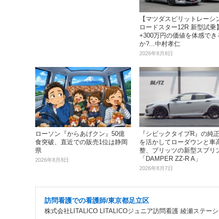
【マツダスピリットレーシ
ロードスター12R 新型試乗
+300万円の価値を体感でき
か?...中村孝仁
2026年8月8日
『シビックタイプR』の純
ローソン『からあげクン』50億
を活かしてローダウンと車
食突破、直近での販売1位は静岡
整、ブリッツの新型スプリ
県
「DAMPER ZZ-R A」
2026年8月8日
2026年8月7日
訪問看護での看護師/東京都足立区
株式会社LITALICO LITALICOジュニア訪問看護 綾瀬ステー