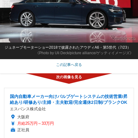
ジュネーブモーターショー2018で披露されたアウディA6・第5世代（7/23）
《Photo by Uli Deck/picture alliance/ゲッティイメージズ》
この記事へ戻る
国内自動車メーカー向けバルブゲートシステムの技術営業/昇
給あり/研修あり/主婦・主夫歓迎/完全週休2日制/ブランクOK
エスバンス株式会社
大阪府
月給25万円～33万円
正社員