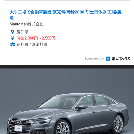
大手工場で自動車製造/寮完備/時給2000円/土日休み/工場/製
造
MantoMan株式会社
愛知県
時給2,000円～2,500円
正社員 / 派遣社員
Sponsored by