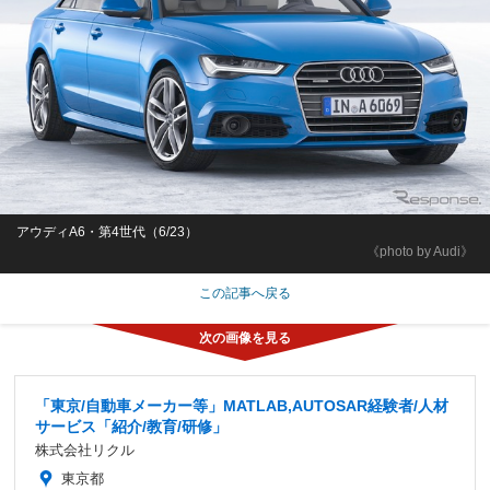
アウディA6・第4世代（6/23）
《photo by Audi》
この記事へ戻る
「東京/自動車メーカー等」MATLAB,AUTOSAR経験者/人材
サービス「紹介/教育/研修」
株式会社リクル
東京都