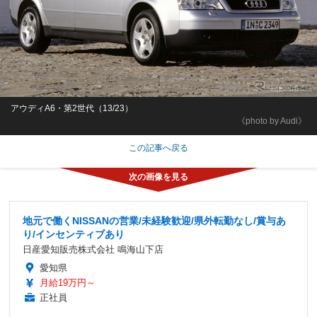
アウディA6・第2世代（13/23）
《photo by Audi》
この記事へ戻る
地元で働くNISSANの営業/未経験歓迎/県外転勤なし/賞与あ
り/インセンティブあり
日産愛知販売株式会社 鳴海山下店
愛知県
月給19万円～
正社員