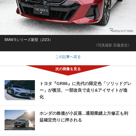
BMW 5シリーズ新型（2/23）
《写真撮影 安藤貴史》
この記事へ戻る
トヨタ『GR86』に先代の限定色「ソリッドグレ
ー」が復活、一部改良で走り&アイサイトが進
化
ホンダの株価が小反落...通期業績上方修正も利
益確定売りに押される