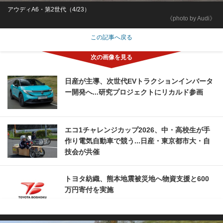
アウディA6・第2世代（4/23）
《photo by Audi》
この記事へ戻る
日産が主導、次世代EVトラクションインバータ
ー開発へ...研究プロジェクトにリカルド参画
エコ1チャレンジカップ2026、中・高校生が手
作り電気自動車で競う...日産・東京都市大・自
技会が共催
トヨタ紡織、熊本地震被災地へ物資支援と600
万円寄付を実施