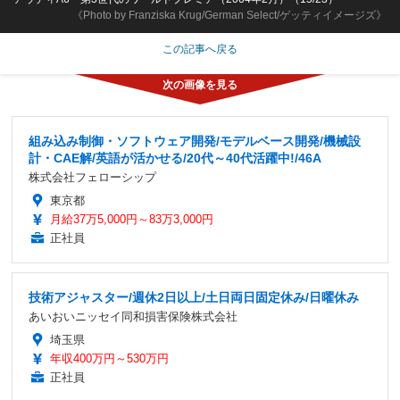
《Photo by Franziska Krug/German Select/ゲッティイメージズ》
この記事へ戻る
組み込み制御・ソフトウェア開発/モデルベース開発/機械設
計・CAE解/英語が活かせる/20代～40代活躍中!/46A
株式会社フェローシップ
東京都
月給37万5,000円～83万3,000円
正社員
技術アジャスター/週休2日以上/土日両日固定休み/日曜休み
あいおいニッセイ同和損害保険株式会社
埼玉県
年収400万円～530万円
正社員