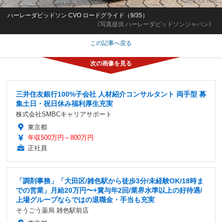
ハーレーダビッドソン CVO ロードグライド（9/35）
《写真提供 ハーレーダビッドソンジャパン》
この記事へ戻る
三井住友銀行100%子会社 人材紹介コンサルタント 両手型 募
集土日・祝日休み福利厚生充実
株式会社SMBCキャリアサポート
東京都
年収500万円～800万円
正社員
「調剤事務」「大田区/雑色駅から徒歩3分/未経験OK/18時ま
での営業」月給20万円〜+賞与年2回/業界水準以上の好待遇/
上場グループならではの退職金・手当も充実
そうごう薬局 雑色駅前店