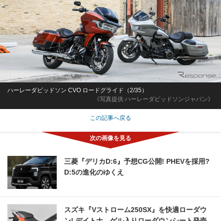
ハーレーダビッドソン CVO ロードグライド（2/35）
《写真提供 ハーレーダビッドソンジャパン》
この記事へ戻る
三菱『デリカD:6』予想CG公開! PHEVを採用?
D:5の進化のゆくえ
スズキ『Vストローム250SX』を快適ローダウ
ン! デイトナ、ゲル入りローダウンシート発売