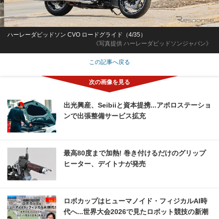
ハーレーダビッドソン CVO ロードグライド（4/35）
《写真提供 ハーレーダビッドソンジャパン》
この記事へ戻る
出光興産、Seibiiと資本提携...アポロステーショ
ンで出張整備サービス拡充
最高80度まで加熱! 巻き付けるだけのグリップ
ヒーター、デイトナが発売
ロボカップはヒューマノイド・フィジカルAI時
代へ...世界大会2026で見たロボット競技の新潮