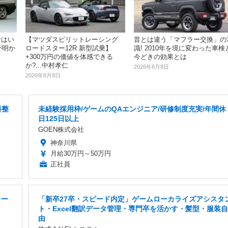
ンはい
【マツダスピリットレーシング
昔とは違う「マフラー交換」の
が明か
ロードスター12R 新型試乗】
識! 2010年を境に変わった車検
+300万円の価値を体感できる
今どきの効果とは
か?...中村孝仁
2026年8月8日
2026年8月8日
料整
未経験採用枠/ゲームのQAエンジニア/研修制度充実/年間休
日125日以上
GOEN株式会社
神奈川県
月給30万円～50万円
正社員
レー
「新卒27卒・スピード内定」ゲームローカライズアシスタ
ト・Excel翻訳データ管理・専門卒を活かす・髪型・服装自
由