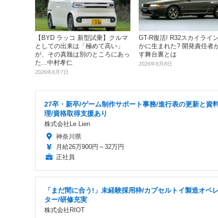
【BYD ラッコ 新型試乗】クルマ
GT-R復活! R32スカイライ
としての出来は「極めて高い」
かに生まれた? 開発責任者
が、その真髄は別のところにあっ
す舞台裏とは
た...中村孝仁
2026年8月8日
2026年8月7日
27卒・新卒/ゲーム制作サポート事務/進行表の更新と資
理/資格取得支援あり
株式会社Le Lien
神奈川県
月給26万900円～32万円
正社員
「まだ間に合う!」未経験採用枠/カプセルトイ製造オペ
ター/研修充実
株式会社RIOT