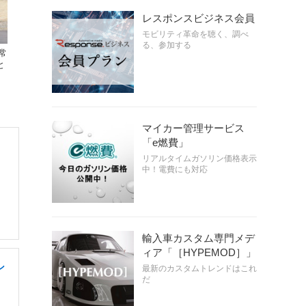
レスポンスビジネス会員
モビリティ革命を聴く、調べ
る、参加する
常
と
マイカー管理サービス
「e燃費」
リアルタイムガソリン価格表示
中！電費にも対応
輸入車カスタム専門メデ
ィア「［HYPEMOD］」
ン
最新のカスタムトレンドはこれ
だ