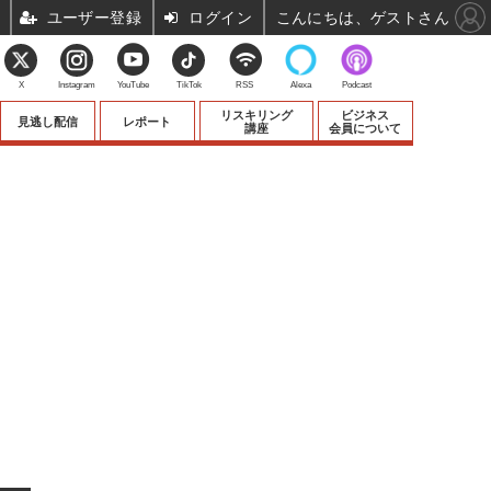
ユーザー登録
ログイン
こんにちは、ゲストさん
X
Instagram
YouTube
TikTok
RSS
Alexa
Podcast
リスキリング
ビジネス
見逃し配信
レポート
講座
会員について