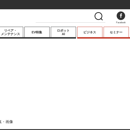
Facebook
リペア・
ロボット
EV特集
ビジネス
セミナー
メンテナンス
AI
プレミアム
業界動向
テクノロジー
キーパーソンイ
ンタビュー
真・画像