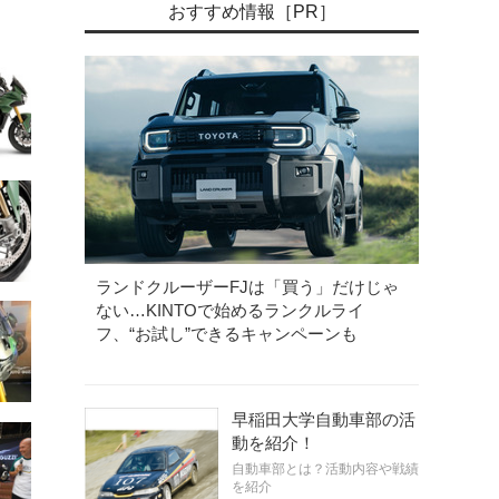
おすすめ情報［PR］
《写真提供 ピアッジオグループジャパン》
モト・グッツィ
ランドクルーザーFJは「買う」だけじゃ
ない…KINTOで始めるランクルライ
フ、“お試し”できるキャンペーンも
早稲田大学自動車部の活
動を紹介！
自動車部とは？活動内容や戦績
を紹介