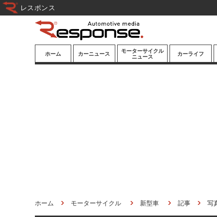
レスポンス
モーターサイクル
ホーム
カーニュース
カーライフ
ニュース
ニューモデル
ニューモデル
カスタマイズ
試乗記
試乗記
カーグッズ
道路交通/社会
カーオーディオ
鉄道
モータースポー
ツ/エンタメ
船舶
航空
宇宙
ホーム
モーターサイクル
新型車
記事
写