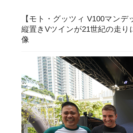
【モト・グッツィ V100マン
縦置きVツインが21世紀の走り
像