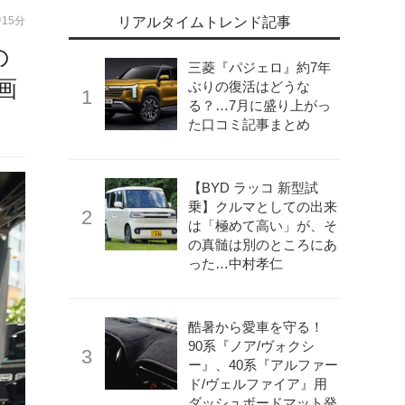
時15分
リアルタイムトレンド記事
の
三菱『パジェロ』約7年
画
ぶりの復活はどうな
る？…7月に盛り上がっ
た口コミ記事まとめ
【BYD ラッコ 新型試
乗】クルマとしての出来
は「極めて高い」が、そ
の真髄は別のところにあ
った…中村孝仁
酷暑から愛車を守る！
90系『ノア/ヴォクシ
ー』、40系『アルファー
ド/ヴェルファイア』用
ダッシュボードマット発