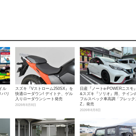
イル
日産『ノートe-POWERニスモ
スズキ『Vストローム250SX』を
リバリ
&スズキ『ソリオ』用、テイン
快適ローダウン! デイトナ、ゲル
フルスペック車高調「フレック
入りローダウンシート発売
Z」発売
2026年8月8日
2026年8月8日