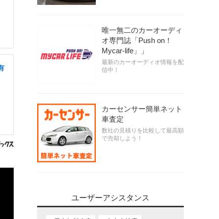
唯一無二のカーオーディ
オ専門誌「Push on！
Mycar-life」」
最新のカーオーディオ情報を配
有
信中！
カーセンサー簡単ネット
車査定
数社の見積りを比較して最高額
で売却しよう！
ユーザーアシスタンス