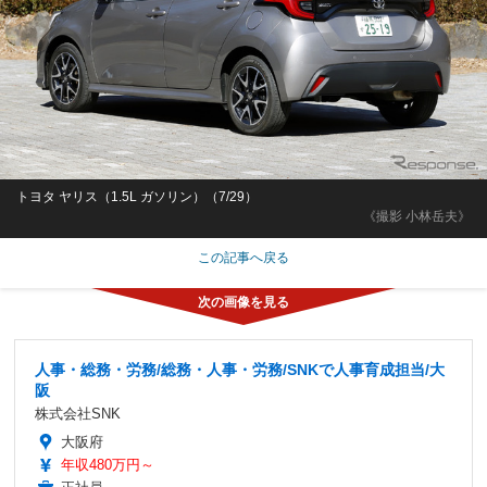
トヨタ ヤリス（1.5L ガソリン）（7/29）
《撮影 小林岳夫》
この記事へ戻る
人事・総務・労務/総務・人事・労務/SNKで人事育成担当/大
阪
株式会社SNK
大阪府
年収480万円～