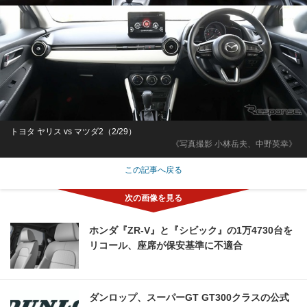
トヨタ ヤリス vs マツダ2（2/29）
《写真撮影 小林岳夫、中野英幸》
この記事へ戻る
ホンダ『ZR-V』と『シビック』の1万4730台を
リコール、座席が保安基準に不適合
ダンロップ、スーパーGT GT300クラスの公式