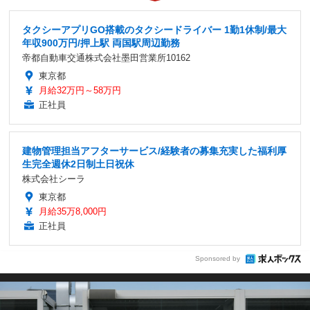
タクシーアプリGO搭載のタクシードライバー 1勤1休制/最大
年収900万円/押上駅 両国駅周辺勤務
帝都自動車交通株式会社墨田営業所10162
東京都
月給32万円～58万円
正社員
建物管理担当アフターサービス/経験者の募集充実した福利厚
生完全週休2日制土日祝休
株式会社シーラ
東京都
月給35万8,000円
正社員
Sponsored by