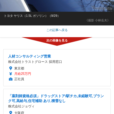
トヨタ ヤリス（1.5L ガソリン）（9/29）
《撮影 小林岳夫》
この記事へ戻る
人材コンサルティング営業
株式会社トラストグロース 採用窓口
東京都
月給25万円
正社員
「薬剤師資格必須」ドラッグストア/駅チカ,未経験可,ブラン
ク可,高給与,住宅補助 あり,積雪なし
株式会社ジョヴィ
大阪府