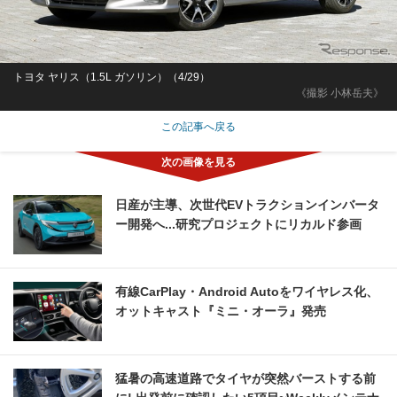
トヨタ ヤリス（1.5L ガソリン）（4/29）
《撮影 小林岳夫》
この記事へ戻る
日産が主導、次世代EVトラクションインバータ
ー開発へ...研究プロジェクトにリカルド参画
有線CarPlay・Android Autoをワイヤレス化、
オットキャスト『ミニ・オーラ』発売
猛暑の高速道路でタイヤが突然バーストする前