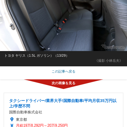
トヨタ ヤリス（1.5L ガソリン）（13/29）
《撮影 小林岳夫》
この記事へ戻る
タクシードライバー/業界大手!国際自動車/平均月収35万円以
上/学歴不問
国際自動車株式会社
東京都
月給19万8,292円～20万9,250円