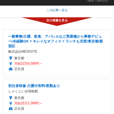
《撮影 小林岳夫》
この記事へ戻る
一般事務/介護、飲食、アパレルなど異業種から事務デビュ
ー/未経験OK × キレイなオフィス × ランチも充実/東京都/新
宿区
株式会社MEDISITE
東京都
月給22万6,000円～
正社員
初任者研修 介護付有料/夜勤あり
しゃくじい台翔裕館
東京都
月給25万1,000円～
正社員