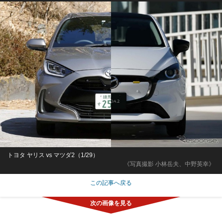
トヨタ ヤリス vs マツダ2（1/29）
《写真撮影 小林岳夫、中野英幸》
この記事へ戻る