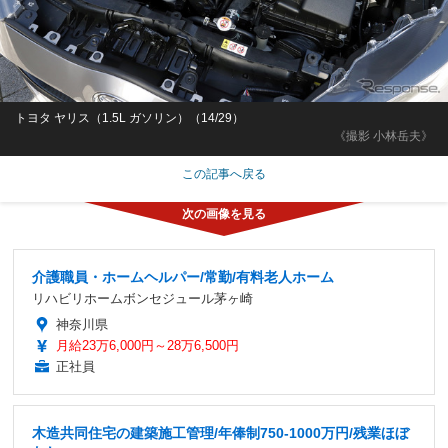
トヨタ ヤリス（1.5L ガソリン）（14/29）
《撮影 小林岳夫》
この記事へ戻る
介護職員・ホームヘルパー/常勤/有料老人ホーム
リハビリホームボンセジュール茅ヶ崎
神奈川県
月給23万6,000円～28万6,500円
正社員
木造共同住宅の建築施工管理/年俸制750-1000万円/残業ほぼ