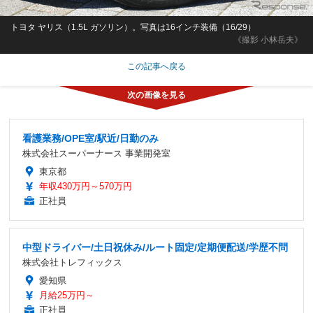
トヨタ ヤリス（1.5L ガソリン）。写真は16インチ装備（16/29）
《撮影 小林岳夫》
この記事へ戻る
看護業務/OPE室/駅近/日勤のみ
株式会社スーパーナース 事業開発室
東京都
年収430万円～570万円
正社員
中型ドライバー/土日祝休み/ルート固定/定期便配送/学歴不問
株式会社トレフィックス
愛知県
月給25万円～
正社員