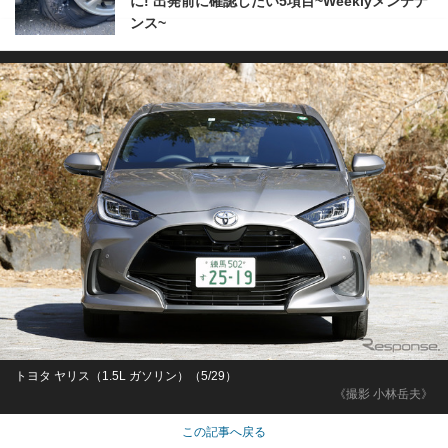
に! 出発前に確認したい5項目~Weeklyメンテナ
ンス~
トヨタ ヤリス（1.5L ガソリン）（5/29）
《撮影 小林岳夫》
この記事へ戻る