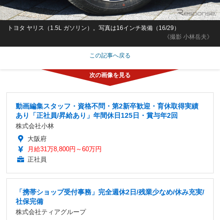
トヨタ ヤリス（1.5L ガソリン）。写真は16インチ装備（16/29）
《撮影 小林岳夫》
この記事へ戻る
動画編集スタッフ・資格不問・第2新卒歓迎・育休取得実績
あり「正社員/昇給あり」年間休日125日・賞与年2回
株式会社小林
大阪府
月給31万8,800円～60万円
正社員
「携帯ショップ受付事務」完全週休2日/残業少なめ/休み充実/
社保完備
株式会社ティアグループ