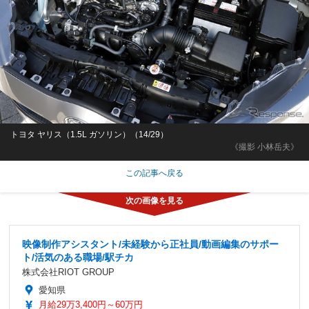
トヨタ ヤリス（1.5L ガソリン）（14/29）
《撮影 小林岳夫》
この記事へ戻る
映像制作アシスタント/未経験から正社員/動画編集のサポー
ト/活気のある職場/駅チカ
株式会社RIOT GROUP
愛知県
月給29万3,400円～60万円