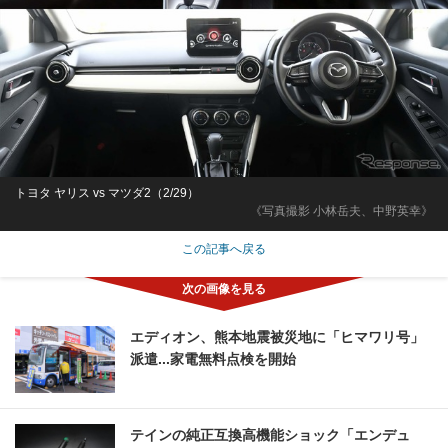
トヨタ ヤリス vs マツダ2（2/29）
《写真撮影 小林岳夫、中野英幸》
この記事へ戻る
エディオン、熊本地震被災地に「ヒマワリ号」
派遣...家電無料点検を開始
テインの純正互換高機能ショック「エンデュ