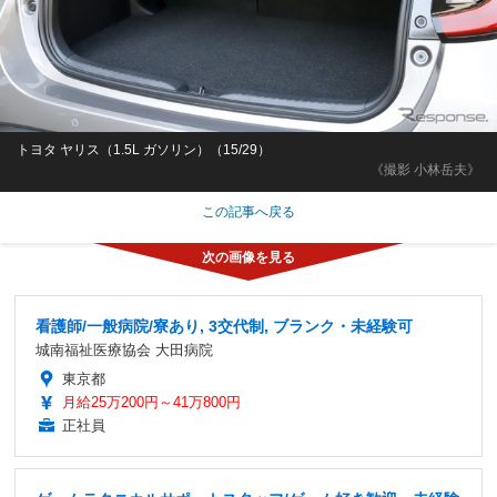
トヨタ ヤリス（1.5L ガソリン）（15/29）
《撮影 小林岳夫》
この記事へ戻る
看護師/一般病院/寮あり, 3交代制, ブランク・未経験可
城南福祉医療協会 大田病院
東京都
月給25万200円～41万800円
正社員