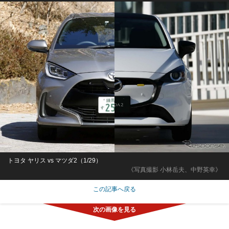
トヨタ ヤリス vs マツダ2（1/29）
《写真撮影 小林岳夫、中野英幸》
この記事へ戻る