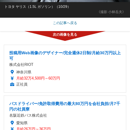
トヨタ ヤリス（1.5L ガソリン）（10/29）
《撮影 小林岳夫》
この記事へ戻る
投稿用Web画像のデザイナー/完全週休2日制/月給30万円以上
可
株式会社RIOT
神奈川県
月給32万4,500円～60万円
正社員
バスドライバー/免許取得費用の最大80万円を会社負担/月7千
円の社員寮
名阪近鉄バス株式会社
愛知県
月給26万円～36万円