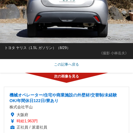
トヨタ ヤリス（1.5L ガソリン）（8/29）
《撮影 小林岳夫》
この記事へ戻る
機械オペレーター/住宅や商業施設の外壁材/交替制/未経験
OK/年間休日122日/寮あり
株式会社平山
大阪府
時給1,963円
正社員 / 派遣社員