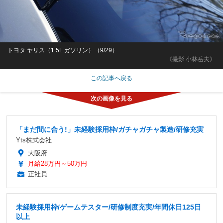
トヨタ ヤリス（1.5L ガソリン）（9/29）
《撮影 小林岳夫》
この記事へ戻る
「まだ間に合う!」未経験採用枠/ガチャガチャ製造/研修充実
Yts株式会社
大阪府
月給28万円～50万円
正社員
未経験採用枠/ゲームテスター/研修制度充実/年間休日125日
以上