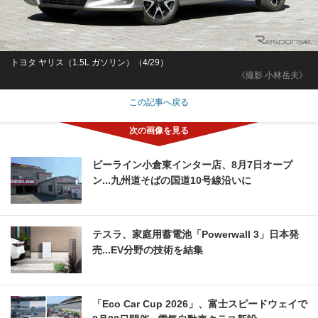
トヨタ ヤリス（1.5L ガソリン）（4/29）
《撮影 小林岳夫》
この記事へ戻る
ビーライン小倉東インター店、8月7日オープ
ン...九州道そばの国道10号線沿いに
テスラ、家庭用蓄電池「Powerwall 3」日本発
売...EV分野の技術を結集
「Eco Car Cup 2026」、富士スピードウェイで