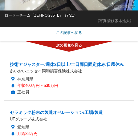
ローラーチーム「ZEFIRO 285TL」（7/21）
《写真撮影 家本浩太》
この記事へ戻る
技術アジャスター/週休2日以上/土日両日固定休み/日曜休み
あいおいニッセイ同和損害保険株式会社
神奈川県
年収400万円～530万円
正社員
セラミック粉末の製造オペレーション/工場/製造
UTグループ株式会社
愛知県
月給23万円