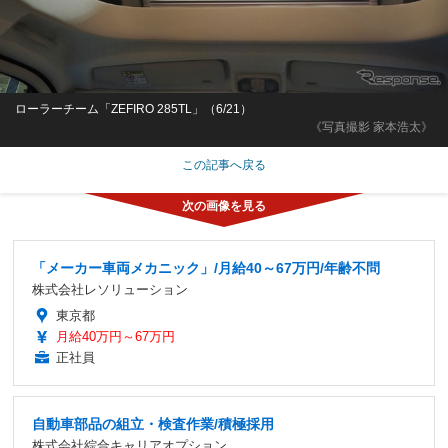
ローラーチーム「ZEFIRO 285TL」（6/21）
《写真撮影 家本浩太》
この記事へ戻る
「メーカー車両メカニック」/月給40～67万円/年齢不問
株式会社レソリューション
東京都
月給40万円～67万円
正社員
自動車部品の組立・検査作業/積極採用
株式会社綜合キャリアオプション