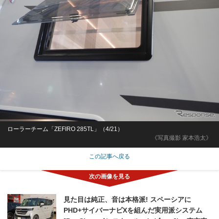
ローラーチーム「ZEFIRO 285TL」（4/21）
《写真撮影 家本浩太》
この記事へ戻る
見た目は純正、音は本格派! スペーシアに
PHD+サイバーナビXを組んだ実用派システム