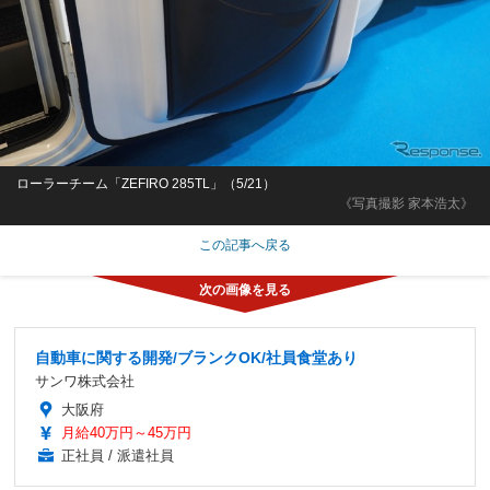
ローラーチーム「ZEFIRO 285TL」（5/21）
《写真撮影 家本浩太》
この記事へ戻る
自動車に関する開発/ブランクOK/社員食堂あり
サンワ株式会社
大阪府
月給40万円～45万円
正社員 / 派遣社員