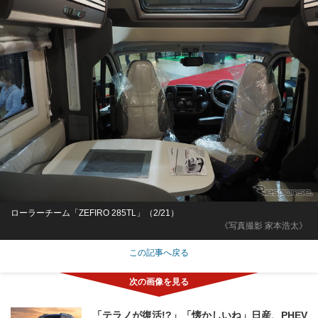
ローラーチーム「ZEFIRO 285TL」（2/21）
《写真撮影 家本浩太》
この記事へ戻る
「テラノが復活!?」「懐かしいね」日産、PHEV