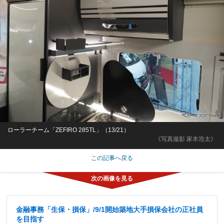
ローラーチーム「ZEFIRO 285TL」（13/21）
《写真撮影 家本浩太》
この記事へ戻る
金融事務「生保・損保」/9/1開始築地大手損保会社の正社員
を目指す