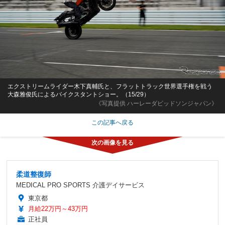
エクストリームライダー木下真輔氏と、フラットトラック世界選手権を戦う
大森雅俊氏によるバイクスタントショー。（15/29）
《写真提供 ハーレーダビッドソンジャパン》
この記事へ戻る
柔道整復師
MEDICAL PRO SPORTS 介護デイサービス
東京都
月給22万円～43万円
正社員