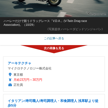
ハーレーだけで競うドラッグレース「V.D.A.」(V-Twin Drag race
Association)。（10/29）
《写真提供 ハーレーダビッドソンジャパン》
この記事へ戻る
アーキテクチャ
マイクロテクノロジー株式会社
東京都
月給23万円～30万円
正社員
イタリアン/寿司職人/寿司調理人・和食調理人 浅草駅より徒
歩5分