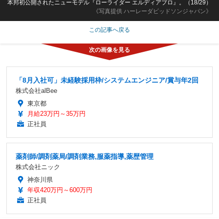
本邦初公開されたニューモデル『ローライダー エルディアブロ』。（18/29）
《写真提供 ハーレーダビッドソンジャパン》
この記事へ戻る
「8月入社可」未経験採用枠/システムエンジニア/賞与年2回
株式会社alBee
東京都
月給23万円～35万円
正社員
薬剤師/調剤薬局/調剤業務,服薬指導,薬歴管理
株式会社ニック
神奈川県
年収420万円～600万円
正社員