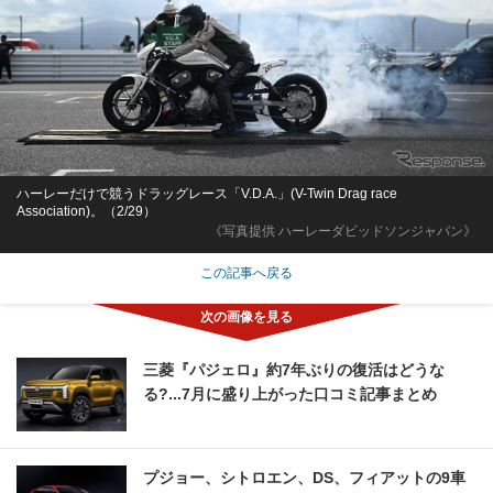
ハーレーだけで競うドラッグレース「V.D.A.」(V-Twin Drag race
Association)。（2/29）
《写真提供 ハーレーダビッドソンジャパン》
この記事へ戻る
三菱『パジェロ』約7年ぶりの復活はどうな
る?...7月に盛り上がった口コミ記事まとめ
プジョー、シトロエン、DS、フィアットの9車