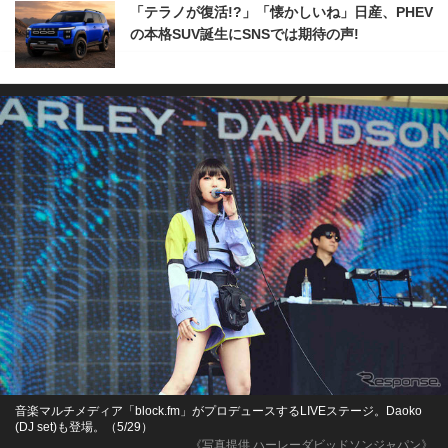
「テラノが復活!?」「懐かしいね」日産、PHEV
の本格SUV誕生にSNSでは期待の声!
音楽マルチメディア「block.fm」がプロデュースするLIVEステージ。Daoko
(DJ set)も登場。（5/29）
《写真提供 ハーレーダビッドソンジャパン》