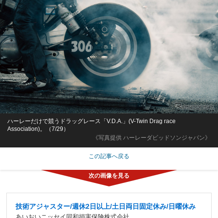
ハーレーだけで競うドラッグレース「V.D.A.」(V-Twin Drag race
Association)。（7/29）
《写真提供 ハーレーダビッドソンジャパン》
この記事へ戻る
技術アジャスター/週休2日以上/土日両日固定休み/日曜休み
あいおいニッセイ同和損害保険株式会社