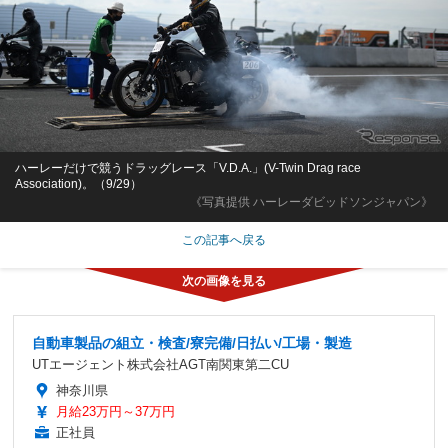
ハーレーだけで競うドラッグレース「V.D.A.」(V-Twin Drag race
Association)。（9/29）
《写真提供 ハーレーダビッドソンジャパン》
この記事へ戻る
自動車製品の組立・検査/寮完備/日払い/工場・製造
UTエージェント株式会社AGT南関東第二CU
神奈川県
月給23万円～37万円
正社員