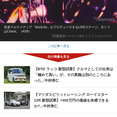
音楽マルチメディア「block.fm」がプロデュースするLIVEステージ。大トリ
はChara。（4/29）
《写真提供 ハーレーダビッドソンジャパン》
この記事へ戻る
【BYD ラッコ 新型試乗】クルマとしての出来は
「極めて高い」が、その真髄は別のところにあ
った...中村孝仁
【マツダスピリットレーシング ロードスター
12R 新型試乗】+300万円の価値を体感できる
か?...中村孝仁