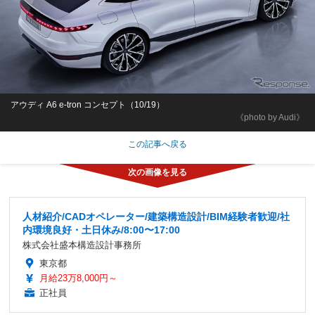
アウディ A6 e-tron コンセプト（10/19）
《photo by Audi》
この記事へ戻る
人材紹介/CADオペレーター/建築構造設計/BIM経験者歓迎/社
内環境良好・土日休み/8:00〜17:00
株式会社盛本構造設計事務所
東京都
月給23万8,000円～
正社員