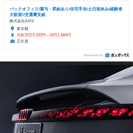
バックオフィス/賞与・昇給あり/住宅手当/土日祝休み/経験者
大歓迎!/交通費支給
株式会社AXIS
東京都
月給33万3,333円～54万1,666円
正社員
Sponsored by