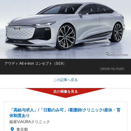
アウディ A6 e-tron コンセプト（5/19）
《photo by Audi》
この記事へ戻る
「高給与求人」/「日勤のみ可」/看護師/クリニック/産休・育
休制度あり
銀座ViAURAクリニック
東京都