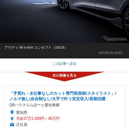
アウディ A6 e-tron コンセプト（16/19）
《photo by Audi》
この記事へ戻る
「手荒れ・水仕事なしのカット専門美容師/スタイリスト」/
ノルマ無し/歩合制なし/大手で叶う安定収入/長期活躍
QBハウスららぽーと愛知東郷
愛知県
月給27万1,000円～45万円
正社員