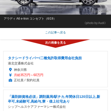
アウディ A6 e-tron コンセプト（6/19）
《photo by Audi》
この記事へ戻る
タクシードライバー/二種免許取得費用会社負担
港北交通株式会社
神奈川県
月給35万円～60万円
正社員 / 契約社員
「薬剤師資格必須」調剤薬局/駅チカ,年間休日120日以上,新
卒可,未経験可,高給与,寮・借上社宅あり
シップヘルスケアファーマシー株式会社