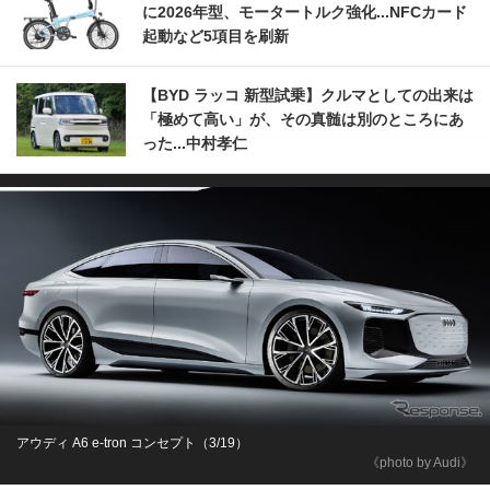
に2026年型、モータートルク強化...NFCカード
起動など5項目を刷新
【BYD ラッコ 新型試乗】クルマとしての出来は
「極めて高い」が、その真髄は別のところにあ
った...中村孝仁
アウディ A6 e-tron コンセプト（3/19）
《photo by Audi》