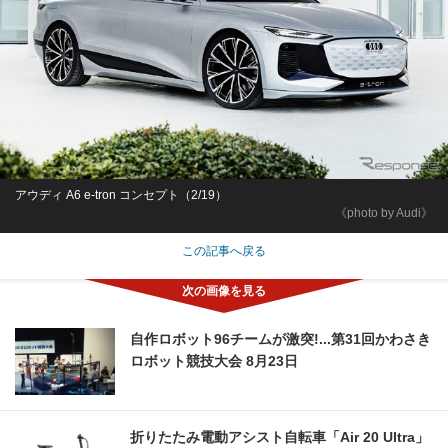
アウディ A6 e-tron コンセプト（2/19）
《photo by Audi》
この記事へ戻る
自作ロボット96チームが激突!...第31回かわさき
ロボット競技大会 8月23日
折りたたみ電動アシスト自転車「Air 20 Ultra」