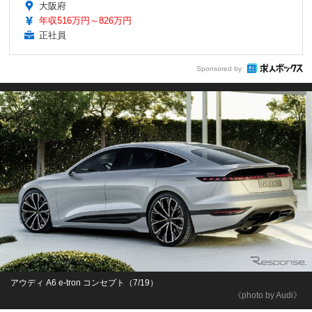
大阪府
年収516万円～826万円
正社員
Sponsored by
アウディ A6 e-tron コンセプト（7/19）
《photo by Audi》