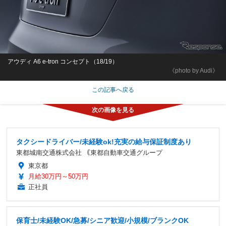
アウディ A6 e-tron コンセプト（18/19）
《photo by Audi》
この記事へ戻る
タクシードライバー/未経験ok!充実の給与保証制度あり
東都城南交通株式会社 ｟東都自動車交通グループ
東京都
月給30万円～50万円
正社員
保育士/未経験OK/急募/シニア歓迎/小規模/ブランクOK