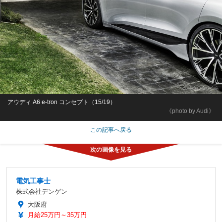
アウディ A6 e-tron コンセプト（15/19）
《photo by Audi》
この記事へ戻る
電気工事士
株式会社デンゲン
大阪府
月給25万円～35万円