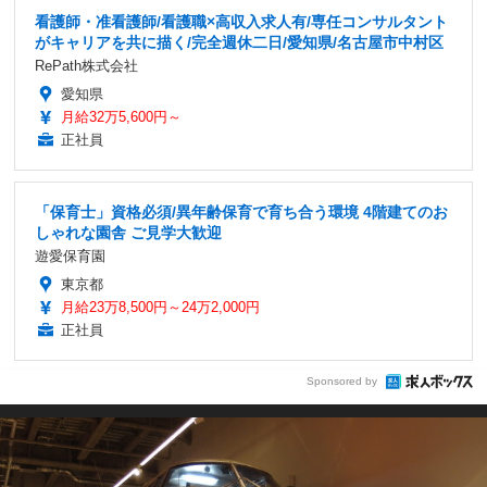
看護師・准看護師/看護職×高収入求人有/専任コンサルタント
がキャリアを共に描く/完全週休二日/愛知県/名古屋市中村区
RePath株式会社
愛知県
月給32万5,600円～
正社員
「保育士」資格必須/異年齢保育で育ち合う環境 4階建てのお
しゃれな園舎 ご見学大歓迎
遊愛保育園
東京都
月給23万8,500円～24万2,000円
正社員
Sponsored by