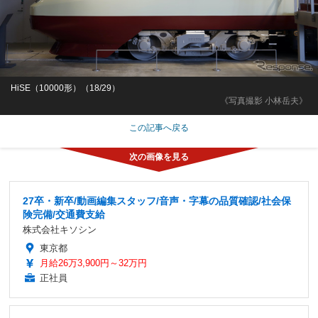
HiSE（10000形）（18/29）
《写真撮影 小林岳夫》
この記事へ戻る
27卒・新卒/動画編集スタッフ/音声・字幕の品質確認/社会保
険完備/交通費支給
株式会社キソシン
東京都
月給26万3,900円～32万円
正社員