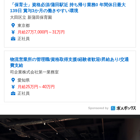
「保育士」資格必須/蒲田駅近 持ち帰り業務0 年間休日最大
139日 賞与3か月の働きやすい環境
大田区立 新蒲田保育園
東京都
月給27万7,000円～31万円
正社員
物流営業所の管理職/資格取得支援/経験者歓迎/昇給あり/交通
費支給
司企業株式会社第一業務室
愛知県
月給25万円～40万円
正社員
Sponsored by