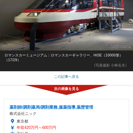
ロマンスカーミュージアム：ロマンスカーギャラリー、HiSE（10000形）
（17/29）
《写真撮影 小林岳夫》
この記事へ戻る
薬剤師/調剤薬局/調剤業務,服薬指導,薬歴管理
株式会社ニック
東京都
年収420万円～600万円