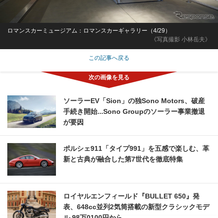
ロマンスカーミュージアム：ロマンスカーギャラリー（4/29）
《写真撮影 小林岳夫》
この記事へ戻る
ソーラーEV「Sion」の独Sono Motors、破産
手続き開始...Sono Groupのソーラー事業撤退
が要因
ポルシェ911「タイプ991」を五感で楽しむ、革
新と古典が融合した第7世代を徹底特集
ロイヤルエンフィールド『BULLET 650』発
表、648cc並列2気筒搭載の新型クラシックモデ
ル 98万0100円から