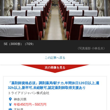
SE（3000形）（7/29）
《写真撮影 小林岳夫》
この記事へ戻る
「薬剤師資格必須」調剤薬局/駅チカ,年間休日120日以上,週
32h以上,新卒可,未経験可,認定薬剤師取得支援あり
トライアドジャパン株式会社
神奈川県
年収450万円～550万円
正社員