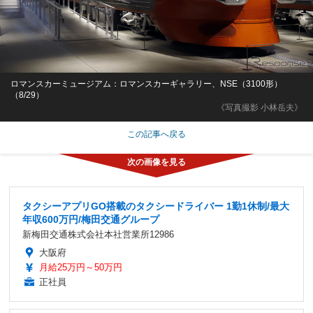
ロマンスカーミュージアム：ロマンスカーギャラリー、NSE（3100形）
（8/29）
《写真撮影 小林岳夫》
この記事へ戻る
タクシーアプリGO搭載のタクシードライバー 1勤1休制/最大
年収600万円/梅田交通グループ
新梅田交通株式会社本社営業所12986
大阪府
月給25万円～50万円
正社員