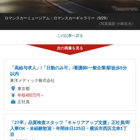
ロマンスカーミュージアム：ロマンスカーギャラリー（9/29）
《写真撮影 小林岳夫》
この記事へ戻る
「高給与求人」/「日勤のみ可」/看護師/一般企業/駅徒歩5分
以内
東洋メディック株式会社
東京都
年収400万円～
正社員
「27卒」品質検査スタッフ「キャリアアップ支援」正社員/即
入寮OK・未経験歓迎・年間休日125日・横浜市西区北幸1丁
目