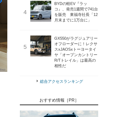
BYDの軽EV『ラッ
コ』、発売1週間で741台
を販売 東福寺社長「12
月末までに1万台に」
GX550がラグジュアリー
オフローダーに！レクサ
スxJAOSxトーヨータイ
ヤ「オープンカントリー
R/Tトレイル」は最高の
相性だ
《写真撮影 小林岳夫》
RSE（20000形）
総合アクセスランキング
おすすめ情報［PR］