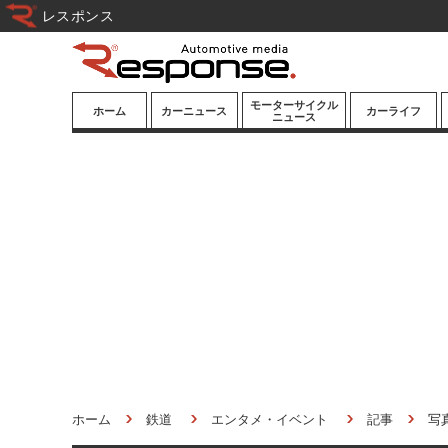
レスポンス
モーターサイクル
ホーム
カーニュース
カーライフ
ニュース
ニューモデル
ニューモデル
カスタマイズ
試乗記
試乗記
カーグッズ
道路交通/社会
カーオーディオ
鉄道
モータースポー
ツ/エンタメ
船舶
航空
宇宙
ホーム
鉄道
エンタメ・イベント
記事
写