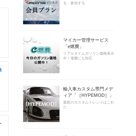
る、参加する
マイカー管理サービス
「e燃費」
リアルタイムガソリン価格表示
中！電費にも対応
動
輸入車カスタム専門メデ
ィア「［HYPEMOD］」
最新のカスタムトレンドはこれ
だ
ー