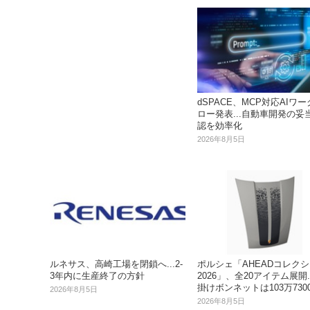
dSPACE、MCP対応AIワ
ロー発表...自動車開発の妥
認を効率化
2026年8月5日
ルネサス、高崎工場を閉鎖へ...2‐
ポルシェ「AHEADコレク
3年内に生産終了の方針
2026」、全20アイテム展開.
掛けボンネットは103万730
2026年8月5日
2026年8月5日