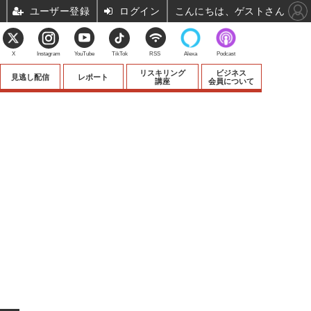
ユーザー登録
ログイン
こんにちは、ゲストさん
X
Instagram
YouTube
TikTok
RSS
Alexa
Podcast
リスキリング
ビジネス
見逃し配信
レポート
講座
会員について