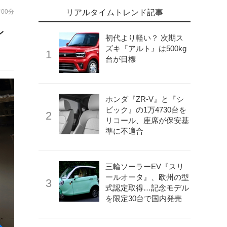
時00分
リアルタイムトレンド記事
レ
初代より軽い？ 次期ス
ズキ『アルト』は500kg
台が目標
ホンダ『ZR-V』と『シ
ビック』の1万4730台を
リコール、座席が保安基
準に不適合
三輪ソーラーEV『スリ
ールオータ』、欧州の型
式認定取得…記念モデル
を限定30台で国内発売