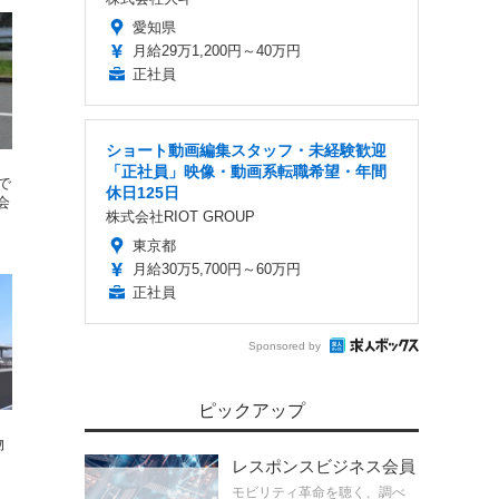
愛知県
月給29万1,200円～40万円
正社員
ショート動画編集スタッフ・未経験歓迎
「正社員」映像・動画系転職希望・年間
で
休日125日
会
株式会社RIOT GROUP
東京都
月給30万5,700円～60万円
正社員
Sponsored by
ピックアップ
、
物
レスポンスビジネス会員
モビリティ革命を聴く、調べ