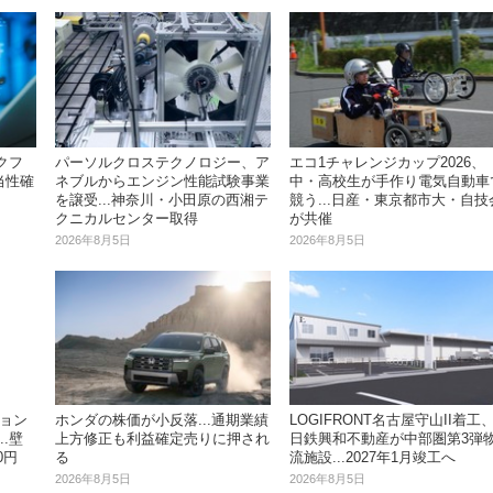
ークフ
パーソルクロステクノロジー、ア
エコ1チャレンジカップ2026、
当性確
ネブルからエンジン性能試験事業
中・高校生が手作り電気自動車
を譲受...神奈川・小田原の西湘テ
競う...日産・東京都市大・自技
クニカルセンター取得
が共催
2026年8月5日
2026年8月5日
ション
ホンダの株価が小反落...通期業績
LOGIFRONT名古屋守山II着工
..壁
上方修正も利益確定売りに押され
日鉄興和不動産が中部圏第3弾
0円
る
流施設...2027年1月竣工へ
2026年8月5日
2026年8月5日