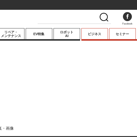
Facebook
リペア・
ロボット
EV特集
ビジネス
セミナー
メンテナンス
AI
プレミアム
業界動向
テクノロジー
キーパーソンイ
ンタビュー
真・画像