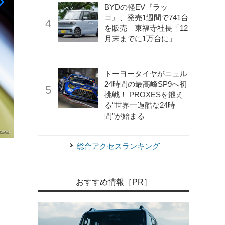
BYDの軽EV『ラッ
コ』、発売1週間で741台
を販売 東福寺社長「12
月末までに1万台に」
トーヨータイヤがニュル
24時間の最高峰SP9へ初
挑戦！ PROXESを鍛え
る“世界一過酷な24時
間”が始まる
《写真提供 日産自動車》
日産フェアレディZプロトタイプ
総合アクセスランキング
おすすめ情報［PR］