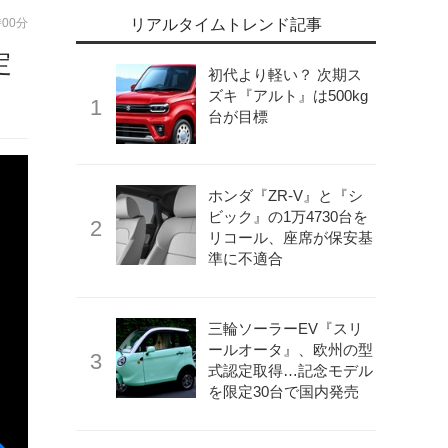
時00分
リアルタイムトレンド記事
定
初代より軽い？ 次期ス
ズキ『アルト』は500kg
台が目標
ホンダ『ZR-V』と『シ
ビック』の1万4730台を
リコール、座席が保安基
準に不適合
三輪ソーラーEV『スリ
ールオータ』、欧州の型
式認定取得…記念モデル
を限定30台で国内発売