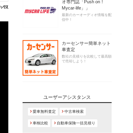
オ専門誌「Push on！
Mycar-life」」
最新のカーオーディオ情報を配
信中！
カーセンサー簡単ネット
車査定
数社の見積りを比較して最高額
で売却しよう！
ユーザーアシスタンス
愛車無料査定
中古車検索
車検比較
自動車保険一括見積り