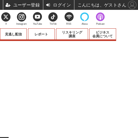
ユーザー登録
ログイン
こんにちは、ゲストさん
X
Instagram
YouTube
TikTok
RSS
Alexa
Podcast
リスキリング
ビジネス
見逃し配信
レポート
講座
会員について