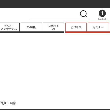
Facebook
リペア・
ロボット
EV特集
ビジネス
セミナー
メンテナンス
AI
プレミアム
業界動向
テクノロジー
キーパーソンイ
ンタビュー
写真・画像