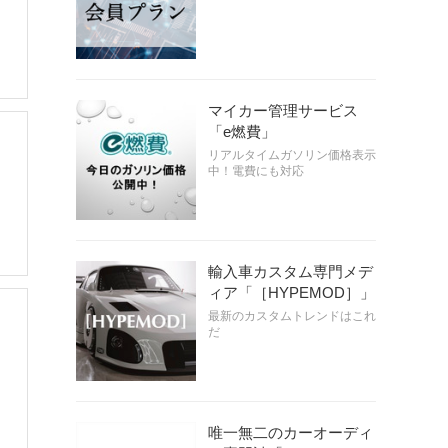
マイカー管理サービス
「e燃費」
・
リアルタイムガソリン価格表示
中！電費にも対応
輸入車カスタム専門メデ
ィア「［HYPEMOD］」
最新のカスタムトレンドはこれ
だ
唯一無二のカーオーディ