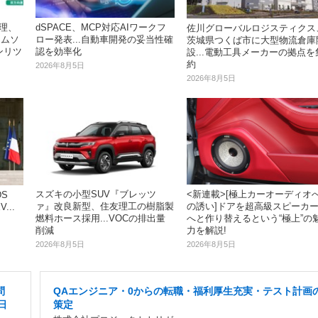
理、
dSPACE、MCP対応AIワークフ
佐川グローバルロジスティクス
ームソ
ロー発表...自動車開発の妥当性確
茨城県つくば市に大型物流倉庫
ンリツ
認を効率化
設...電動工具メーカーの拠点を
約
2026年8月5日
2026年8月5日
スズキの小型SUV『ブレッツ
<新連載>[極上カーオーディオ
S
ァ』改良新型、住友理工の樹脂製
の誘い]ドアを超高級スピーカ
...
燃料ホース採用...VOCの排出量
へと作り替えるという“極上”の
削減
力を解説!
2026年8月5日
2026年8月5日
問
QAエンジニア・0からの転職・福利厚生充実・テスト計画
日
策定