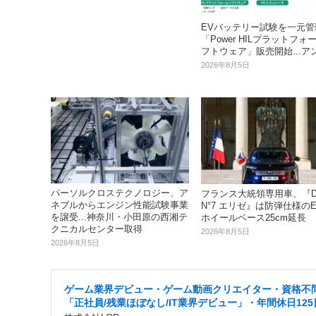
EVバッテリー試験を一元管
「Power HILプラットフォ
フトウェア」販売開始...ア
2026年8月5日
パーソルクロステクノロジー、ア
フランス大統領専用車、『D
ネブルからエンジン性能試験事業
N°7 エリゼ』は防弾仕様のEV
を譲受...神奈川・小田原の西湘テ
ホイールベース25cm延長
クニカルセンター取得
2026年8月5日
2026年8月5日
ゲーム業界デビュー・ゲーム動画クリエイター・資格不
「正社員/残業ほぼなし/IT業界デビュー」・年間休日125