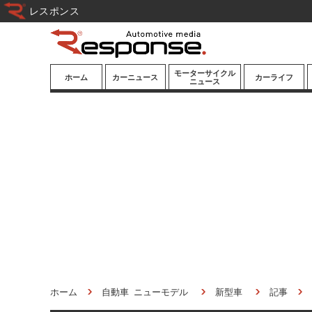
レスポンス
モーターサイクル
ホーム
カーニュース
カーライフ
ニュース
ニューモデル
ニューモデル
カスタマイズ
試乗記
試乗記
カーグッズ
道路交通/社会
カーオーディオ
鉄道
モータースポー
ツ/エンタメ
船舶
航空
宇宙
ホーム
自動車 ニューモデル
新型車
記事