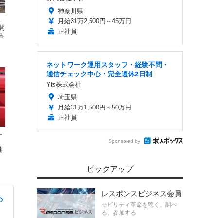
神奈川県
、
月給31万2,500円～45万円
開
正社員
集
ネットワーク運用スタッフ・経験不問・
通信チェック中心・完全週休2日制
Yts株式会社
埼玉県
月給31万1,500円～50万円
正社員
へ
ー
Sponsored by
魅
ピックアップ
レスポンスビジネス会員
の
モビリティ革命を聴く、調べ
る、参加する