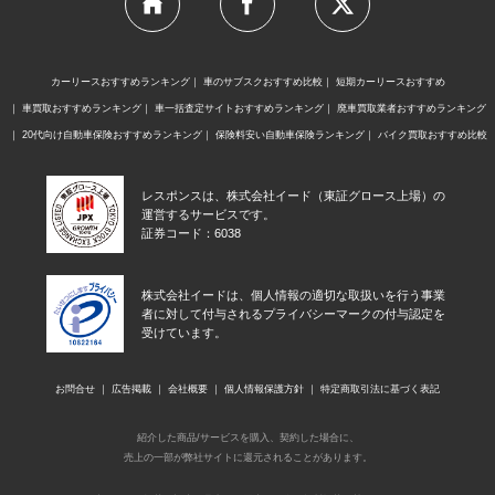
カーリースおすすめランキング
車のサブスクおすすめ比較
短期カーリースおすすめ
車買取おすすめランキング
車一括査定サイトおすすめランキング
廃車買取業者おすすめランキング
20代向け自動車保険おすすめランキング
保険料安い自動車保険ランキング
バイク買取おすすめ比較
レスポンスは、株式会社イード（東証グロース上場）の
運営するサービスです。
証券コード：6038
株式会社イードは、個人情報の適切な取扱いを行う事業
者に対して付与されるプライバシーマークの付与認定を
受けています。
お問合せ
広告掲載
会社概要
個人情報保護方針
特定商取引法に基づく表記
紹介した商品/サービスを購入、契約した場合に、
売上の一部が弊社サイトに還元されることがあります。