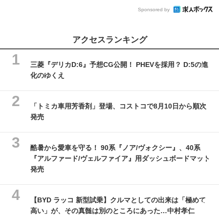
Sponsored by
アクセスランキング
三菱『デリカD:6』予想CG公開！ PHEVを採用？ D:5の進
化のゆくえ
「トミカ車用芳香剤」登場、コストコで8月10日から順次
発売
酷暑から愛車を守る！ 90系『ノア/ヴォクシー』、40系
『アルファード/ヴェルファイア』用ダッシュボードマット
発売
【BYD ラッコ 新型試乗】クルマとしての出来は「極めて
高い」が、その真髄は別のところにあった…中村孝仁