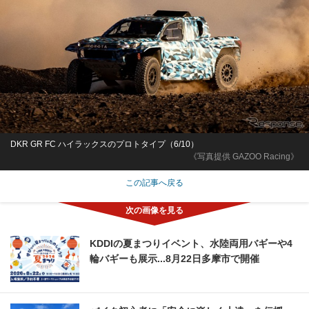
DKR GR FC ハイラックスのプロトタイプ（6/10）
《写真提供 GAZOO Racing》
この記事へ戻る
KDDIの夏まつりイベント、水陸両用バギーや4
輪バギーも展示...8月22日多摩市で開催