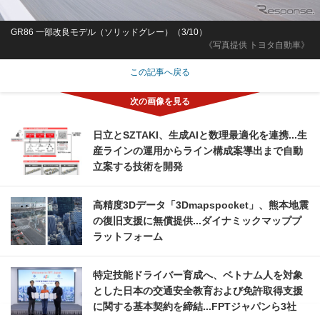
GR86 一部改良モデル（ソリッドグレー）（3/10）
《写真提供 トヨタ自動車》
この記事へ戻る
日立とSZTAKI、生成AIと数理最適化を連携...生
産ラインの運用からライン構成案導出まで自動
立案する技術を開発
高精度3Dデータ「3Dmapspocket」、熊本地震
の復旧支援に無償提供...ダイナミックマッププ
ラットフォーム
特定技能ドライバー育成へ、ベトナム人を対象
とした日本の交通安全教育および免許取得支援
に関する基本契約を締結...FPTジャパンら3社