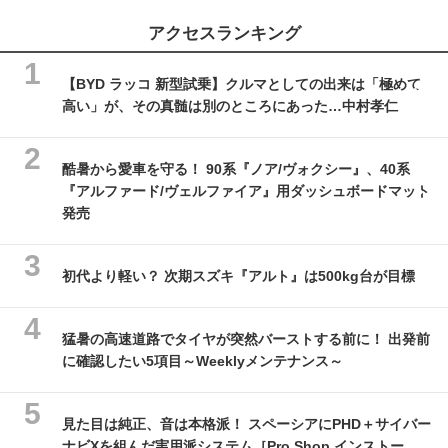
アクセスランキング
【BYD ラッコ 新型試乗】クルマとしての出来は「極めて
高い」が、その真髄は別のところにあった…中村孝仁
酷暑から愛車を守る！ 90系『ノア/ヴォクシー』、40系
『アルファード/ヴェルファイア』用ダッシュボードマット
発売
初代より軽い？ 次期スズキ『アルト』は500kg台が目標
猛暑の高速道路でタイヤが突然バーストする前に！ 出発前
に確認したい5項目～Weeklyメンテナンス～
見た目は純正、音は本格派！ スペーシアにPHD＋サイバー
ナビXを組んだ実用派システム［Pro Shop インストー