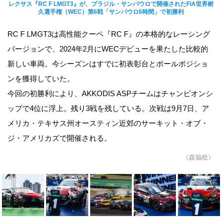
レクサス『RC F LMGT3』が、ブラジル・サンパウロで開催されたFIA世界耐
久選手権（WEC）第6戦「サンパウロ6時間」で初勝利
RC F LMGT3は高性能クーペ『RC F』の本格的なレーシング
バージョンで、2024年2月にWECデビューを果たした比較的
新しい車両。今シーズンはすでに初表彰台とポールポジショ
ンを獲得していた。
今回の初勝利により、AKKODIS ASPチームはチャンピオンシ
ップで4位に浮上。残り3戦を残している。次戦は9月7日、ア
メリカ・テキサス州オースティン近郊のサーキット・オブ・
ジ・アメリカズで開催される。
《森脇稔》