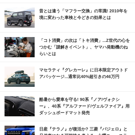
昔とは違う「マフラー交換」の常識! 2010年を
境に変わった車検と今どきの効果とは
「コト消費」の次は「トキ消費」...Z世代の心を
つかむ「謎解きイベント」、ヤマハ発動機のね
らいとは
マセラティ『グレカーレ』に日本限定アウトド
アパッケージ...通常比40%超引きの46万円
酷暑から愛車を守る! 90系『ノア/ヴォクシ
ー』、40系『アルファード/ヴェルファイア』用
ダッシュボードマット発売
日産『テラノ』が復活か? 三菱『パジェロ』と