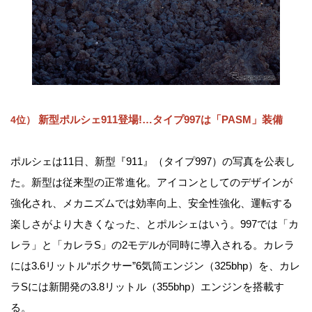
新型ポルシェ911登場!…タイプ997は「PASM」装備
4位）
ポルシェは11日、新型『911』（タイプ997）の写真を公表し
た。新型は従来型の正常進化。アイコンとしてのデザインが
強化され、メカニズムでは効率向上、安全性強化、運転する
楽しさがより大きくなった、とポルシェはいう。997では「カ
レラ」と「カレラS」の2モデルが同時に導入される。カレラ
には3.6リットル“ボクサー”6気筒エンジン（325bhp）を、カレ
ラSには新開発の3.8リットル（355bhp）エンジンを搭載す
る。