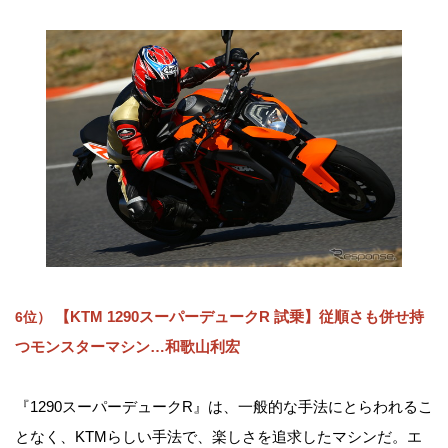
【KTM 1290スーパーデュークR 試乗】従順さも併せ持
6位）
つモンスターマシン…和歌山利宏
『1290スーパーデュークR』は、一般的な手法にとらわれるこ
となく、KTMらしい手法で、楽しさを追求したマシンだ。エ