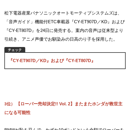
松下電器産業パナソニックオートモーティブシステムズは、
「音声ガイド」機能付ETC車載器『CY-ET907D／KD』および
『CY-ET807D』を24日に発売する。案内の音声は従来型より
引続き、アニメ声優でお馴染みの日高のり子を採用した。
『CY-ET907D／KD』および『CY-ET807D』
【ローバー売却決定!! Vol. 2】またまたホンダが救世主
3位）
になる可能性
BMWが恥を忍んで、わずか10ポンドという金額でローバーを