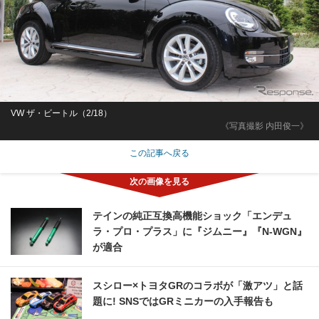
VW ザ・ビートル（2/18）
《写真撮影 内田俊一》
この記事へ戻る
テインの純正互換高機能ショック「エンデュ
ラ・プロ・プラス」に『ジムニー』『N-WGN』
が適合
スシロー×トヨタGRのコラボが「激アツ」と話
題に! SNSではGRミニカーの入手報告も