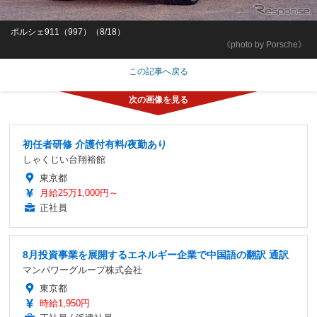
ポルシェ911（997）（8/18）
《photo by Porsche》
この記事へ戻る
初任者研修 介護付有料/夜勤あり
しゃくじい台翔裕館
東京都
月給25万1,000円～
正社員
8月投資事業を展開するエネルギー企業で中国語の翻訳 通訳
マンパワーグループ株式会社
東京都
時給1,950円