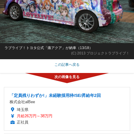
ラブライブ！トヨタ公式「痛アクア」が納車（13/18）
(C) 2013 プロジェクトラブライブ！
この記事へ戻る
「定員残りわずか!」未経験採用枠/SE/昇給年2回
株式会社alBee
埼玉県
月給26万円～38万円
正社員