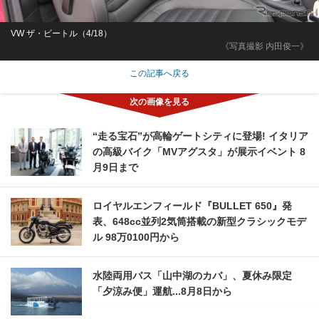
VW ザ・ビートル（4/18）
《写真撮影 内田俊一》
この記事へ戻る
“走る宝石”が高輪ゲートシティに登場! イタリア
の高級バイク「MVアグスタ」が展示イベント 8
月9日まで
ロイヤルエンフィールド『BULLET 650』発
表、648cc並列2気筒搭載の新型クラシックモデ
ル 98万0100円から
水陸両用バス「山中湖のカバ」、夏休み限定
「夕涼み便」運航...8月8日から