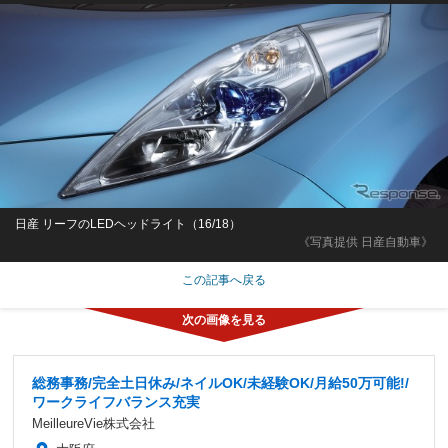
日産 リーフのLEDヘッドライト（16/18）
《写真提供 日産自動車》
この記事へ戻る
総務事務/完全土日休み/ネイルOK/未経験OK/月給50万可能!/
ワークライフバランス充実
MeilleureVie株式会社