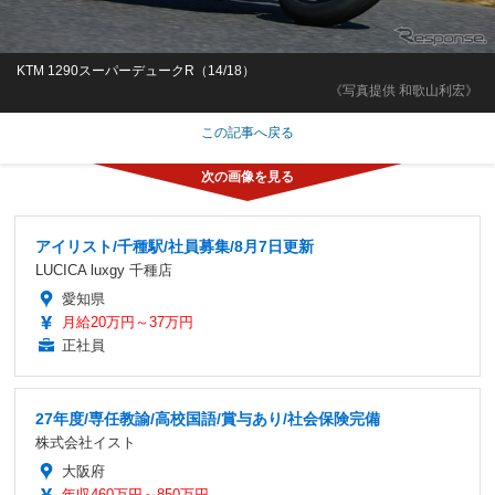
KTM 1290スーパーデュークR（14/18）
《写真提供 和歌山利宏》
この記事へ戻る
アイリスト/千種駅/社員募集/8月7日更新
LUCICA luxgy 千種店
愛知県
月給20万円～37万円
正社員
27年度/専任教諭/高校国語/賞与あり/社会保険完備
株式会社イスト
大阪府
年収460万円～850万円