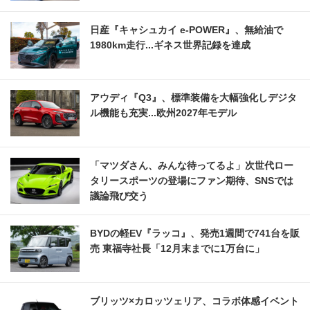
日産『キャシュカイ e-POWER』、無給油で
1980km走行...ギネス世界記録を達成
アウディ『Q3』、標準装備を大幅強化しデジタ
ル機能も充実...欧州2027年モデル
「マツダさん、みんな待ってるよ」次世代ロー
タリースポーツの登場にファン期待、SNSでは
議論飛び交う
BYDの軽EV『ラッコ』、発売1週間で741台を販
売 東福寺社長「12月末までに1万台に」
ブリッツ×カロッツェリア、コラボ体感イベント