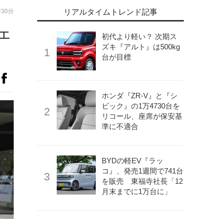
時30分
リアルタイムトレンド記事
ェ
初代より軽い？ 次期ス
ズキ『アルト』は500kg
台が目標
ホンダ『ZR-V』と『シ
ビック』の1万4730台を
リコール、座席が保安基
準に不適合
BYDの軽EV『ラッ
コ』、発売1週間で741台
を販売 東福寺社長「12
月末までに1万台に」