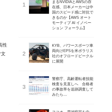
まるNVIDIAとAWSの存
在感、日本メーカーは中
国のスピード感に対抗で
きるのか【AWS オート
モーティブ AI イノベー
ション フォーラム】
高性
KYB、パワースポーツ車
両向けEPSを米ポラリス
ツ文
社のオフロードビークル
に展開
警察庁、高齢運転者技能
検査を見直しへ 合格者
の事故率を追跡調査して
みたら…
ヨコオ、電波暗室を中