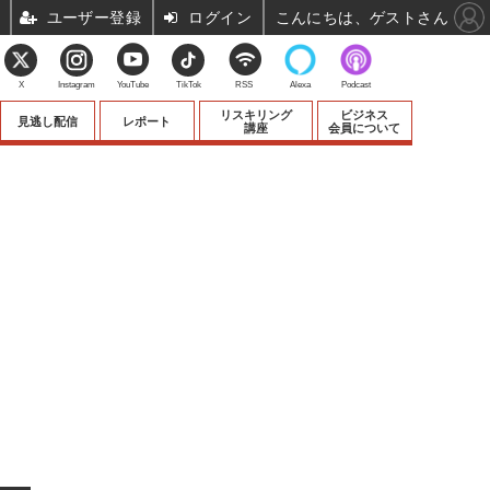
ユーザー登録
ログイン
こんにちは、ゲストさん
X
Instagram
YouTube
TikTok
RSS
Alexa
Podcast
リスキリング
ビジネス
見逃し配信
レポート
講座
会員について