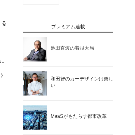
よる
プレミアム連載
池田直渡の着眼大局
る。
稔》
和田智のカーデザインは楽し
い
MaaSがもたらす都市改革