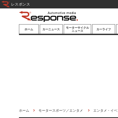
レスポンス
モーターサイクル
ホーム
カーニュース
カーライフ
ニュース
ニューモデル
ニューモデル
カスタマイズ
試乗記
試乗記
カーグッズ
道路交通/社会
カーオーディオ
鉄道
モータースポー
ツ/エンタメ
船舶
航空
宇宙
ホーム
モータースポーツ／エンタメ
エンタメ・イベ