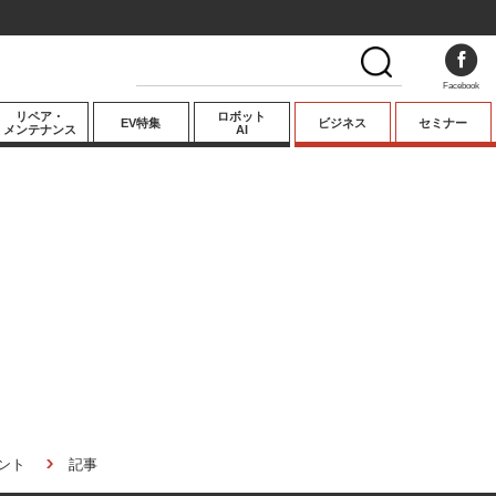
Facebook
リペア・
ロボット
EV特集
ビジネス
セミナー
メンテナンス
AI
プレミアム
業界動向
テクノロジー
キーパーソンイ
ンタビュー
ント
記事