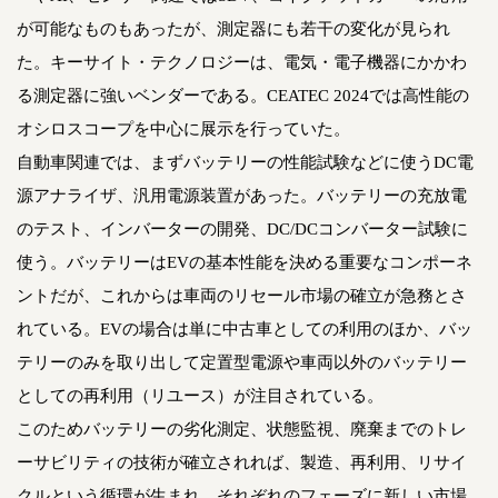
が可能なものもあったが、測定器にも若干の変化が見られ
た。キーサイト・テクノロジーは、電気・電子機器にかかわ
る測定器に強いベンダーである。CEATEC 2024では高性能の
オシロスコープを中心に展示を行っていた。
自動車関連では、まずバッテリーの性能試験などに使うDC電
源アナライザ、汎用電源装置があった。バッテリーの充放電
のテスト、インバーターの開発、DC/DCコンバーター試験に
使う。バッテリーはEVの基本性能を決める重要なコンポーネ
ントだが、これからは車両のリセール市場の確立が急務とさ
れている。EVの場合は単に中古車としての利用のほか、バッ
テリーのみを取り出して定置型電源や車両以外のバッテリー
としての再利用（リユース）が注目されている。
このためバッテリーの劣化測定、状態監視、廃棄までのトレ
ーサビリティの技術が確立されれば、製造、再利用、リサイ
クルという循環が生まれ、それぞれのフェーズに新しい市場