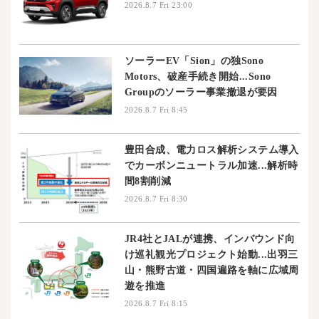
2026.8.7 Fri 23:00
ソーラーEV「Sion」の独Sono
Motors、破産手続き開始...Sono
Groupのソーラー事業撤退が要因
2026.8.7 Fri 8:45
豊田合成、電力ロス解析システム導入
でカーボンニュートラル加速...解析時
間8割削減
2026.8.7 Fri 8:30
JR4社とJALが連携、インバウンド向
け巡礼観光プロジェクト始動...出羽三
山・熊野古道・四国遍路を軸に広域周
遊を推進
2026.8.7 Fri 8:15