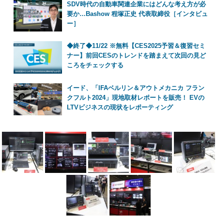
SDV時代の自動車関連企業にはどんな考え方が必
要か…Bashow 程塚正史 代表取締役［インタビュ
ー］
◆終了◆11/22 ※無料【CES2025予習＆復習セミ
ナー】前回CESのトレンドを踏まえて次回の見ど
ころをチェックする
イード、「IFAベルリン＆アウトメカニカ フラン
クフルト2024」現地取材レポートを販売！ EVの
LTVビジネスの現状をレポーティング