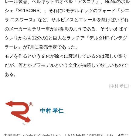
レール製品、ベルキットのオペル『アスコナ』、NuNuのポル
シェ『911SC/RS』、それにDモデルキッツのフォード『シエ
ラ コスワース』など。サルビノスとエレールを除けばいずれ
のメーカーもラリー車がお得意のようである。そういえばイ
タレリからも12分の1と巨大なランチア『デルタHFインテグ
ラーレ』が7月に発売予定であった。
モノを作るという文化が徐々に衰退しているのは寂しい限り
だが、何とかプラモデルという文化が持続して欲しいもので
ある。
《中村 孝仁》
中村 孝仁
中村孝仁（なかむらたかひと）｜AJAJ会員 1952年生まれ、4歳に