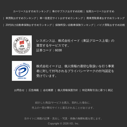
カーリースおすすめランキング
車のサブスクおすすめ比較
短期カーリースおすすめ
車買取おすすめランキング
車一括査定サイトおすすめランキング
廃車買取業者おすすめランキング
20代向け自動車保険おすすめランキング
保険料安い自動車保険ランキング
バイク買取おすすめ比較
レスポンスは、株式会社イード（東証グロース上場）の
運営するサービスです。
証券コード：6038
株式会社イードは、個人情報の適切な取扱いを行う事業
者に対して付与されるプライバシーマークの付与認定を
受けています。
お問合せ
広告掲載
会社概要
個人情報保護方針
特定商取引法に基づく表記
紹介した商品/サービスを購入、契約した場合に、
売上の一部が弊社サイトに還元されることがあります。
当サイトに掲載の記事・見出し・写真・画像の無断転載を禁じます。
Copyright © 2026 IID, Inc.