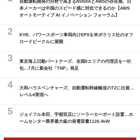
自動運転開発の分野で高まるNVIDIAとAWSの存在感、日
本メーカーは中国のスピード感に対抗できるのか【AWS
オートモーティブ AI イノベーション フォーラム】
KYB、パワースポーツ車両向けEPSを米ポラリス社のオフ
ロードビークルに展開
東京海上日動パートナーズ、全国8エリアの代理店を一社
化…7月に新会社「TNP」発足
大和ハウスベンチャーズ、自動運転幹線輸送のT2に出資…
レベル4実現へ
ジョイフル本田、宇都宮店にソーラーカーポート設置…ホ
ームセンター業界最大級の発電容量1126.4kW