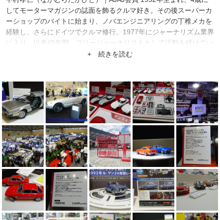
してモーターマガジンの誌面を飾るクルマ好き。その後スーパーカ
ーショップのバイトに始まり、ノバエンジニアリングの丁稚メカを
経験し、さらにドイツでクルマ修行。1977年にジャーナリズム業界
に入り、以来45年間、フリージャーナリストとして活動を続けてい
る。また、現在は企業やシニア向け運転講習の会社、ショーファデ
+ 続きを読む
プト代表取締役も務める。