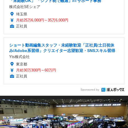
「未経験OK」 「シフト制で融通」/ITサポート事務
株式会社SEシェア
埼玉県
月給25万6,000円～35万6,000円
正社員
ショート動画編集スタッフ・未経験歓迎「正社員/土日祝休
み/Adobe系習得」クリエイター志望歓迎・SNSスキル習得
Yts株式会社
東京都
月給30万300円～60万円
正社員
Sponsored by