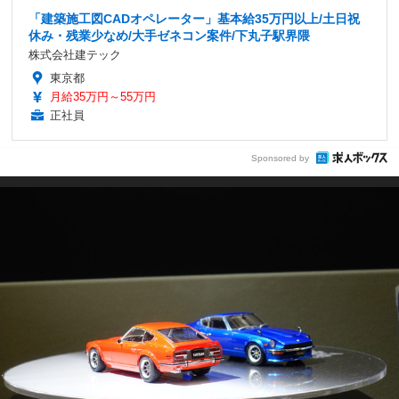
「建築施工図CADオペレーター」基本給35万円以上/土日祝
休み・残業少なめ/大手ゼネコン案件/下丸子駅界隈
株式会社建テック
東京都
月給35万円～55万円
正社員
Sponsored by