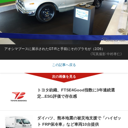
アオシマブースに展示されたGT-Rと手前にそのプラモが（2/26）
《写真撮影 中村孝仁》
この記事へ戻る
トヨタ紡織、FTSE4Good指数に3年連続選
定...ESG評価で存在感
ダイハツ、熊本地震の被災地支援で「ハイゼッ
ト FRP保冷車」など車両10台提供