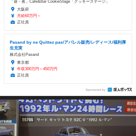
「昼・夜」Cafe&Bar CookieStage「クッキーステージ」
大阪府
月給60万円～
正社員
Pasand by ne Quittez pas/アパレル販売/レディース/福利厚
生充実
株式会社Pasand
東京都
年収300万円～450万円
正社員
Sponsored by