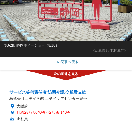
第62回 静岡ホビーショー（8/26）
《写真撮影 中村孝仁》
この記事へ戻る
サービス提供責任者/訪問介護/交通費支給
株式会社ニチイ学館 ニチイケアセンター豊中
大阪府
月給25万7,640円～27万9,140円
正社員