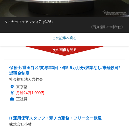
タミヤのフェアレディZ（9/26）
《写真撮影 中村孝仁》
この記事へ戻る
保育士/世田谷区/賞与年3回・年5.5カ月分/残業なし/未経験可/
退職金制度
社会福祉法人呉竹会
東京都
月給24万1,000円
正社員
IT運用保守スタッフ・駅チカ勤務・フリーター歓迎
株式会社小林