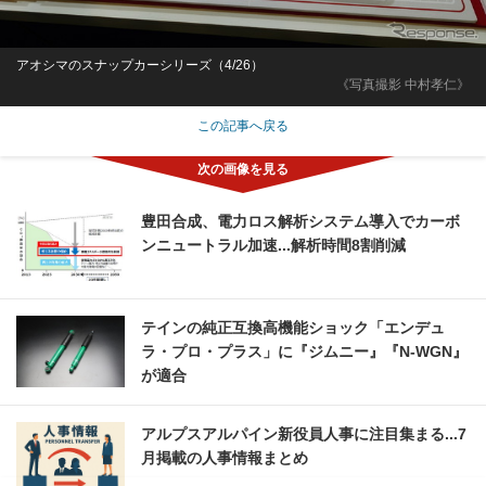
アオシマのスナップカーシリーズ（4/26）
《写真撮影 中村孝仁》
この記事へ戻る
豊田合成、電力ロス解析システム導入でカーボ
ンニュートラル加速...解析時間8割削減
テインの純正互換高機能ショック「エンデュ
ラ・プロ・プラス」に『ジムニー』『N-WGN』
が適合
アルプスアルパイン新役員人事に注目集まる...7
月掲載の人事情報まとめ